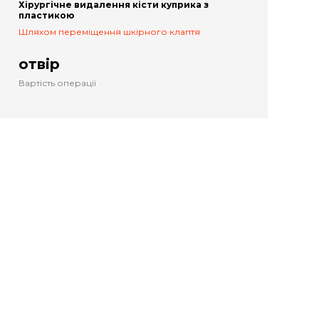
Хірургічне видалення кісти куприка з
пластикою
Шляхом переміщення шкірного клаптя
отвір
Вартість операції