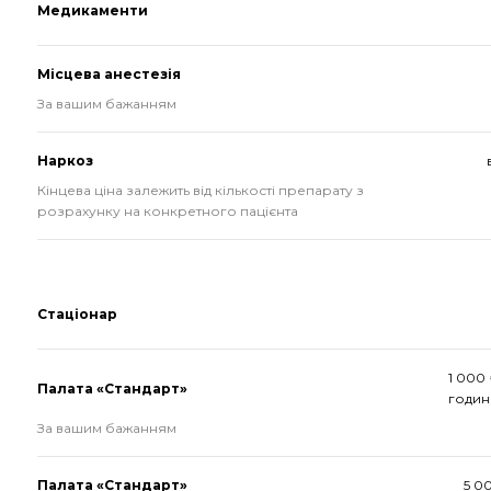
Медикаменти
Місцева анестезія
За вашим бажанням
Наркоз
Кінцева ціна залежить від кількості препарату з
розрахунку на конкретного пацієнта
Стаціонар
1 000 
Палата «Стандарт»
годин
За вашим бажанням
Палата «Стандарт»
5 0