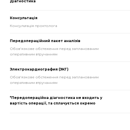
Діагностика
Консультація
Консультація проктолога
Передопераційний пакет аналізів
Обов'язкове обстеження перед запланованим
оперативним втручанням
Электрокардиография (ЭКГ)
Обов'язкове обстеження перед запланованим
оперативним втручанням
*Передопераційна діагностика не входить у
вартість операції, та сплачується окремо