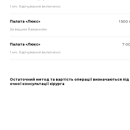
1 ніч. Харчування включено
Палата «Люкс»
1 500
За вашим бажанням
Палата «Люкс»
7 0
1 ніч. Харчування включено
Остаточний метод та вартість операції визначаються під
очної консультації хірурга