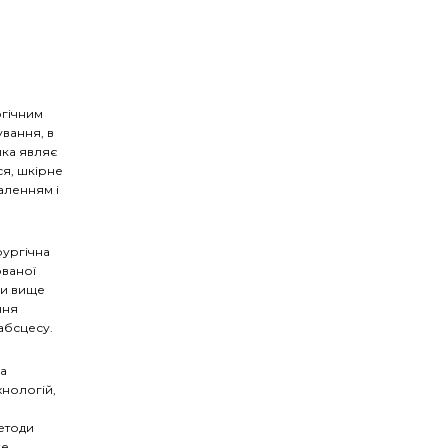
огічним
вання, в
ика являє
я, шкірне
аленням і
рургічна
ованої
хи вище
ння
абсцесу.
а
хнологій,
етоди
ке