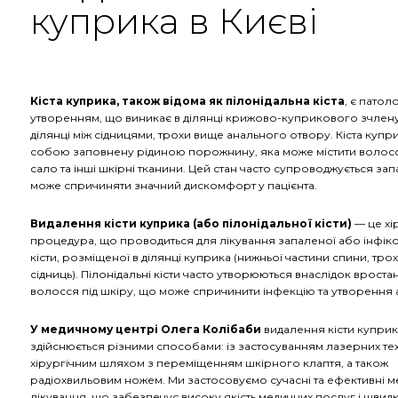
куприка в Києві
Кіста куприка, також відома як пілонідальна кіста
, є патол
утворенням, що виникає в ділянці крижово-куприкового зчлену
ділянці між сідницями, трохи вище анального отвору. Кіста купр
собою заповнену рідиною порожнину, яка може містити волосс
сало та інші шкірні тканини. Цей стан часто супроводжується зап
може спричиняти значний дискомфорт у пацієнта.
Видалення кісти куприка (або пілонідальної кісти)
— це хі
процедура, що проводиться для лікування запаленої або інфік
кісти, розміщеної в ділянці куприка (нижньої частини спини, тро
сідниць). Пілонідальні кісти часто утворюються внаслідок вроста
волосся під шкіру, що може спричинити інфекцію та утворення 
У медичному центрі Олега Колібаби
видалення кісти куприк
здійснюється різними способами: із застосуванням лазерних те
хірургічним шляхом з переміщенням шкірного клаптя, а також
радіохвильовим ножем. Ми застосовуємо сучасні та ефективні м
лікування, що забезпечує високу якість медичних послуг і швид