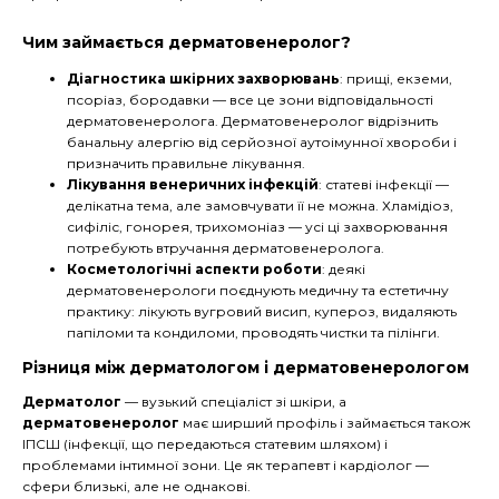
Чим займається дерматовенеролог?
Діагностика шкірних захворювань
: прищі, екземи,
псоріаз, бородавки — все це зони відповідальності
дерматовенеролога. Дерматовенеролог відрізнить
банальну алергію від серйозної аутоімунної хвороби і
призначить правильне лікування.
Лікування венеричних інфекцій
: статеві інфекції —
делікатна тема, але замовчувати її не можна. Хламідіоз,
сифіліс, гонорея, трихомоніаз — усі ці захворювання
потребують втручання дерматовенеролога.
Косметологічні аспекти роботи
: деякі
дерматовенерологи поєднують медичну та естетичну
практику: лікують вугровий висип, купероз, видаляють
папіломи та кондиломи, проводять чистки та пілінги.
Різниця між дерматологом і дерматовенерологом
Дерматолог
— вузький спеціаліст зі шкіри, а
дерматовенеролог
має ширший профіль і займається також
ІПСШ (інфекції, що передаються статевим шляхом) і
проблемами інтимної зони. Це як терапевт і кардіолог —
сфери близькі, але не однакові.