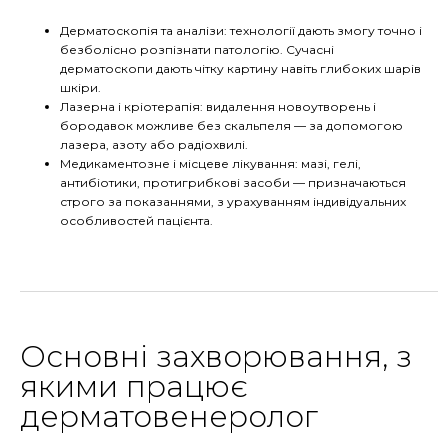
Дерматоскопія та аналізи: технології дають змогу точно і
безболісно розпізнати патологію. Сучасні
дерматоскопи дають чітку картину навіть глибоких шарів
шкіри.
Лазерна і кріотерапія: видалення новоутворень і
бородавок можливе без скальпеля — за допомогою
лазера, азоту або радіохвилі.
Медикаментозне і місцеве лікування: мазі, гелі,
антибіотики, протигрибкові засоби — призначаються
строго за показаннями, з урахуванням індивідуальних
особливостей пацієнта.
Основні захворювання, з
якими працює
дерматовенеролог