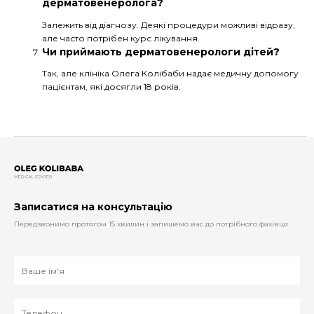
дерматовенеролога?
Залежить від діагнозу. Деякі процедури можливі відразу,
але часто потрібен курс лікування.
Чи приймають дерматовенерологи дітей?
Так, але клініка Олега Колібаби надає медичну допомогу
пацієнтам, які досягли 18 років.
Записатися на консультацію
Передзвонимо протягом 15 хвилин і запишемо вас до потрібного фахівця