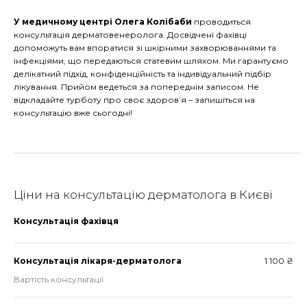
У медичному центрі Олега Колібаби
проводиться
консультація дерматовенеролога. Досвідчені фахівці
допоможуть вам впоратися зі шкірними захворюваннями та
інфекціями, що передаються статевим шляхом. Ми гарантуємо
делікатний підхід, конфіденційність та індивідуальний підбір
лікування. Прийом ведеться за попереднім записом. Не
відкладайте турботу про своє здоров’я – запишіться на
консультацію вже сьогодні!
Ціни на консультацію дерматолога в Києві
Консультація фахівця
Консультація лікаря-дерматолога
1 100 ₴
Вартість консультації