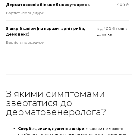
Дерматоскопія більше 5 новоутворень
900 ₴
Вартість процедури
Зішкріб шкіри (на паразитарні гриби,
від 400 ₴ / одна
демодекс)
ділянка
Вартість процедури
З якими симптомами
звертатися до
дерматовенеролога?
Свербіж, висип, лущення шкіри
: якщо ви не можете
позбутися подразнення, яке не минає понад тиждень —