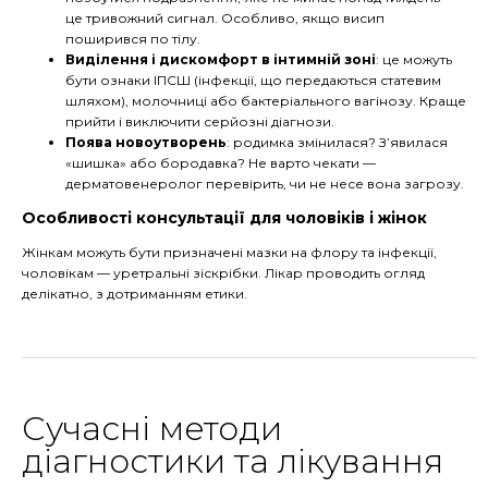
це тривожний сигнал. Особливо, якщо висип
поширився по тілу.
Виділення і дискомфорт в інтимній зоні
: це можуть
бути ознаки ІПСШ (інфекції, що передаються статевим
шляхом), молочниці або бактеріального вагінозу. Краще
прийти і виключити серйозні діагнози.
Поява новоутворень
: родимка змінилася? З’явилася
«шишка» або бородавка? Не варто чекати —
дерматовенеролог перевірить, чи не несе вона загрозу.
Особливості консультації для чоловіків і жінок
Жінкам можуть бути призначені мазки на флору та інфекції,
чоловікам — уретральні зіскрібки. Лікар проводить огляд
делікатно, з дотриманням етики.
Сучасні методи
діагностики та лікування