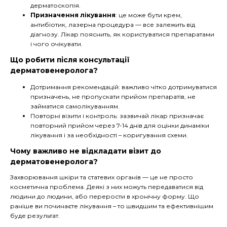
дерматоскопія.
Призначення лікування
: це може бути крем,
антибіотик, лазерна процедура — все залежить від
діагнозу. Лікар пояснить, як користуватися препаратами
і чого очікувати.
Що робити після консультації
дерматовенеролога?
Дотримання рекомендацій: важливо чітко дотримуватися
призначень, не пропускати прийом препаратів, не
займатися самолікуванням.
Повторні візити і контроль: зазвичай лікар призначає
повторний прийом через 7-14 днів для оцінки динаміки
лікування і за необхідності – коригування схеми.
Чому важливо не відкладати візит до
дерматовенеролога?
Захворювання шкіри та статевих органів — це не просто
косметична проблема. Деякі з них можуть передаватися від
людини до людини, або перерости в хронічну форму. Що
раніше ви починаєте лікування – то швидшим та ефективнішим
буде результат.