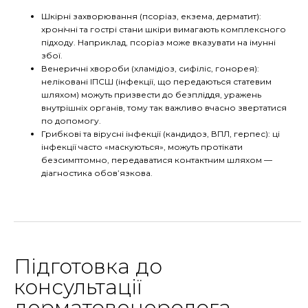
Шкірні захворювання (псоріаз, екзема, дерматит):
хронічні та гострі стани шкіри вимагають комплексного
підходу. Наприклад, псоріаз може вказувати на імунні
збої.
Венеричні хвороби (хламідіоз, сифіліс, гонорея):
неліковані ІПСШ (інфекції, що передаються статевим
шляхом) можуть призвести до безпліддя, уражень
внутрішніх органів, тому так важливо вчасно звертатися
по допомогу.
Грибкові та вірусні інфекції (кандидоз, ВПЛ, герпес): ці
інфекції часто «маскуються», можуть протікати
безсимптомно, передаватися контактним шляхом —
діагностика обов’язкова.
Підготовка до
консультації
дерматовенеролога