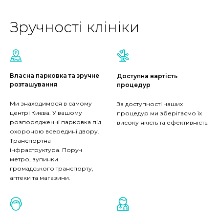
Зручності клініки
Власна парковка та зручне
Доступна вартість
розташування
процедур
Ми знаходимося в самому
За доступності наших
центрі Києва. У вашому
процедур ми зберігаємо їх
розпорядженні парковка під
високу якість та ефективність.
охороною всередині двору.
Транспортна
інфраструктура. Поруч
метро, зупинки
громадського транспорту,
аптеки та магазини.