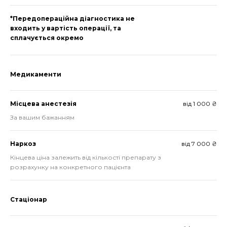
*Передопераційна діагностика не
входить у вартість операції, та
сплачується окремо
Медикаменти
Місцева анестезія
від 1 000 ₴
За вашим бажанням
Наркоз
від 7 000 ₴
Кінцева ціна залежить від кількості препарату з
розрахунку на конкретного пацієнта
Стаціонар