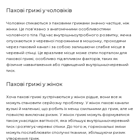
Пахові грижі у чоловіків
Чоловіки стикаються з паховими грижами значно частіше, ніж
жінки. Це пов’язано з анатомічними особливостями
чоловічого тіла. Під час внутрішньоутробного розвитку, яєчка
опускаються з черевної порожнини в мошонку, проходячи
через паховий канал і за собою залишаючи слабке місце в
черевній стінці. Це вразливе місце може стати порталом для
пахової грижі, особливо під впливом факторів, таких як
фізичне навантаження або підвищений внутрішньочеревний
тиск.
Пахові грижі у жінок
Хоча пахові грижі зустрічаються у жінок рідше, вони все ж
можуть становити серйозну проблему. У жінок пахові канали
вузькі й маленькі, що робить їх менш схильними до гриж, але не
повністю виключає ризик. У жінок грижі можуть формуватися
також унаслідок вагітності, яка збільшує внутрішньочеревний
тиск і розтягує черевні стінки. До того ж, гормональні зміни
можуть послаблювати сполучні тканини, збільшуючи ризик
утворення гриж.