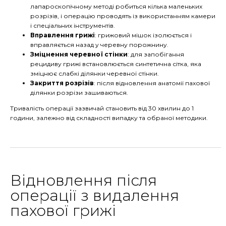
лапароскопічному методі робиться кілька маленьких
розрізів, і операцію проводять із використанням камери
і спеціальних інструментів.
Вправлення грижі
: грижовий мішок ізолюється і
вправляється назад у черевну порожнину.
Зміцнення черевної стінки
: для запобігання
рецидиву грижі встановлюється синтетична сітка, яка
зміцнює слабкі ділянки черевної стінки.
Закриття розрізів
: після відновлення анатомії пахової
ділянки розрізи зашиваються.
Тривалість операції зазвичай становить від 30 хвилин до 1
години, залежно від складності випадку та обраної методики.
Відновлення після
операції з видалення
пахової грижі