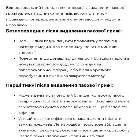
Відновлювальний період після операції з видалення пахової
грижі залежить від низки чинників, включно з типом
проведеної операції, загальним станом здоров’я пацієнта і
його віком.
Безпосередньо після видалення пахової грижі:
Перші кілька годин пацієнти проводять у палаті під
наглядом медичного персоналу, поки не мине дія
анестезії.
Повернення до домашньої діяльності: більшість пацієнтів
можуть повернутися додому того ж дня за
лапароскопічної операції або після короткого
перебування в лікарні за відкритого методу.
Перші тижні після видалення пахової грижі:
Може відчуватися помірний біль, для контролю якого
лікар може прописати знеболювальні. Важливо стежити
за чистотою і сухістю операційного шва, щоб запобігти
інфекції.
Уникайте важкого фізичного навантаження і підняття
важких предметів. Легка ходьба і поступове збільшення
активності рекомендуються для поліпшення кровообігу
і запобігання утворенню кров’яних згустків.