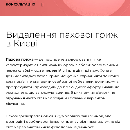
КОНСУЛЬТАЦІЮ
Видалення пахової грижі
в Києві
Пахова грижа
— це поширене захворювання, яке
характеризується випинанням органів або жирової тканини
через слабкі місця в черевній стінці в ділянці паху. Хоча в
деяких випадках пахові грижі можуть не спричиняти помітних
симптомів і не становити серйозної небезпеки, вони можуть
прогресувати і призводити до болю, дискомфорту і навіть до
ускладнень, що загрожують життю. З цих причин хірургічне
втручання часто стає необхідним і бажаним варіантом
лікування.
Пахові грижі трапляються як у чоловіків, так і в жінок, але
розподіл і особливості їхнього прояву різняться залежно від
статі через анатомічні та фізіологічні відмінності.