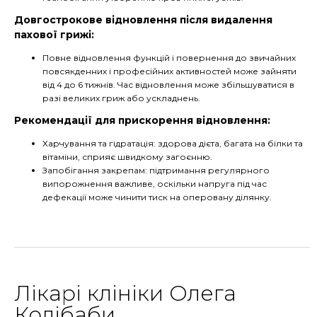
Довгострокове відновлення після видалення
пахової грижі:
Повне відновлення функцій і повернення до звичайних
повсякденних і професійних активностей може зайняти
від 4 до 6 тижнів. Час відновлення може збільшуватися в
разі великих гриж або ускладнень.
Рекомендації для прискорення відновлення:
Харчування та гідратація: здорова дієта, багата на білки та
вітаміни, сприяє швидкому загоєнню.
Запобігання закрепам: підтримання регулярного
випорожнення важливе, оскільки напруга під час
дефекації може чинити тиск на оперовану ділянку.
Лікарі клініки Олега
Колібаби