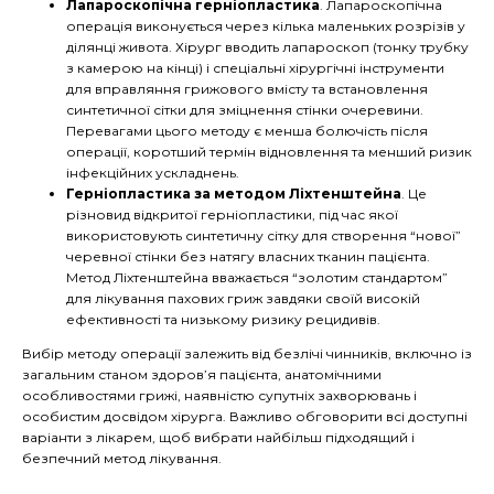
Лапароскопічна герніопластика
. Лапароскопічна
операція виконується через кілька маленьких розрізів у
ділянці живота. Хірург вводить лапароскоп (тонку трубку
з камерою на кінці) і спеціальні хірургічні інструменти
для вправляння грижового вмісту та встановлення
синтетичної сітки для зміцнення стінки очеревини.
Перевагами цього методу є менша болючість після
операції, коротший термін відновлення та менший ризик
інфекційних ускладнень.
Герніопластика за методом Ліхтенштейна
. Це
різновид відкритої герніопластики, під час якої
використовують синтетичну сітку для створення “нової”
черевної стінки без натягу власних тканин пацієнта.
Метод Ліхтенштейна вважається “золотим стандартом”
для лікування пахових гриж завдяки своїй високій
ефективності та низькому ризику рецидивів.
Вибір методу операції залежить від безлічі чинників, включно із
загальним станом здоров’я пацієнта, анатомічними
особливостями грижі, наявністю супутніх захворювань і
особистим досвідом хірурга. Важливо обговорити всі доступні
варіанти з лікарем, щоб вибрати найбільш підходящий і
безпечний метод лікування.