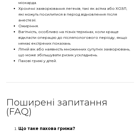
міокарда.
Хронічні захворювання легенів, такі як астма або ХОЗЛ,
які можуть посилитися в період відновлення після
анестезії.
Ожиріння.
Вагітність, особливо на пізніх термінах, коли краще
відкласти операцію до післяпологового періоду, якщо
немає екстрених показань.
Літній вік або наявність множинних супутніх захворювань,
що може збільшувати ризик ускладнень.
Пахові грижі у дітей.
Поширені запитання
(FAQ)
Що таке пахова грижа?