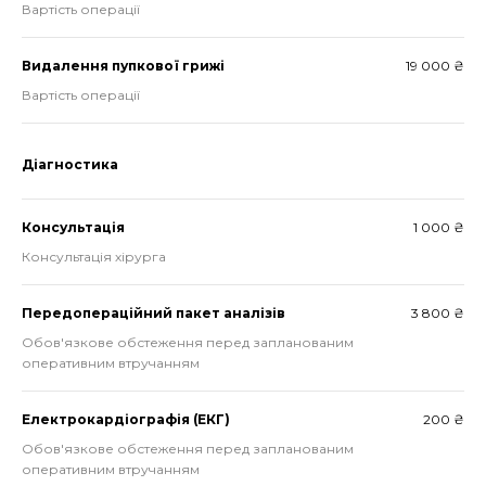
Вартість операції
Видалення пупкової грижі
19 000 ₴
Вартість операції
Діагностика
Консультація
1 000 ₴
Консультація хірурга
Передопераційний пакет аналізів
3 800 ₴
Обов'язкове обстеження перед запланованим
оперативним втручанням
Електрокардіографія (ЕКГ)
200 ₴
Обов'язкове обстеження перед запланованим
оперативним втручанням