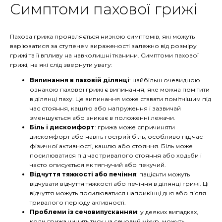
Симптоми пахової грижі
Пахова грижа проявляється низкою симптомів, які можуть
варіюватися за ступенем вираженості залежно від розміру
грижі та її впливу на навколишні тканини. Симптоми пахової
грижі, на які слід звернути увагу:
Випинання в паховій ділянці
: найбільш очевидною
ознакою пахової грижі є випинання, яке можна помітити
в ділянці паху. Це випинання може ставати помітнішим під
час стояння, кашлю або напруження і зазвичай
зменшується або зникає в положенні лежачи.
Біль і дискомфорт
: грижа може спричиняти
дискомфорт або навіть гострий біль, особливо під час
фізичної активності, кашлю або стояння. Біль може
посилюватися під час тривалого стояння або ходьби і
часто описується як тягнучий або пекучий.
Відчуття тяжкості або печіння
: пацієнти можуть
відчувати відчуття тяжкості або печіння в ділянці грижі. Ці
відчуття можуть посилюватися наприкінці дня або після
тривалого періоду активності.
Проблеми із сечовипусканням
: у деяких випадках,
коли грижа чинить тиск на сечовий міхур, можуть