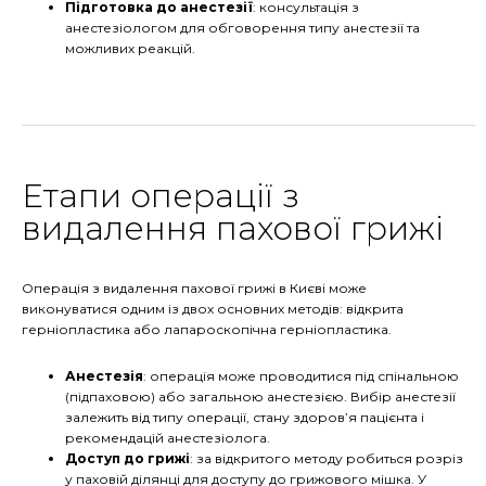
Підготовка до анестезії
: консультація з
анестезіологом для обговорення типу анестезії та
можливих реакцій.
Етапи операції з
видалення пахової грижі
Операція з видалення пахової грижі в Києві може
виконуватися одним із двох основних методів: відкрита
герніопластика або лапароскопічна герніопластика.
Анестезія
: операція може проводитися під спінальною
(підпаховою) або загальною анестезією. Вибір анестезії
залежить від типу операції, стану здоров’я пацієнта і
рекомендацій анестезіолога.
Доступ до грижі
: за відкритого методу робиться розріз
у паховій ділянці для доступу до грижового мішка. У