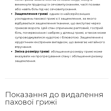
виникнути труднощі із сечовипусканням, часті позиви
або навіть біль під час сечовипускання.
Защемлення грижі
: одним із найсерйозніших
ускладнень пахової грижі є її защемлення, за якого
відбувається защемлення тканини, що виступає через
грижові ворота. Цей стан спричиняє раптовий, гострий
біль, почервоніння і набряк у ділянці грижі, а також може
супроводжуватися нудотою і блювотою. Защемлення є
хірургічним екстреним випадком, що вимагає негайного
втручання.
Зміна розміру грижі
: збільшення розміру грижі може
вказувати на прогресування стану і збільшення ризику
защемлення.
Показання до видалення
пахової грижі