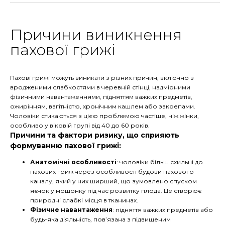
Причини виникнення
пахової грижі
Пахові грижі можуть виникати з різних причин, включно з
вродженими слабкостями в черевній стінці, надмірними
фізичними навантаженнями, підняттям важких предметів,
ожирінням, вагітністю, хронічним кашлем або закрепами.
Чоловіки стикаються з цією проблемою частіше, ніж жінки,
особливо у віковій групі від 40 до 60 років.
Причини та фактори ризику, що сприяють
формуванню пахової грижі:
Анатомічні особливості
: чоловіки більш схильні до
пахових гриж через особливості будови пахового
каналу, який у них ширший, що зумовлено спуском
яєчок у мошонку під час розвитку плода. Це створює
природні слабкі місця в тканинах.
Фізичне навантаження
: підняття важких предметів або
будь-яка діяльність, пов’язана з підвищеним