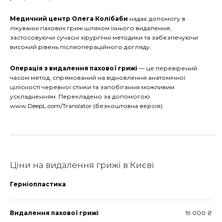
Медичний центр Олега Колібаби
надає допомогу в
лікуванні пахових гриж шляхом їхнього видалення,
застосовуючи сучасні хірургічні методики та забезпечуючи
високий рівень післяопераційного догляду.
Операція з видалення пахової грижі
— це перевірений
часом метод, спрямований на відновлення анатомічної
цілісності черевної стінки та запобігання можливим
ускладненням. Перекладено за допомогою
www.DeepL.com/Translator (безкоштовна версія)
Ціни на видалення грижі в Києві
Герніопластика
Видалення пахової грижі
19 000 ₴