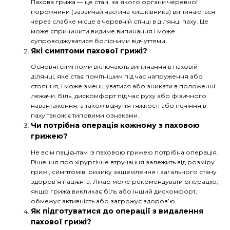
Пахова грижа — це стан, за якого органи черевної
порожнини (зазвичай частина кишківника) випинаються
через слабке місце в черевній стінці в ділянці паху. Це
може спричинити видиме випинання і може
супроводжуватися болісними відчуттями.
Які симптоми пахової грижі?
Основні симптоми включають випинання в паховій
ділянці, яке стає помітнішим під час напруження або
стояння, і може зменшуватися або зникати в положенні
лежачи. Біль, дискомфорт під час руху або фізичного
навантаження, а також відчуття тяжкості або печіння в
паху також є типовими ознаками.
Чи потрібна операція кожному з паховою
грижею?
Не всім пацієнтам із паховою грижею потрібна операція.
Рішення про хірургічне втручання залежить від розміру
грижі, симптомів, ризику защемлення і загального стану
здоров’я пацієнта. Лікар може рекомендувати операцію,
якщо грижа викликає біль або інший дискомфорт,
обмежує активність або загрожує здоров’ю.
Як підготуватися до операції з видалення
пахової грижі?