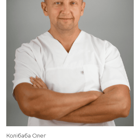
Колібаба Олег