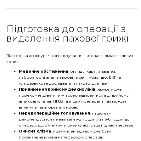
Підготовка до операції з
видалення пахової грижі
Підготовка до хірургічного втручання включає кілька важливих
кроків:
Медичне обстеження
: огляд лікаря, анамнез,
лабораторні аналізи крові та сечі, можливо, ЕКГ та
ультразвукове дослідження пахової ділянки.
Припинення прийому деяких ліків
: хірург може
порекомендувати тимчасово відмовитися від прийому
антикоагулянтів, НПЗЗ та інших препаратів, які можуть
вплинути на згортання крові.
Передопераційне голодування
: пацієнтам
рекомендується не вживати їжу і рідини за 6-8 годин до
операції, щоб уникнути ризику аспірації під час анестезії.
Очисна клізма
: у деяких випадках може бути
призначена клізма напередодні операції.