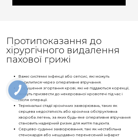
Протипоказання до
хірургічного видалення
пахової грижі
Важкі системні інфекції або сепсис, які можуть
посилитися через оперативне втручання.
Порушення згортання крові, які не піддаються корекції,
можуть призвести до некерованої кровотечі під час і
після операції.
Термінальні стадії хронічних захворювань, таких як
серцева недостатність або хронічна обструктивна
хвороба легень, за яких будь-яке оперативне втручання
становить надмірний ризик для життя пацієнта.
Серцево-судинні захворювання, такі як нестабільна
стенокардія або нещодавно перенесений інфаркт