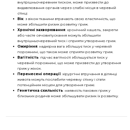
внутрішньочеревним тиском, може призвести до
видавлювання органів через слабкі місця в черевній
стінці.
Вік
: з віком тканини втрачають свою еластичність, що
може збільшити ризик розвитку гриж.
Хронічні захворювання
: хронічний кашель, закрепи
або часте сечовипускання можуть збільшити
внутрішньочеревний тиск і сприяти утворенню гриж.
Ожиріння
: надмірна вага збільшує тиск у черевній
порожнині, що також може сприяти розвитку гриж.
Вагітність
: під час вагітності збільшується тиск у
черевній порожнині, що може призвести до утворення
гриж у жінок.
Перенесені операції
: хірургічні втручання в ділянці
живота можуть послабити черевну стінку і стати
потенційним місцем для утворення грижі.
Генетична схильність
: наявність пахових гриж у
близьких родичів може збільшувати ризик їх розвитку.