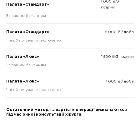
1 000 ₴/3
Палата «Стандарт»
години
За вашим бажанням
Палата «Стандарт»
5 000 ₴ / доба
1 ніч. Харчування включено
Палата «Люкс»
1 500 ₴/3 години
За вашим бажанням
Палата «Люкс»
7 000 ₴ / доба
1 ніч. Харчування включено
Остаточний метод та вартість операції визначаються
під час очної консультації хірурга.