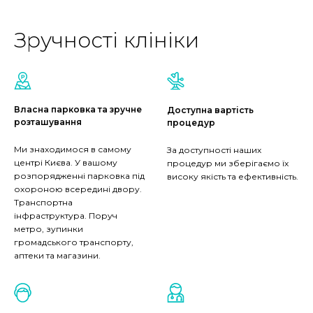
Зручності клініки
Власна парковка та зручне
Доступна вартість
розташування
процедур
Ми знаходимося в самому
За доступності наших
центрі Києва. У вашому
процедур ми зберігаємо їх
розпорядженні парковка під
високу якість та ефективність.
охороною всередині двору.
Транспортна
інфраструктура. Поруч
метро, зупинки
громадського транспорту,
аптеки та магазини.