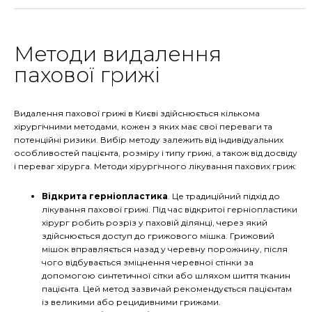
Методи видалення
пахової грижі
Видалення пахової грижі в Києві здійснюється кількома
хірургічними методами, кожен з яких має свої переваги та
потенційні ризики. Вибір методу залежить від індивідуальних
особливостей пацієнта, розміру і типу грижі, а також від досвіду
і переваг хірурга. Методи хірургічного лікування пахових гриж:
Відкрита герніопластика
. Це традиційний підхід до
лікування пахової грижі. Під час відкритої герніопластики
хірург робить розріз у паховій ділянці, через який
здійснюється доступ до грижового мішка. Грижовий
мішок вправляється назад у черевну порожнину, після
чого відбувається зміцнення черевної стінки за
допомогою синтетичної сітки або шляхом шиття тканин
пацієнта. Цей метод зазвичай рекомендується пацієнтам
із великими або рецидивними грижами.