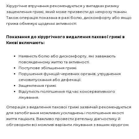
Хірургічне втручання рекомендується у випадках ризику
защемлення грижі, який може призвести до некрозу тканин.
Також операція показана в разі болю, дискомфорту або якщо
грижа обмежує щоденні активності.
Показання до хірургічного видалення пахової грижі в
Києві включають:
Наявність болю або дискомфорту, які заважають
повсякденному життю та активності.
Поступове збільшення грижі.
Порушення функцій черевних органів, утруднення
сечовипускання або дефекації.
Защемлення грижі.
Відсутність поліпшення під час консервативного
лікування.
Операція з видалення пахової грижі зазвичай рекомендується
для запобігання можливих ускладнень і поліпшення якості
життя пацієнта. Важливо провести ретельну діагностику й
обговорити всі можливі варіанти лікування з вашим хірургом.