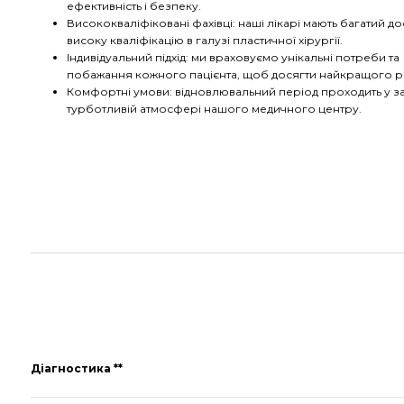
ефективність і безпеку.
Висококваліфіковані фахівці: наші лікарі мають багатий дос
високу кваліфікацію в галузі пластичної хірургії.
Індивідуальний підхід: ми враховуємо унікальні потреби та
побажання кожного пацієнта, щоб досягти найкращого ре
Комфортні умови: відновлювальний період проходить у за
турботливій атмосфері нашого медичного центру.
Діагностика **