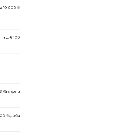
ід 10 000 ₴
від € 100
 ₴/3години
000 ₴/доба