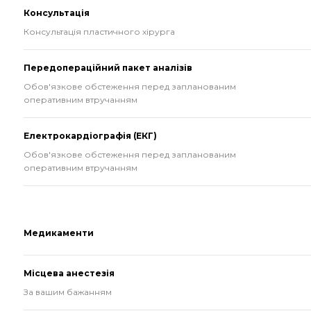
Консультація
Консультація пластичного хірурга
Передопераційний пакет аналізів
Обов'язкове обстеження перед запланованим
оперативним втручанням
Електрокардіографія (ЕКГ)
Обов'язкове обстеження перед запланованим
оперативним втручанням
Медикаменти
Місцева анестезія
За вашим бажанням