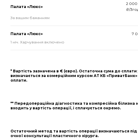
2 000
Палата «Люкс»
₴/3го
За вашим бажанням
Палата «Люкс»
7 
1 ніч. Харчування включено
* Вартість зазначена в € (євро). Остаточна сума до сплати
визначається за комерційним курсом АТ КБ «ПриватБанк»
оплати.
** Передопераційна діагностика та компресійна білизна 
входить у вартість операції, і сплачується окремо.
Остаточний метод та вартість операції визначаються під
очної консультації пластичного хірурга.