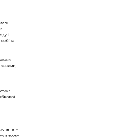
едалі
в.
ду і
собі та
кожним
заннями,
я
стика
лобкової
ристанням
тує високу