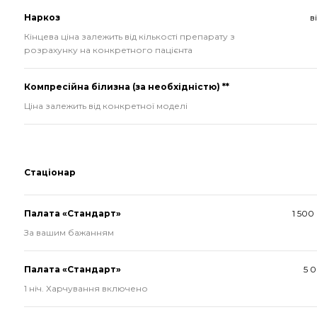
Наркоз
в
Кінцева ціна залежить від кількості препарату з
розрахунку на конкретного пацієнта
Компресійна білизна (за необхідністю) **
Ціна залежить від конкретної моделі
Стаціонар
Палата «Стандарт»
1 500
За вашим бажанням
Палата «Стандарт»
5 
1 ніч. Харчування включено