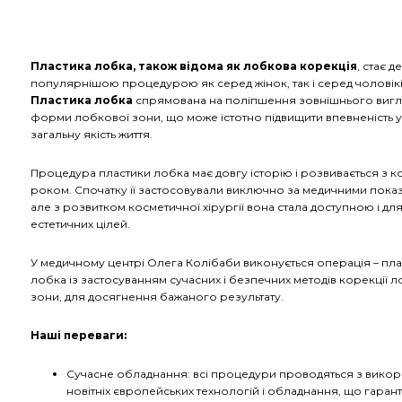
Пластика лобка, також відома як лобкова корекція
, стає д
популярнішою процедурою як серед жінок, так і серед чоловікі
Пластика лобка
спрямована на поліпшення зовнішнього вигля
форми лобкової зони, що може істотно підвищити впевненість у 
загальну якість життя.
Процедура пластики лобка має довгу історію і розвивається з 
роком. Спочатку її застосовували виключно за медичними пока
але з розвитком косметичної хірургії вона стала доступною і дл
естетичних цілей.
У медичному центрі Олега Колібаби виконується операція – пла
лобка із застосуванням сучасних і безпечних методів корекції 
зони, для досягнення бажаного результату.
Наші переваги:
Сучасне обладнання: всі процедури проводяться з вико
новітніх європейських технологій і обладнання, що гаран