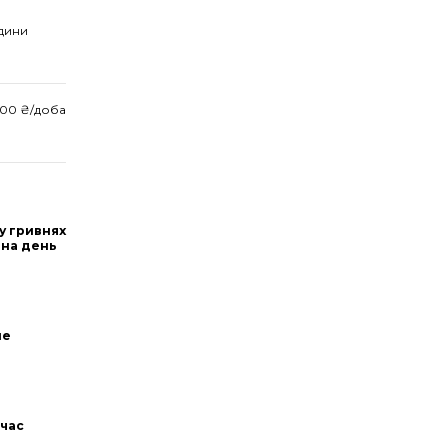
дини
000 ₴/доба
 у гривнях
 на день
не
 час