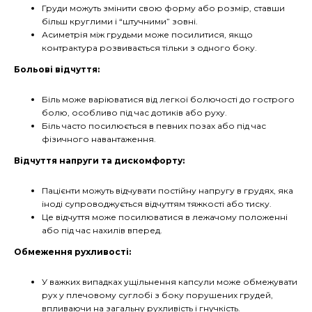
Груди можуть змінити свою форму або розмір, ставши
більш круглими і “штучними” зовні.
Асиметрія між грудьми може посилитися, якщо
контрактура розвивається тільки з одного боку.
Больові відчуття:
Біль може варіюватися від легкої болючості до гострого
болю, особливо під час дотиків або руху.
Біль часто посилюється в певних позах або під час
фізичного навантаження.
Відчуття напруги та дискомфорту:
Пацієнти можуть відчувати постійну напругу в грудях, яка
іноді супроводжується відчуттям тяжкості або тиску.
Це відчуття може посилюватися в лежачому положенні
або під час нахилів вперед.
Обмеження рухливості:
У важких випадках ущільнення капсули може обмежувати
рух у плечовому суглобі з боку порушених грудей,
впливаючи на загальну рухливість і гнучкість.