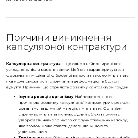
Причини виникнення
капсулярної контрактури
Капсулярна контрактура
— це одне з найпоширеніших
ускладнень після мамопластики. Цей стан характеризується
формуванням щільної фіброзної капсули навколо імплантату,
яка може стискатися і спричиняти деформацію та болісні
відчуття. Причини, що сприяють розвитку контрактури грудей:
Імунна реакція організму
. Найпоширенішою
причиною розвитку капсулярної контрактури є реакція
організму на штучний матеріал імплантату. Організм
сприймає імплантат як чужорідний об’єкт і починає
утворювати навколо нього сполучнотканинну капсулу,
яка згодом може ставати дедалі щільнішою та
ущільненішою.
Тип імплантату
. Різні типи імплантатів (текстуровані або