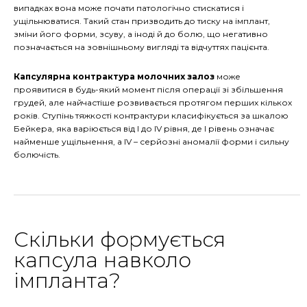
випадках вона може почати патологічно стискатися і
ущільнюватися. Такий стан призводить до тиску на імплант,
зміни його форми, зсуву, а іноді й до болю, що негативно
позначається на зовнішньому вигляді та відчуттях пацієнта.
Капсулярна контрактура молочних залоз
може
проявитися в будь-який момент після операції зі збільшення
грудей, але найчастіше розвивається протягом перших кількох
років. Ступінь тяжкості контрактури класифікується за шкалою
Бейкера, яка варіюється від I до IV рівня, де I рівень означає
найменше ущільнення, а IV – серйозні аномалії форми і сильну
болючість.
Скільки формується
капсула навколо
імпланта?