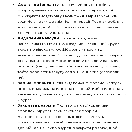
Доступ до імпланту
. Пластичний хірург робить
розрізи, зазвичай слідами попередніх шрамів, щоб
мінімізувати додаткові ушкодження шкіри і зменшити
видимість нових шрамів після операції. Розрізи роблять
таким чином, щоб забезпечити максимально зручний
доступ до капсули імпланта.
Видалення капсули
. Цей етап є одним із
найважливіших і технічно складних. Пластичний хірург
акуратно відокремлює фіброзну капсулу від
навколишніх тканин. Залежно від ступеня контрактури і
стану тканин, хірург може вирішити видалити капсулу
повністю (капсулектомія) або виконати капсулотомію,
тобто розрізати капсулу для зниження тиску всередині
неї.
Заміна імпланта
. Після видалення фіброзної капсули
проводиться заміна імпланта на новий. Вибір імплантату
залежить від бажань пацієнта і рекомендацій пластичного
хірурга.
Закриття розрізів
. Після того як всі корективи
зроблені, хірург швами закриває розрізи.
Використовуються спеціальні шви, які можуть
розсмоктуватися самі або вимагати видалення через
деякий час. Важливо акуратно закрити розрізи, щоб