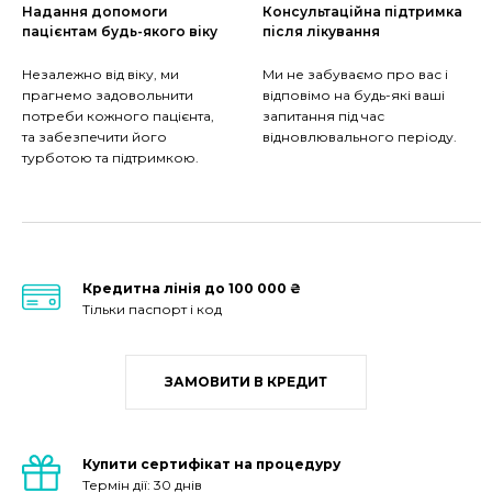
Надання допомоги
Консультаційна підтримка
пацієнтам будь-якого віку
після лікування
Незалежно від віку, ми
Ми не забуваємо про вас і
прагнемо задовольнити
відповімо на будь-які ваші
потреби кожного пацієнта,
запитання під час
та забезпечити його
відновлювального періоду.
турботою та підтримкою.
Кредитна лінія до 100 000 ₴
Тільки паспорт і код
ЗАМОВИТИ В КРЕДИТ
Купити сертифікат на процедуру
Термін дії: 30 днів