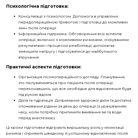
Психологічна підготовка:
Консультації з психологом. Допомога в управлінні
передопераційною тривогою і підготовці до можливих
змін після операції.
Інформаційна підтримка. Обговорення всіх аспектів
операції, включно з можливими ризиками, очікуваними
результатами і процесом реабілітації, допомагає
зменшити напругу і підготуватися до майбутнього
втручання.
Практичні аспекти підготовки:
Організація післяопераційного догляду. Планування,
хто піклуватиметься про пацієнта після операції,
переконавшись, що все необхідне для відновлення буде
під рукою вдома.
Дієта та гідратація. Дотримання здорової дієти та достатнє
споживання рідини за день до операції (з урахуванням
часу, коли потрібно припинити вживання їжі та води
перед анестезією).
Ці кроки підготовки відіграють вирішальну роль у мінімізації
ризиків і сприяють швидкому й успішному відновленню після