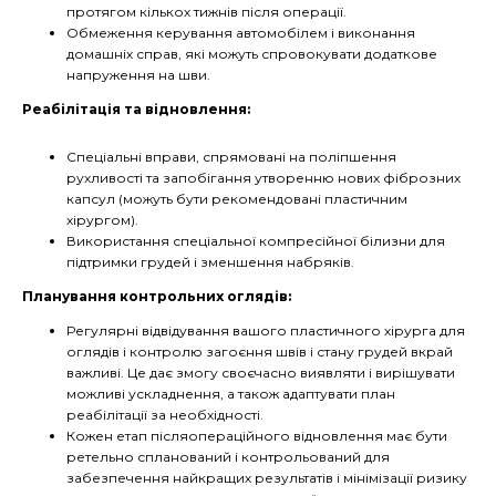
протягом кількох тижнів після операції.
Обмеження керування автомобілем і виконання
домашніх справ, які можуть спровокувати додаткове
напруження на шви.
Реабілітація та відновлення:
Спеціальні вправи, спрямовані на поліпшення
рухливості та запобігання утворенню нових фіброзних
капсул (можуть бути рекомендовані пластичним
хірургом).
Використання спеціальної компресійної білизни для
підтримки грудей і зменшення набряків.
Планування контрольних оглядів:
Регулярні відвідування вашого пластичного хірурга для
оглядів і контролю загоєння швів і стану грудей вкрай
важливі. Це дає змогу своєчасно виявляти і вирішувати
можливі ускладнення, а також адаптувати план
реабілітації за необхідності.
Кожен етап післяопераційного відновлення має бути
ретельно спланований і контрольований для
забезпечення найкращих результатів і мінімізації ризику