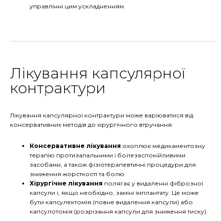
управлінні цим ускладненням.
Лікування капсулярної
контрактури
Лікування капсулярної контрактури може варіюватися від
консервативних методів до хірургічного втручання:
Консервативне лікування
охоплює медикаментозну
терапію протизапальними і болезаспокійливими
засобами, а також фізіотерапевтичні процедури для
зниження жорсткості та болю.
Хірургічне лікування
полягає у видаленні фіброзної
капсули і, якщо необхідно, заміні імплантату. Це може
бути капсулектомія (повне видалення капсули) або
капсулотомія (розрізання капсули для зниження тиску).