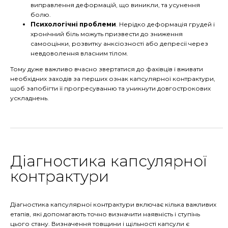
виправлення деформацій, що виникли, та усунення
болю.
Психологічні проблеми
. Нерідко деформація грудей і
хронічний біль можуть призвести до зниження
самооцінки, розвитку анксіозності або депресії через
невдоволення власним тілом.
Тому дуже важливо вчасно звертатися до фахівців і вживати
необхідних заходів за перших ознак капсулярної контрактури,
щоб запобігти її прогресуванню та уникнути довгострокових
ускладнень.
Діагностика капсулярної
контрактури
Діагностика капсулярної контрактури включає кілька важливих
етапів, які допомагають точно визначити наявність і ступінь
цього стану. Визначення товщини і щільності капсули є