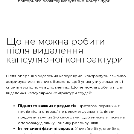
повторного розвитку капсулярної контрактури.
Що не можна робити
після видалення
капсулярної контрактури
Після операції з видалення капсулярної контрактури важливо
дотримуватися певних обмежень, щоб уникнути ускладнень і
сприяти успішному відновленню. Що не можна робити після
видалення капсулярної контрактури грудей:
Підняття важких предметів
. Протягом перших 4-6
тижнів після операції не рекомендується піднімати
предмети важчі за 2-3 кілограми, щоб уникнути тиску на
оперовану ділянку і ризику розриву швів.
Інтенсивні фізичні вправи
. Уникайте бігу, стрибків,