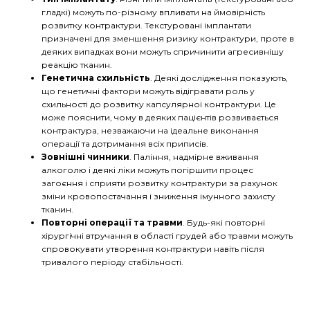
гладкі) можуть по-різному впливати на ймовірність
розвитку контрактури. Текстуровані імплантати
призначені для зменшення ризику контрактури, проте в
деяких випадках вони можуть спричинити агресивнішу
реакцію тканин.
Генетична схильність
. Деякі дослідження показують,
що генетичні фактори можуть відігравати роль у
схильності до розвитку капсулярної контрактури. Це
може пояснити, чому в деяких пацієнтів розвивається
контрактура, незважаючи на ідеальне виконання
операції та дотримання всіх приписів.
Зовнішні чинники
. Паління, надмірне вживання
алкоголю і деякі ліки можуть погіршити процес
загоєння і сприяти розвитку контрактури за рахунок
зміни кровопостачання і зниження імунного захисту
тканин.
Повторні операції та травми
. Будь-які повторні
хірургічні втручання в області грудей або травми можуть
спровокувати утворення контрактури навіть після
тривалого періоду стабільності.