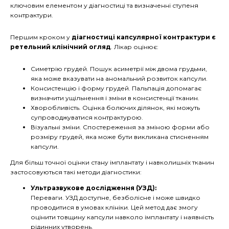
ключовим елементом у діагностиці та визначенні ступеня
контрактури.
Першим кроком у
діагностиці капсулярної контрактури є
ретельний клінічний огляд
. Лікар оцінює:
Симетрію грудей. Пошук асиметрії між двома грудьми,
яка може вказувати на аномальний розвиток капсули.
Консистенцію і форму грудей. Пальпація допомагає
визначити ущільнення і зміни в консистенції тканин.
Хворобливість. Оцінка болючих ділянок, які можуть
супроводжуватися контрактурою.
Візуальні зміни. Спостереження за зміною форми або
розміру грудей, яка може бути викликана стисненням
капсули.
Для більш точної оцінки стану імплантату і навколишніх тканин
застосовуються такі методи діагностики:
Ультразвукове дослідження (УЗД):
Переваги. УЗД доступне, безболісне і може швидко
проводитися в умовах клініки. Цей метод дає змогу
оцінити товщину капсули навколо імплантату і наявність
рідинних утворень.