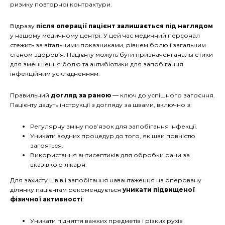
ризику повторної контрактури.
Відразу
після операції пацієнт залишається під наглядом
у нашому медичному центрі. У цей час медичний персонал
стежить за вітальними показниками, рівнем болю і загальним
станом здоров’я. Пацієнту можуть бути призначені анальгетики
для зменшення болю та антибіотики для запобігання
інфекційним ускладненням.
Правильний
догляд за раною
— ключ до успішного загоєння.
Пацієнту дадуть інструкції з догляду за швами, включно з:
Регулярну зміну пов’язок для запобігання інфекції.
Уникати водних процедур до того, як шви повністю
загояться.
Використання антисептиків для обробки рани за
вказівкою лікаря.
Для захисту швів і запобігання навантаження на оперовану
ділянку пацієнтам рекомендується
уникати підвищеної
фізичної активності
:
Уникати підняття важких предметів і різких рухів