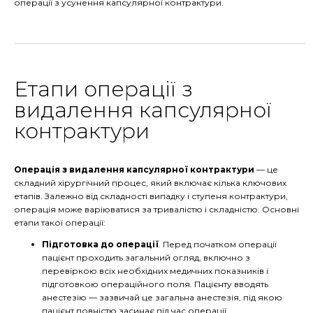
операції з усунення капсулярної контрактури.
Етапи операції з
видалення капсулярної
контрактури
Операція з видалення капсулярної контрактури
— це
складний хірургічний процес, який включає кілька ключових
етапів. Залежно від складності випадку і ступеня контрактури,
операція може варіюватися за тривалістю і складністю. Основні
етапи такої операції:
Підготовка до операції
. Перед початком операції
пацієнт проходить загальний огляд, включно з
перевіркою всіх необхідних медичних показників і
підготовкою операційного поля. Пацієнту вводять
анестезію — зазвичай це загальна анестезія, під якою
пацієнт повністю засинає під час операції.