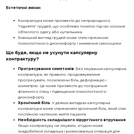
Естетичні зміни:
Контрактура може призвести до неприродного
“підняття” грудей, що особливо помітно під час носіння
обтислого одягу або купальника.
Зовнішній вигляд грудей може стати причиною
психологічного дискомфорту і зниження самооцінки.
Що буде, якщо не усунути капсулярну
контрактуру?
Прогресування симптомів
. Без лікування капсулярна
контрактура, як правило, продовжуватиме
прогресувати, посилюючи біль, деформацію і
асиметрію. Це може призвести до погіршення
фізичного стану і підвищення психологічного
дискомфорту.
Хронічний біль
. У деяких випадках капсулярна
контрактура може спричиняти хронічний біль, який стає
постійною частиною життя пацієнта.
Необхідність складнішого хірургічного втручання
.
Якщо контрактуру не лікувати, згодом може
знадобитися складніша і ризикованіша операція для