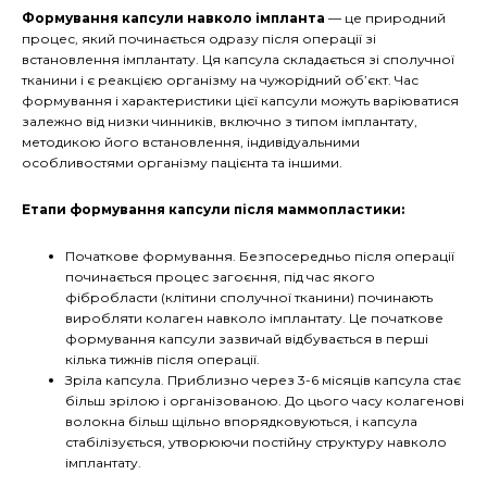
Формування капсули навколо імпланта
— це природний
процес, який починається одразу після операції зі
встановлення імплантату. Ця капсула складається зі сполучної
тканини і є реакцією організму на чужорідний об’єкт. Час
формування і характеристики цієї капсули можуть варіюватися
залежно від низки чинників, включно з типом імплантату,
методикою його встановлення, індивідуальними
особливостями організму пацієнта та іншими.
Етапи формування капсули після маммопластики:
Початкове формування. Безпосередньо після операції
починається процес загоєння, під час якого
фібробласти (клітини сполучної тканини) починають
виробляти колаген навколо імплантату. Це початкове
формування капсули зазвичай відбувається в перші
кілька тижнів після операції.
Зріла капсула. Приблизно через 3-6 місяців капсула стає
більш зрілою і організованою. До цього часу колагенові
волокна більш щільно впорядковуються, і капсула
стабілізується, утворюючи постійну структуру навколо
імплантату.