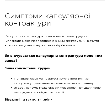
Симптоми капсулярної
контрактури
Капсулярна контрактура після встановлення грудних
імплантатів може проявлятися різними симптомами, і відчуття
кожного пацієнта можуть значно відрізнятися.
Як відчувається капсулярна контрактура молочних
залоз?
Зміна консистенції грудей:
Початкові стадії контрактури можуть проявлятися
помірним ущільненням тканини навколо імплантату.
Згодом капсула може ставати жорсткою і непіддатливою,
що відчувається під час пальпації.
Візуальні та тактильні зміни: