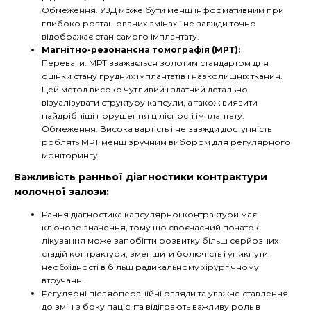
Обмеження. УЗД може бути менш інформативним при
глибоко розташованих змінах і не завжди точно
відображає стан самого імплантату.
Магнітно-резонансна томографія (МРТ):
Переваги. МРТ вважається золотим стандартом для
оцінки стану грудних імплантатів і навколишніх тканин.
Цей метод високо чутливий і здатний детально
візуалізувати структуру капсули, а також виявити
найдрібніші порушення цілісності імплантату.
Обмеження. Висока вартість і не завжди доступність
роблять МРТ менш зручним вибором для регулярного
моніторингу.
Важливість ранньої діагностики контрактури
молочної залози:
Рання діагностика капсулярної контрактури має
ключове значення, тому що своєчасний початок
лікування може запобігти розвитку більш серйозних
стадій контрактури, зменшити болючість і уникнути
необхідності в більш радикальному хірургічному
втручанні.
Регулярні післяопераційні огляди та уважне ставлення
до змін з боку пацієнта відіграють важливу роль в