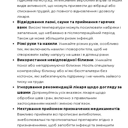
підйомів на мотузці, інтенсивних аеробних вправ та інших
видів активності, що можуть призвести до вібрації або
стискання грудей, до повного відновлення і дозволу
лікаря.
Відвідування лазні, сауни та приймання гарячих
ванн
. Високі температури можуть посилювати набряки і
запалення, що небажано в післяопераційний період.
Також це може збільшити ризик інфекцій.
Різкі рухи та нахили
. Уникайте різких рухів, особливо
тих, які включають нахили і повороти тіла, щоб не
створювати зайву напругу на швах і в ділянці рани.
Використання невідповідної білизни
. Уникайте
тісної або непідтримуючої білизни. Носіть спеціальну
компресійну білизну або м’які бюстгальтери без
кісточок, які забезпечують підтримку і не чинять зайвого
тиску на груди.
Ігнорування рекомендацій лікаря щодо догляду за
швами
. Дотримуйтесь усіх вказівок лікаря щодо
обробки швів і ран, включно з правильним
застосуванням мазей і зміною пов’язок.
Нехтування прийомом призначених медикаментів
.
Важливо приймати всі прописані антибіотики,
знеболювальні та протизапальні препарати згідно з
призначеннями, щоб запобігти інфекції та зменшити