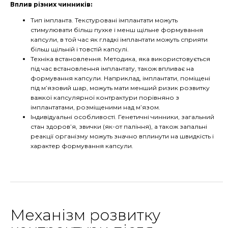
Вплив різних чинників:
Тип імпланта. Текстуровані імплантати можуть
стимулювати більш пухке і менш щільне формування
капсули, в той час як гладкі імплантати можуть сприяти
більш щільній і товстій капсулі.
Техніка встановлення. Методика, яка використовується
під час встановлення імплантату, також впливає на
формування капсули. Наприклад, імплантати, поміщені
під м’язовий шар, можуть мати менший ризик розвитку
важкої капсулярної контрактури порівняно з
імплантатами, розміщеними над м’язом.
Індивідуальні особливості. Генетичні чинники, загальний
стан здоров’я, звички (як-от паління), а також запальні
реакції організму можуть значно вплинути на швидкість і
характер формування капсули.
Механізм розвитку