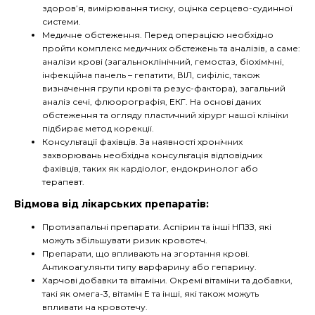
здоров’я, вимірювання тиску, оцінка серцево-судинної
системи.
Медичне обстеження. Перед операцією необхідно
пройти комплекс медичних обстежень та аналізів, а саме:
аналізи крові (загальноклінічний, гемостаз, біохімічні,
інфекційна панель – гепатити, ВІЛ, сифіліс, також
визначення групи крові та резус-фактора), загальний
аналіз сечі, флюорографія, ЕКГ. На основі даних
обстеження та огляду пластичний хірург нашої клініки
підбирає метод корекції.
Консультації фахівців. За наявності хронічних
захворювань необхідна консультація відповідних
фахівців, таких як кардіолог, ендокринолог або
терапевт.
Відмова від лікарських препаратів:
Протизапальні препарати. Аспірин та інші НПЗЗ, які
можуть збільшувати ризик кровотеч.
Препарати, що впливають на згортання крові.
Антикоагулянти типу варфарину або гепарину.
Харчові добавки та вітаміни. Окремі вітаміни та добавки,
такі як омега-3, вітамін Е та інші, які також можуть
впливати на кровотечу.