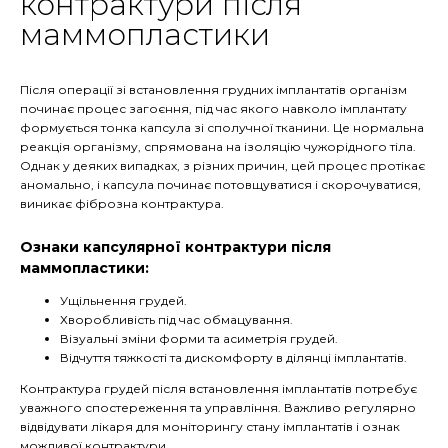
контрактури після
маммопластики
Після операції зі встановлення грудних імплантатів організм
починає процес загоєння, під час якого навколо імплантату
формується тонка капсула зі сполучної тканини. Це нормальна
реакція організму, спрямована на ізоляцію чужорідного тіла.
Однак у деяких випадках, з різних причин, цей процес протікає
аномально, і капсула починає потовщуватися і скорочуватися,
виникає фіброзна контрактура.
Ознаки капсулярної контрактури після
маммопластики:
Ущільнення грудей.
Хворобливість під час обмацування.
Візуальні зміни форми та асиметрія грудей.
Відчуття тяжкості та дискомфорту в ділянці імплантатів.
Контрактура грудей після встановлення імплантатів потребує
уважного спостереження та управління. Важливо регулярно
відвідувати лікаря для моніторингу стану імплантатів і ознак
можливої контрактури.