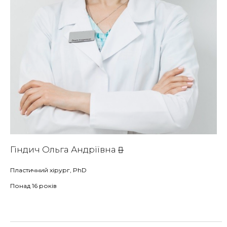
Гіндич Ольга Андріївна
Пластичний хірург, PhD
Понад 16 років