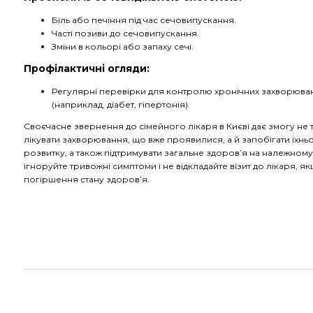
Біль або печіння під час сечовипускання.
Часті позиви до сечовипускання.
Зміни в кольорі або запаху сечі.
Профілактичні огляди:
Регулярні перевірки для контролю хронічних захворюва
(наприклад, діабет, гіпертонія).
Своєчасне звернення до сімейного лікаря в Києві дає змогу не т
лікувати захворювання, що вже проявилися, а й запобігати їхнь
розвитку, а також підтримувати загальне здоров’я на належному 
ігноруйте тривожні симптоми і не відкладайте візит до лікаря, я
погіршення стану здоров’я.