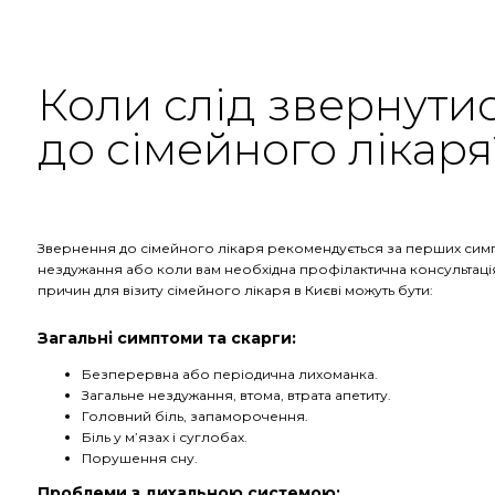
Коли слід звернути
до сімейного лікаря
Звернення до сімейного лікаря рекомендується за перших сим
нездужання або коли вам необхідна профілактична консультаці
причин для візиту сімейного лікаря в Києві можуть бути:
Загальні симптоми та скарги:
Безперервна або періодична лихоманка.
Загальне нездужання, втома, втрата апетиту.
Головний біль, запаморочення.
Біль у м’язах і суглобах.
Порушення сну.
Проблеми з дихальною системою: