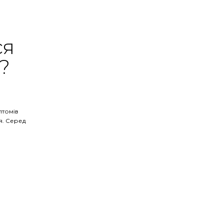
ся
?
птомів
я. Серед