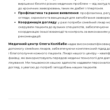
вирішенні безлічі різних медичних проблем — від застуд т
до хронічних захворювань, таких як діабет і гіпертонія.
Профілактика та раннє виявлення
: профілактика, рег
огляди, скринінги та вакцинація для запобігання захвор
Координація догляду
: у разі потреби сімейний лікар 
скерувати пацієнта до вузьких спеціалістів, забезпечуючи
координацію їхньої взаємодії та контроль за виконанням у
рекомендацій.
Медичний центр Олега Колібаби
надає висококваліфікован
допомогу сімейних лікарів, забезпечуючи комплексний підхід д
і благополуччя кожного пацієнта. Лікарі нашого центру – кваліф
фахівці, які використовують передові медичні технології для діа
лікування. Ми пишаємося нашою здатністю надавати персоналі
догляд, з увагою до потреб і вподобань наших пацієнтів.