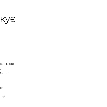
кує
який може
ід
мейний
ія,
чний