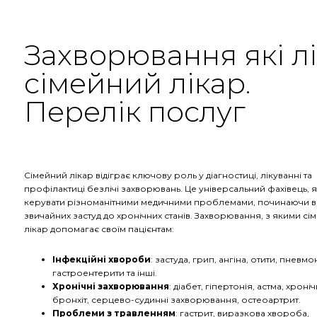
Захворювання які лі
сімейний лікар.
Перелік послуг
Сімейний лікар відіграє ключову роль у діагностиці, лікуванні та
профілактиці безлічі захворювань. Це універсальний фахівець, 
керувати різноманітними медичними проблемами, починаючи в
звичайних застуд до хронічних станів. Захворювання, з якими сі
лікар допомагає своїм пацієнтам:
Інфекційні хвороби
: застуда, грип, ангіна, отити, пневмон
гастроентерити та інші.
Хронічні захворювання
: діабет, гіпертонія, астма, хроні
бронхіт, серцево-судинні захворювання, остеоартрит.
Проблеми з травленням
: гастрит, виразкова хвороба,