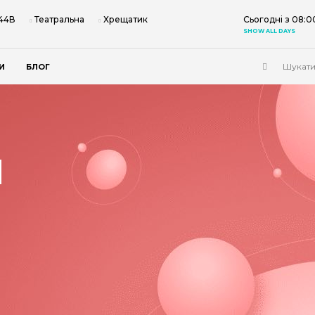
 44В
Театральна
Хрещатик
Сьогодні з 08:0
SHOW ALL DAYS
И
БЛОГ
Я