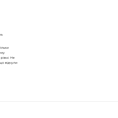
нь
ільки
ому
рівні. Не
кщо відчули