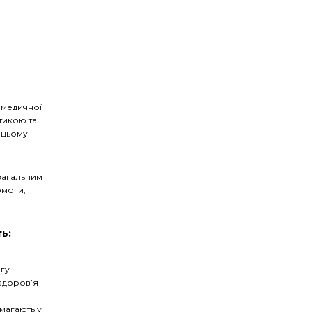
 медичної
тикою та
 цьому
загальним
омоги,
ь:
огу
 здоров’я
омагають у