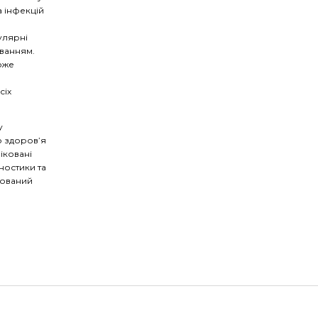
а інфекцій
улярні
юванням.
може
сіх
у
о здоров’я
іковані
гностики та
зований