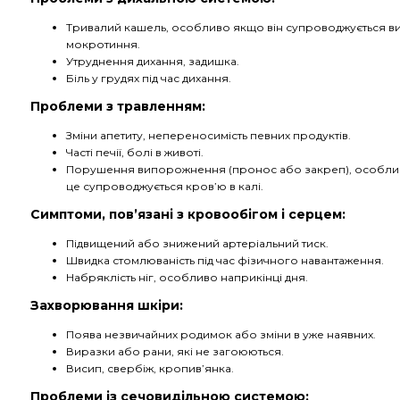
Тривалий кашель, особливо якщо він супроводжується в
мокротиння.
Утруднення дихання, задишка.
Біль у грудях під час дихання.
Проблеми з травленням:
Зміни апетиту, непереносимість певних продуктів.
Часті печії, болі в животі.
Порушення випорожнення (пронос або закреп), особл
це супроводжується кров’ю в калі.
Симптоми, пов’язані з кровообігом і серцем:
Підвищений або знижений артеріальний тиск.
Швидка стомлюваність під час фізичного навантаження.
Набряклість ніг, особливо наприкінці дня.
Захворювання шкіри:
Поява незвичайних родимок або зміни в уже наявних.
Виразки або рани, які не загоюються.
Висип, свербіж, кропив’янка.
Проблеми із сечовидільною системою: