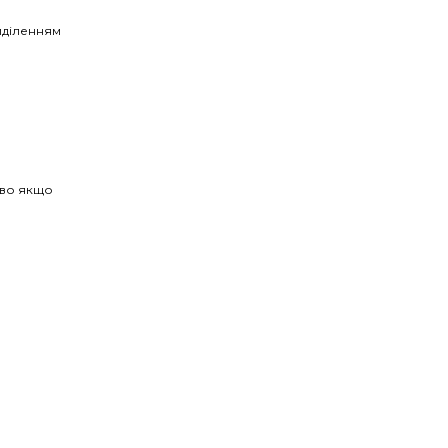
иділенням
иво якщо