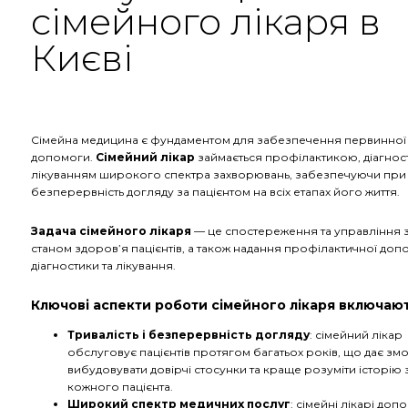
сімейного лікаря в
Києві
Сімейна медицина є фундаментом для забезпечення первинної
допомоги.
Сімейний лікар
займається профілактикою, діагнос
лікуванням широкого спектра захворювань, забезпечуючи при
безперервність догляду за пацієнтом на всіх етапах його життя.
Задача сімейного лікаря
— це спостереження та управління 
станом здоров’я пацієнтів, а також надання профілактичної доп
діагностики та лікування.
Ключові аспекти роботи сімейного лікаря включают
Тривалість і безперервність догляду
: сімейний лікар
обслуговує пацієнтів протягом багатьох років, що дає зм
вибудовувати довірчі стосунки та краще розуміти історію
кожного пацієнта.
Широкий спектр медичних послуг
: сімейні лікарі доп