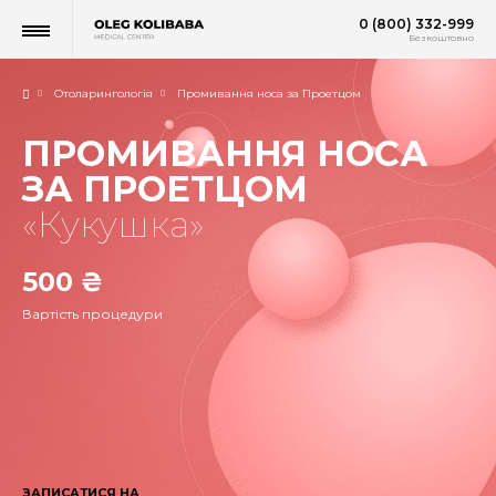
0 (800) 332-999
Безкоштовно
Отоларингологія
Промивання носа за Проетцом
ПРОМИВАННЯ НОСА
ЗА ПРОЕТЦОМ
«‎Кукушка»
500 ₴
Вартість процедури
ЗАПИСАТИСЯ НА