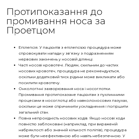
Протипоказання до
промивання носа за
Проетцом
Епілепсія. У пацієнтів з епілепсією процедура може
спровокувати напади у зв’язку з подразненням
нервових закінчень у носовій ділянці.
Часті носові кровотечі. Людям, схильним до частих
носових кровотеч, процедура не рекомендується,
оскільки додатковий тиск рідини може викликати або
посилити кровотечу.
Онкологічні захворювання носа і носоглотки.
Промивання протипоказане пацієнтам з пухлинними
процесами в носоглотці або навколоносових пазухах,
оскільки це може спричинити ускладнення і погіршити
загальний стан.
Повна непрохідність носових ходів. Якщо носові ходи
повністю заблоковані (наприклад, при вираженій
набряклості або значній кількості поліпів), процедура
може бути неефективною або навіть небезпечною. У