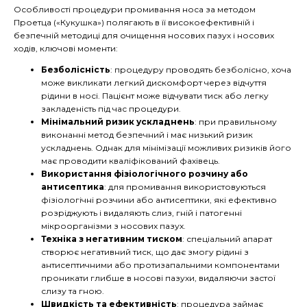
Особливості процедури промивання носа за методом
Проетца («Кукушка») полягають в її високоефективній і
безпечній методиці для очищення носових пазух і носових
ходів, ключові моменти:
Безболісність
: процедуру проводять безболісно, хоча
може викликати легкий дискомфорт через відчуття
рідини в носі. Пацієнт може відчувати тиск або легку
закладеність під час процедури.
Мінімальний ризик ускладнень
: при правильному
виконанні метод безпечний і має низький ризик
ускладнень. Однак для мінімізації можливих ризиків його
має проводити кваліфікований фахівець.
Використання фізіологічного розчину або
антисептика
: для промивання використовуються
фізіологічні розчини або антисептики, які ефективно
розріджують і видаляють слиз, гній і патогенні
мікроорганізми з носових пазух.
Техніка з негативним тиском
: спеціальний апарат
створює негативний тиск, що дає змогу рідині з
антисептичними або протизапальними компонентами
проникати глибше в носові пазухи, видаляючи застої
слизу та гною.
Швидкість та ефективність
: процедура займає