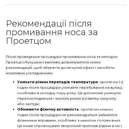
Рекомендації після
промивання носа за
Проетцом
Після проведення процедури промивання носа за методом
Проетца («Кукушка») важливо дотримуватися низки
рекомендацій, щоб зберегти досягнутий ефект і запобігти
можливим ускладненням:
Уникати різких перепадів температури
: протягом 1-2
годин після процедури уникайте перебування на вулиці,
особливо в холодну пору року. Це допоможе уникнути
переохолодження і знизить ризик розвитку синуситу
або застуди.
Обмежити фізичну активність
: протягом кількох
годин після процедури не рекомендується займатися
фізичними вправами, особливо з нахилом голови вниз.
Це може спровокувати зворотний приплив рідини в ніс і