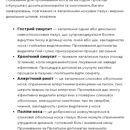
(«Кукушка») досить різноманітні та охоплюють багато
захворювань, пов’язаних із запаленням носових пазух і верхніх
дихальних шляхів, зокрема:
Гострий синусит
— запалення однієї або декількох
навколоносових пазух, що супроводжується болем,
відчуттям тиску в ділянці чола, очей або щік, закладеністю
носа і гнійними виділеннями. Промивання допомагає
видаляти гній і слиз, прискорюючи процес загоєння.
Хронічний синусит
— тривале запалення пазух (понад
12 тижнів), коли медикаментозне лікування не завжди
ефективне. Процедура допомагає усунути застійні
процеси в пазухах і поліпшити відтік секрету.
Алергічний риніт
— це запалення слизової оболонки
носа, спричинене алергічними реакціями на пилок, пил,
шерсть тварин та інші алергени. Промивання дає змогу
ефективно видалити алергени з поверхні слизової
оболонки, зменшуючи симптоми, такі як свербіж,
чхання, закладеність і рясні виділення з носа.
Поліпи носа
— це доброякісні новоутворення в
слизовій оболонці носа і пазух. Вони можуть спричиняти
утруднене дихання, головний біль і зниження нюху.
Промивання за Проетцом допомагає зменшити