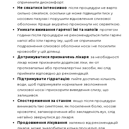
спричинити дискомфорт.
Не сякатися інтенсивно
: після процедури не варто
сильно сякатися, оскільки це може підвищити тиск у
носових пазухах і порушити відновлення слизової
оболонки. Краще акуратно промокнути ніс серветкою.
Уникати вживання гарячої їжі та напоїв
: протягом
години після процедури не рекомендується пити гарячі
напої або їсти гарячу їжу, щоб не спричинити
подразнення слизової оболонки носа і не посилити
кровообіг у цій ділянці.
Дотримуватися призначень лікаря
: за необхідності
лікар може призначити додаткові ліки, як-от
протизапальні або протиалергічні засоби, які слід
приймати відповідно до рекомендацій.
Підтримувати гідратацію
: пийте достатню кількість
води, щоб підтримувати нормальне зволоження
слизової носа і прискорити виведення слизу, що
залишився.
Спостереження за станом
: якщо після процедури
виникають такі симптоми, як посилення болю, носові
кровотечі, запаморочення або закладеність вух, слід
негайно звернутися до лікаря.
Продовження лікування
: залежно від рекомендацій
лікаря, може знадобитися кілька процедур для