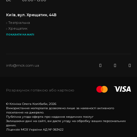
Київ, вул. Хрещатик, 44В
Театральна
Хрещатик
ПОКАЗАТИ НА МАПІ
info@mck.com.ua
Розрахунок готівкою або карткою
© Клініка Олега Колібаби, 2026
Використання матеріалів дозволено лише за наявності активного
посилання на джерело.
Публічна угода-оферта про надання медичних послуг
Залишаючи дані на сайті, ви даєте угоду на обробку ваших персональних
даних.
Ліцензія МОЗ України АД № 063422