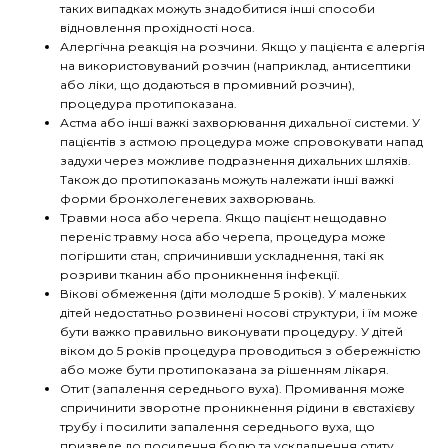
таких випадках можуть знадобитися інші способи
відновлення прохідності носа.
Алергічна реакція на розчини. Якщо у пацієнта є алергія
на використовуваний розчин (наприклад, антисептики
або ліки, що додаються в промивний розчин),
процедура протипоказана.
Астма або інші важкі захворювання дихальної системи. У
пацієнтів з астмою процедура може спровокувати напад
задухи через можливе подразнення дихальних шляхів.
Також до протипоказань можуть належати інші важкі
форми бронхолегеневих захворювань.
Травми носа або черепа. Якщо пацієнт нещодавно
переніс травму носа або черепа, процедура може
погіршити стан, спричинивши ускладнення, такі як
розриви тканин або проникнення інфекції.
Вікові обмеження (діти молодше 5 років). У маленьких
дітей недостатньо розвинені носові структури, і їм може
бути важко правильно виконувати процедуру. У дітей
віком до 5 років процедура проводиться з обережністю
або може бути протипоказана за рішенням лікаря.
Отит (запалення середнього вуха). Промивання може
спричинити зворотне проникнення рідини в євстахієву
трубу і посилити запалення середнього вуха, що
призведе до посилення болю та ускладнення отиту.