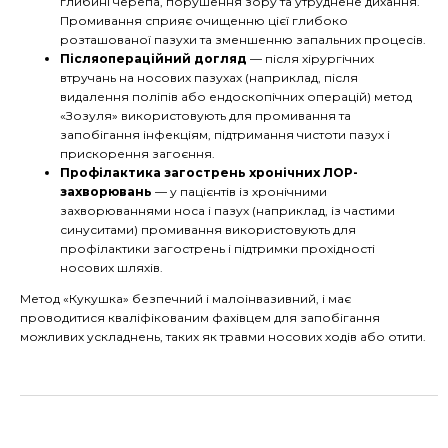
глибині черепа, порушення зору та утруднене дихання.
Промивання сприяє очищенню цієї глибоко
розташованої пазухи та зменшенню запальних процесів.
Післяопераційний догляд
— після хірургічних
втручань на носових пазухах (наприклад, після
видалення поліпів або ендоскопічних операцій) метод
«Зозуля» використовують для промивання та
запобігання інфекціям, підтримання чистоти пазух і
прискорення загоєння.
Профілактика загострень хронічних ЛОР-
захворювань
— у пацієнтів із хронічними
захворюваннями носа і пазух (наприклад, із частими
синуситами) промивання використовують для
профілактики загострень і підтримки прохідності
носових шляхів.
Метод «Кукушка» безпечний і малоінвазивний, і має
проводитися кваліфікованим фахівцем для запобігання
можливих ускладнень, таких як травми носових ходів або отити.