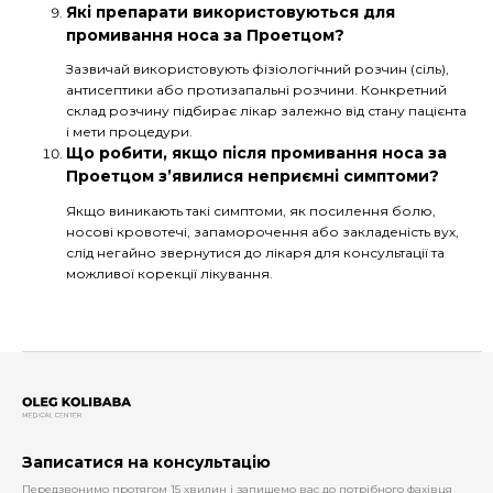
Які препарати використовуються для
промивання носа за Проетцом?
Зазвичай використовують фізіологічний розчин (сіль),
антисептики або протизапальні розчини. Конкретний
склад розчину підбирає лікар залежно від стану пацієнта
і мети процедури.
Що робити, якщо після промивання носа за
Проетцом з’явилися неприємні симптоми?
Якщо виникають такі симптоми, як посилення болю,
носові кровотечі, запаморочення або закладеність вух,
слід негайно звернутися до лікаря для консультації та
можливої корекції лікування.
Записатися на консультацію
Передзвонимо протягом 15 хвилин і запишемо вас до потрібного фахівця