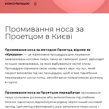
КОНСУЛЬТАЦІЮ
Промивання носа за
Проетцом в Києві
Промивання носа за методом Проетца, відоме як
«Кукушка»
, — це ефективна процедура для лікування
захворювань носових пазух, таких як гайморит, риніт, аденоїдит
та інших захворювань, за яких відбувається застій слизу.
Процедура отримала свою назву через звук «ку-ку», який
пацієнт вимовляє під час процедури, щоб м’яке піднебіння
перекривало носоглотку, запобігаючи потраплянню розчину
в горло.
Промивання носа за Проетцом передбачає
промивання
пазух сольовим розчином або антисептиком під слабким
тиском, одночасно відсмоктуючи рідину через інший носовий
прохід. Цей метод ефективний у разі запалення пазух носа, і