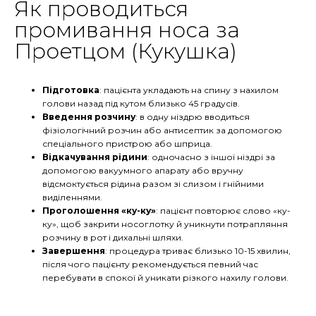
Як проводиться
промивання носа за
Проетцом (Кукушка)
Підготовка
: пацієнта укладають на спину з нахилом
голови назад під кутом близько 45 градусів.
Введення розчину
: в одну ніздрю вводиться
фізіологічний розчин або антисептик за допомогою
спеціального пристрою або шприца.
Відкачування рідини
: одночасно з іншої ніздрі за
допомогою вакуумного апарату або вручну
відсмоктується рідина разом зі слизом і гнійними
виділеннями.
Проголошення «ку-ку»
: пацієнт повторює слово «ку-
ку», щоб закрити носоглотку й уникнути потрапляння
розчину в рот і дихальні шляхи.
Завершення
: процедура триває близько 10-15 хвилин,
після чого пацієнту рекомендується певний час
перебувати в спокої й уникати різкого нахилу голови.