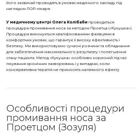
його зазвичай проводять в умовах медичного закладу під
наглядом ЛОР-лікаря.
У медичному центрі Олега Колібаби
проводиться
процедура промивання носа за методом Проетца («Кукушка»).
Процедура виконується кваліфікованими фахівцями в
комфортних умовах, що гарантує її високу ефективність і
безпеку. Ми використовуємо сучасні розчини та обладнання
для забезпечення максимального результату і полегшення
стану пацієнта. Метод «Кукушка» особливо корисний під час
лікування хронічних захворювань і у випадках, коли
консервативна терапія не приносить належного ефекту.
Особливості процедури
промивання носа за
Проетцом (Зозуля)