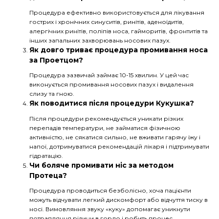
Процедура ефективно використовується для лікування
гострих і хронічних синуситів, ринітів, аденоїдитів,
алергічних ринітів, поліпів носа, гайморитів, фронтитів та
інших запальних захворювань носових пазух.
Як довго триває процедура промивання носа
за Проетцом?
Процедура зазвичай займає 10-15 хвилин. У цей час
виконується промивання носових пазух і видалення
слизу та гною.
Як поводитися після процедури Кукушка?
Після процедури рекомендується уникати різких
перепадів температури, не займатися фізичною
активністю, не сякатися сильно, не вживати гарячу їжу і
напої, дотримуватися рекомендацій лікаря і підтримувати
гідратацію.
Чи боляче промивати ніс за методом
Протеца?
Процедура проводиться безболісно, хоча пацієнти
можуть відчувати легкий дискомфорт або відчуття тиску в
носі. Вимовляння звуку «куку» допомагає уникнути
потрапляння рідини в горло і робить процес