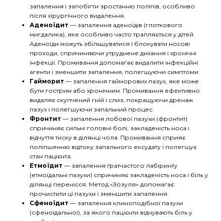
запалення і запобігти зростанню поліпів, особливо
після хірургічного видалення.
Аденоїдит
— запалення аденоїдів (глоткового
мигдалика), яке особливо часто трапляється у дітей.
Аденоїди можуть збільшуватися і блокувати носові
проходи, спричиняючи утруднене дихання і хронічні
інфекції. Промивання допомагає видалити інфекційні
агенти і зменшити запалення, полегшуючи симптоми.
Гайморит
— запалення гайморових пазух, яке може
бути гострим або хронічним. Промивання ефективно
видаляє скупчений гній і слиз, покращуючи дренаж
пазух і полегшуючи запальний процес.
Фронтит
— запалення лобової пазухи (фронтит)
спричиняє сильні головні болі, закладеність носа і
відчуття тиску в ділянці чола. Промивання сприяє
поліпшенню відтоку запального ексудату і полегшує
стан пацієнта.
Етмоїдит
— запалення ґратчастого лабіринту
(етмоїдальні пазухи) спричиняє закладеність носа і біль у
ділянці перенісся. Метод «Зозуля» допомагає
прочистити ці пазухи і зменшити запалення.
Сфеноїдит
— запалення клиноподібної пазухи
(сфеноїдальної), за якого пацієнти відчувають біль у