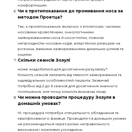
комфортнішим.
Чи є протипоказання до промивання носа за
методом Проетца?
Так, є протипоказання, включно з епілепсією, частими
носовими кровотечами, онкологічними
захворюваннями носа й носоглотки, повною
непрохідністю носових ходів, алергійною реакцією на
розчини, важкими захворюваннями дихальних шляхів та
іншими.
Скільки сеансів Зозулі
може знадобитися для досягнення результату?
Кількість сеансів залежить від тяжкості захворювання та
індивідуальних особливостей пацієнта. Зазвичай
потрібно від 2 до 6 сеансів для досягнення значного
поліпшення, але точну кількість визначає лікар.
Чи можна проводити процедуру Зозуля в
домашніх умовах?
Ні, процедура потребує спеціального обладнання та
кваліфікованого фахівця. Проводити її в домашніх умовах
не рекомендується через ризик неправильного
виконання і можливих ускладнень.