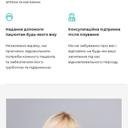
аптеки та магазини.
Надання допомоги
Консультаційна підтримка
пацієнтам будь-якого віку
після лікування
Незалежно від віку, ми
Ми не забуваємо про вас і
прагнемо задовольнити
відповімо на будь-які ваші
потреби кожного пацієнта,
запитання під час
та забезпечити його
відновлювального періоду.
турботою та підтримкою.