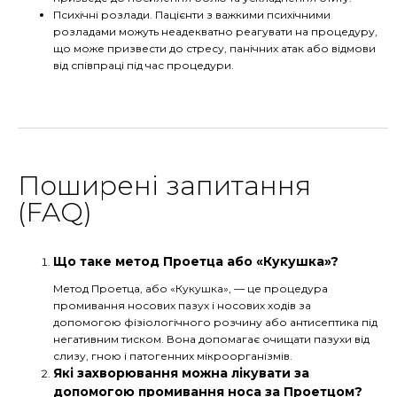
Психічні розлади. Пацієнти з важкими психічними
розладами можуть неадекватно реагувати на процедуру,
що може призвести до стресу, панічних атак або відмови
від співпраці під час процедури.
Поширені запитання
(FAQ)
Що таке метод Проетца або «Кукушка»?
Метод Проетца, або «Кукушка», — це процедура
промивання носових пазух і носових ходів за
допомогою фізіологічного розчину або антисептика під
негативним тиском. Вона допомагає очищати пазухи від
слизу, гною і патогенних мікроорганізмів.
Які захворювання можна лікувати за
допомогою промивання носа за Проетцом?