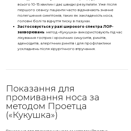
всього 10-15 хвилин і дає швидкі результати. Уже після
першого сеансу пацієнти часто відзначають значне
полегшення симптомів, таких як закладеність носа,
головні болі та відчуття тиску в пазухах.
Застосовується у разі широкого спектра ЛОР-
захворювань
: метод «Кукушка» використовують під час
лікування гострих і хронічних синуситів, ринітів,
аденоїдитів, алергічних ринітів і для профілактики
ускладнень після хірургічного втручання.
Показання для
промивання носа за
методом Проетца
(«Кукушка»)
Показання для промивання носа за методом Проетца