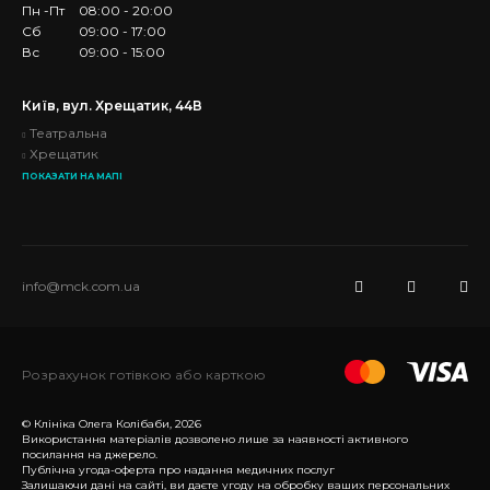
Пн -Пт
08:00 - 20:00
Сб
09:00 - 17:00
Вс
09:00 - 15:00
Київ, вул. Хрещатик, 44В
Театральна
Хрещатик
ПОКАЗАТИ НА МАПІ
info@mck.com.ua
Розрахунок готівкою або карткою
© Клініка Олега Колібаби, 2026
Використання матеріалів дозволено лише за наявності активного
посилання на джерело.
Публічна угода-оферта про надання медичних послуг
Залишаючи дані на сайті, ви даєте угоду на обробку ваших персональних