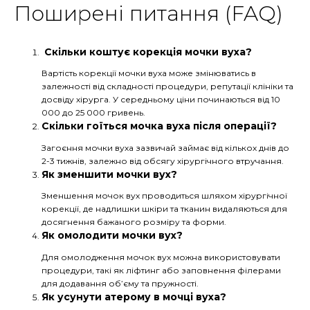
Поширені питання (FAQ)
Скільки коштує корекція мочки вуха?
Вартість корекції мочки вуха може змінюватись в
залежності від складності процедури, репутації клініки та
досвіду хірурга. У середньому ціни починаються від 10
000 до 25 000 гривень.
Скільки гоїться мочка вуха після операції?
Загоєння мочки вуха зазвичай займає від кількох днів до
2-3 тижнів, залежно від обсягу хірургічного втручання.
Як зменшити мочки вух?
Зменшення мочок вух проводиться шляхом хірургічної
корекції, де надлишки шкіри та тканин видаляються для
досягнення бажаного розміру та форми.
Як омолодити мочки вух?
Для омолодження мочок вух можна використовувати
процедури, такі як ліфтинг або заповнення філерами
для додавання об’єму та пружності.
Як усунути атерому в мочці вуха?