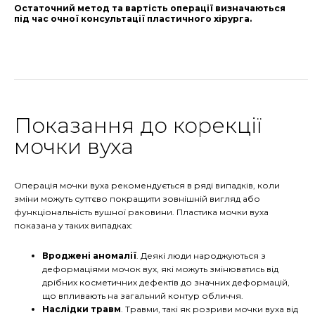
Остаточний метод та вартість операції визначаються
під час очної консультації пластичного хірурга.
Показання до корекції
мочки вуха
Операція мочки вуха рекомендується в ряді випадків, коли
зміни можуть суттєво покращити зовнішній вигляд або
функціональність вушної раковини. Пластика мочки вуха
показана у таких випадках:
Вроджені аномалії
. Деякі люди народжуються з
деформаціями мочок вух, які можуть змінюватись від
дрібних косметичних дефектів до значних деформацій,
що впливають на загальний контур обличчя.
Наслідки травм
. Травми, такі як розриви мочки вуха від