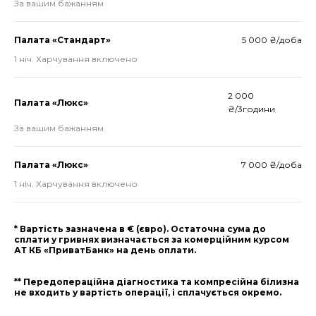
За вашим бажанням
Палата «Стандарт»
5 000 ₴/доба
1 ніч. Харчування включено
2 000
Палата «Люкс»
₴/3години
За вашим бажанням
Палата «Люкс»
7 000 ₴/доба
1 ніч. Харчування включено
* Вартість зазначена в € (євро). Остаточна сума до
сплати у гривнях визначається за комерційним курсом
АТ КБ «ПриватБанк» на день оплати.
** Передопераційна діагностика та компресійна білизна
не входить у вартість операції, і сплачується окремо.