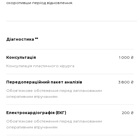
скоротивши період відновлення.
Діагностика **
Консультація
1 000 ₴
Консультація пластичного хірурга
Передопераційний пакет аналізів
3 800 ₴
Обов'язкове обстеження перед запланованим
оперативним втручанням
Електрокардіографія (ЕКГ)
200 ₴
Обов'язкове обстеження перед запланованим
оперативним втручанням