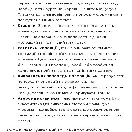
сережок або інші пошкодження, можуть призвести до
необхідності хірургічної корекції – зшити мочку вуха.
Пластика допомагає відновити природну форму вуха та
позбутися видимих дефектів.
Старіння
. З віком шкіра втрачає свою еластичність, і
мочки вух можуть стати в’ялими або подовженими.
Пластична операція може допомогти відновити
молодший та підтягнутий вигляд вух.
Естетичні корекції
. Деякі люди бажають змінити
форму або розмір своїх мочок вух із суто естетичних
міркувань. Це може бути пов’язане з бажанням мати
більш гармонійні пропорції особи або позбутися
комплексів, пов’язаних із зовнішнім виглядом вух.
Виправлення попередніх операцій
. Якщо результати
попередніх операцій на вухах виявилися
незадовільними або згодом форма вух змінилася не на
краще, пластика мочки може коригувати ці зміни.
Атерома мочки вуха
. пластику мочки вуха може бути
використана для видалення атероми мочки вуха.
Атерома — це доброякісна освіта, що є закупореною
сальною залозою, яка заповнена кератином і жирними
масами.
Кожен випадок унікальний, і рішення про необхідність