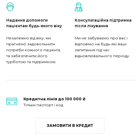
Надання допомоги
Консультаційна підтримка
пацієнтам будь-якого віку
після лікування
Незалежно від віку, ми
Ми не забуваємо про вас і
прагнемо задовольнити
відповімо на будь-які ваші
потреби кожного пацієнта,
запитання під час
та забезпечити його
відновлювального періоду.
турботою та підтримкою.
Кредитна лінія до 100 000 ₴
Тільки паспорт і код
ЗАМОВИТИ В КРЕДИТ