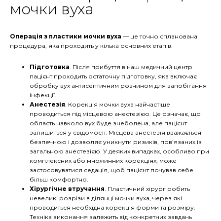
мочки вуха
Операція з пластики мочки вуха
— це точно спланована
процедура, яка проходить у кілька основних етапів.
Підготовка
. Після прибуття в наш медичний центр
пацієнт проходить остаточну підготовку, яка включає
обробку вух антисептичним розчином для запобігання
інфекції.
Анестезія
. Корекція мочки вуха найчастіше
проводиться під місцевою анестезією. Це означає, що
область навколо вух буде знеболена, але пацієнт
залишиться у свідомості. Місцева анестезія вважається
безпечною і дозволяє уникнути ризиків, пов’язаних із
загальною анестезією. У деяких випадках, особливо при
комплексних або множинних корекціях, може
застосовуватися седація, щоб пацієнт почував себе
більш комфортно.
Хірургічне втручання
. Пластичний хірург робить
невеликі розрізи в ділянці мочки вуха, через які
проводиться необхідна корекція форми та розміру.
Техніка виконання залежить від конкретних завдань