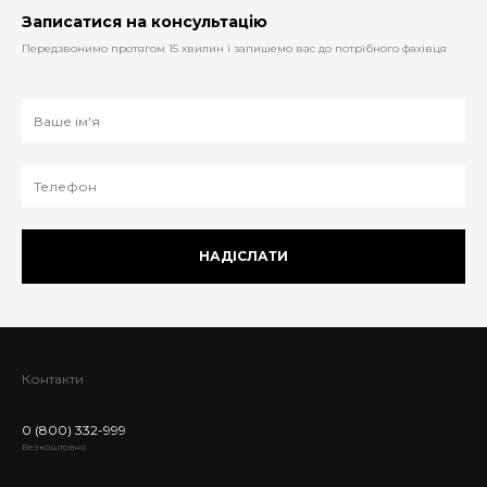
Записатися на консультацію
Передзвонимо протягом 15 хвилин і запишемо вас до потрібного фахівця
НАДІСЛАТИ
Контакти
0 (800) 332-999
Безкоштовно