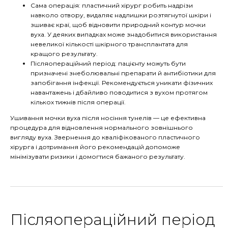
Сама операція: пластичний хірург робить надрізи
навколо отвору, видаляє надлишки розтягнутої шкіри і
зшиває краї, щоб відновити природний контур мочки
вуха. У деяких випадках може знадобитися використання
невеликої кількості шкірного трансплантата для
кращого результату.
Післяопераційний період: пацієнту можуть бути
призначені знеболювальні препарати й антибіотики для
запобігання інфекції. Рекомендується уникати фізичних
навантажень і дбайливо поводитися з вухом протягом
кількох тижнів після операції.
Ушивання мочки вуха після носіння тунелів
—
це ефективна
процедура для відновлення нормального зовнішнього
вигляду вуха. Звернення до кваліфікованого пластичного
хірурга і дотримання його рекомендацій допоможе
мінімізувати ризики і домогтися бажаного результату.
Післяопераційний період