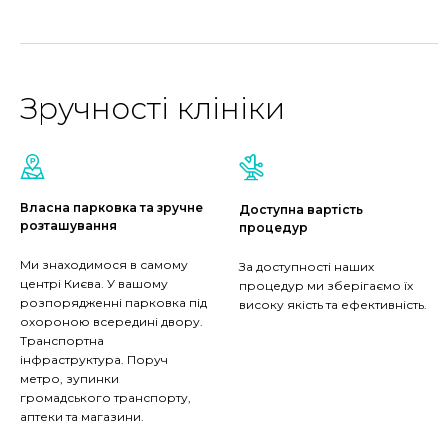
Зручності клініки
Власна парковка та зручне
Доступна вартість
розташування
процедур
Ми знаходимося в самому
За доступності наших
центрі Києва. У вашому
процедур ми зберігаємо їх
розпорядженні парковка під
високу якість та ефективність.
охороною всередині двору.
Транспортна
інфраструктура. Поруч
метро, зупинки
громадського транспорту,
аптеки та магазини.