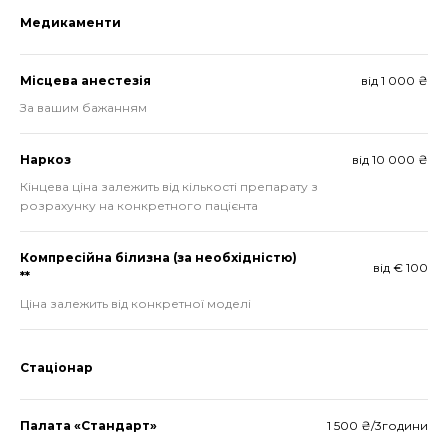
Медикаменти
Місцева анестезія
від 1 000 ₴
За вашим бажанням
Наркоз
від 10 000 ₴
Кінцева ціна залежить від кількості препарату з
розрахунку на конкретного пацієнта
Компресійна білизна (за необхідністю)
від € 100
**
Ціна залежить від конкретної моделі
Стаціонар
Палата «Стандарт»
1 500 ₴/3години