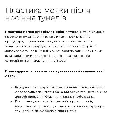
Пластика мочки після
носіння тунелів
Пластика мочки вуха після носіння тунелів
(також відома
як реконструкція мочки вуха) в Києві
—
це хірургічна
процедура, спрямована на відновлення нормального
зовнішнього вигляду вуха після розширення отворів за
допомогою тунелів. Тунелі можуть розтягувати шкіру мочки
вуха, залишаючи великі отвори, які не закриваються
самостійно після видалення прикрас.
Процедура пластики мочки вуха зазвичай включає такі
етапи:
Консультація з хірургом: лікар оцінить стан мочки вуха і
обговорить з пацієнтом бажаний результат. Це також час
для обговорення будь-яких питань і побоювань.
Підготовка до операції: операцію проводять під
місцевою анестезією, що означає, що пацієнт буде при
тямі, але не відчує болю в ділянці вуха.