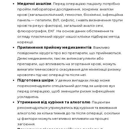
Медичні аналізи
. Перед операцією пацієнту потрібно
пройти лабораторні дослідження, зокрема: аналізи
крові (загальноклінічний, гемостаз, біохімічні, інфекційна
панель — гепатити, ВІЛ, сифіліс, і навіть визначення групи
крові та резус-фактора), загальний аналіз сечі,
флюорографія, ЕКГ. На основі даних обстеження та
огляду пластичний хірург нашої клініки підбирає метод
корекції.
Припинення прийому медикаментів
. Важливо
повідомити хірурга про всі препарати, що приймаються.
Деякі медикаменти, такі як антикоагулянти або
препарати, що впливають на згортання крові, можуть
вимагати тимчасового скасування для мінімізації ризику
кровотеч під час операції та після неї.
Підготовка шкіри
. У деяких випадках лікар може
порекомендувати спеціальний догляд за шкірою вух
перед операцією, щоб зменшити ризик інфекційних
ускладнень.
Утримання від куріння та алкоголю
. Пацієнтам
рекомендується утримуватись від куріння та вживання
алкоголю за кілька тижнів до та після операції, оскільки
ці фактори можуть негативно впливати на процес
загоєння.