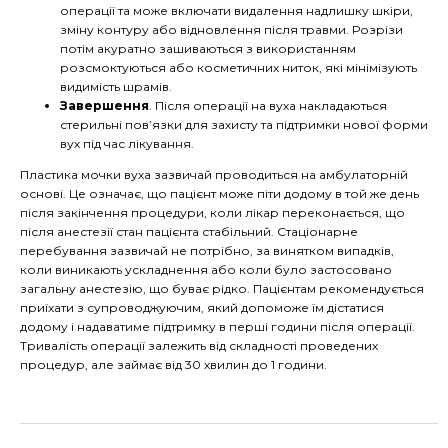
операції та може включати видалення надлишку шкіри,
зміну контуру або відновлення після травми. Розрізи
потім акуратно зашиваються з використанням
розсмоктуються або косметичних ниток, які мінімізують
видимість шрамів.
Завершення
. Після операції на вуха накладаються
стерильні пов’язки для захисту та підтримки нової форми
вух під час лікування.
Пластика мочки вуха зазвичай проводиться на амбулаторній
основі. Це означає, що пацієнт може піти додому в той же день
після закінчення процедури, коли лікар переконається, що
після анестезії стан пацієнта стабільний. Стаціонарне
перебування зазвичай не потрібно, за винятком випадків,
коли виникають ускладнення або коли було застосовано
загальну анестезію, що буває рідко. Пацієнтам рекомендується
приїхати з супроводжуючим, який допоможе їм дістатися
додому і надаватиме підтримку в перші години після операції.
Тривалість операції залежить від складності проведених
процедур, але займає від 30 хвилин до 1 години.