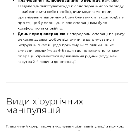
Планування післяопераційного періоду
. Важливо
заздалегідь підготуватись до післяопераційного періоду
— забезпечити себе необхідними медикаментами,
організувати підтримку з боку близьких, а також подбати
про те, щоб у перші дні після операції вам було
комфортно та спокійно.
День перед операцією
. Напередодні операції пацієнту
рекомендується добре відпочити та дотримуватися
інструкцій лікаря щодо прийому їжі та рідини. Чи не
вживати тверду їжу за 6-8 годин до призначеного часу
операції. Утримайтеся від вживання рідини (воду, чай,
каву) за 2-4 години до операції.
Види хірургічних
маніпуляцій
Пластичний хірург може виконувати різні маніпуляції з мочкою