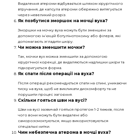
Видалення атероми відбувається шляхом хірургічного
втручання, де капсула атероми обережно витягується
через невеликий розріз.
Як позбутися зморшок на мочці вуха?
Зморшки на мочку вуха можуть бути зменшені за
допомогою ін’єкцій ботулінотоксину або філерів, які
допомагають згладити шкіру.
Чи можна зменшити мочки?
Так, мочки вух можна зменшити за допомогою
хірургічної корекції, де видаляються надлишки шкіри та
підкоригується форма.
Як спати після операції на вуха?
Після операції рекомендується спати на спині, уникаючи
тиску на вуха, щоб не викликати дискомфорту та не
порушити процес загоєння.
Скільки гояться шви на вусі?
Шви на вусі зазвичай гояться протягом 1-2 тижнів, після
чого вони можуть бути видалені або
саморозсмоктуються, якщо використовуються
спеціальні нитки.
Чим небезпечна атерома в мочці вуха?