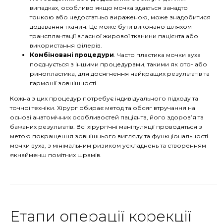
випадках, особливо якщо мочка здається занадто
тонкою або недостатньо вираженою, може знадобитися
додавання тканин. Це може бути виконано шляхом
трансплантації власної жирової тканини пацієнта або
використання філерів.
Комбіновані процедури
. Часто пластика мочки вуха
поєднується з іншими процедурами, такими як ото- або
ринопластика, для досягнення найкращих результатів та
гармонії зовнішності.
Кожна з цих процедур потребує індивідуального підходу та
точної техніки. Хірург обирає метод та обсяг втручання на
основі анатомічних особливостей пацієнта, його здоров’я та
бажаних результатів. Всі хірургічні маніпуляції проводяться з
метою покращення зовнішнього вигляду та функціональності
мочки вуха, з мінімальним ризиком ускладнень та створенням
якнайменш помітних шрамів.
Етапи операції корекції