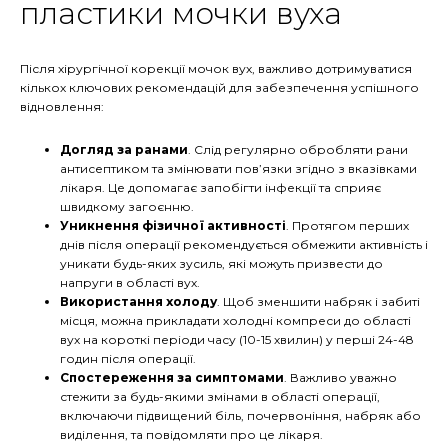
пластики мочки вуха
Після хірургічної корекції мочок вух, важливо дотримуватися
кількох ключових рекомендацій для забезпечення успішного
відновлення:
Догляд за ранами
. Слід регулярно обробляти рани
антисептиком та змінювати пов’язки згідно з вказівками
лікаря. Це допомагає запобігти інфекції та сприяє
швидкому загоєнню.
Уникнення фізичної активності
. Протягом перших
днів після операції рекомендується обмежити активність і
уникати будь-яких зусиль, які можуть призвести до
напруги в області вух.
Використання холоду
. Щоб зменшити набряк і забиті
місця, можна прикладати холодні компреси до області
вух на короткі періоди часу (10-15 хвилин) у перші 24-48
годин після операції.
Спостереження за симптомами
. Важливо уважно
стежити за будь-якими змінами в області операції,
включаючи підвищений біль, почервоніння, набряк або
виділення, та повідомляти про це лікаря.