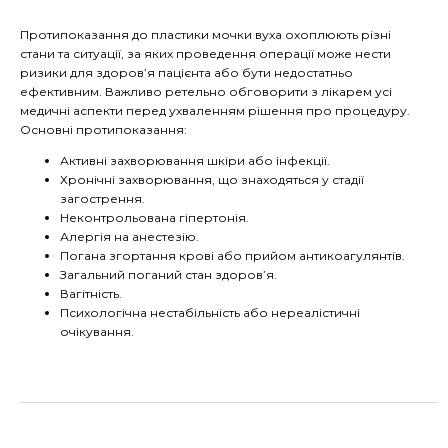
Протипоказання до пластики мочки вуха охоплюють різні
стани та ситуації, за яких проведення операції може нести
ризики для здоров’я пацієнта або бути недостатньо
ефективним. Важливо ретельно обговорити з лікарем усі
медичні аспекти перед ухваленням рішення про процедуру.
Основні протипоказання:
Активні захворювання шкіри або інфекції.
Хронічні захворювання, що знаходяться у стадії
загострення.
Неконтрольована гіпертонія.
Алергія на анестезію.
Погана згортання крові або прийом антикоагулянтів.
Загальний поганий стан здоров’я.
Вагітність.
Психологічна нестабільність або нереалістичні
очікування.