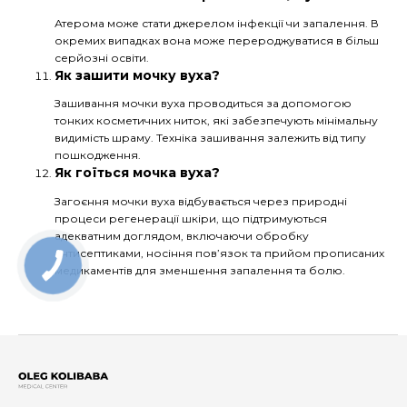
Атерома може стати джерелом інфекції чи запалення. В
окремих випадках вона може перероджуватися в більш
серйозні освіти.
Як зашити мочку вуха?
Зашивання мочки вуха проводиться за допомогою
тонких косметичних ниток, які забезпечують мінімальну
видимість шраму. Техніка зашивання залежить від типу
пошкодження.
Як гоїться мочка вуха?
Загоєння мочки вуха відбувається через природні
процеси регенерації шкіри, що підтримуються
адекватним доглядом, включаючи обробку
антисептиками, носіння пов’язок та прийом прописаних
медикаментів для зменшення запалення та болю.