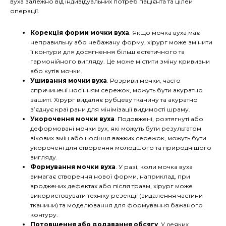
вуха залежно від індивідуальних потреб пацієнта та цілей
операції.
Корекція форми мочки вуха
. Якщо мочка вуха має
неправильну або небажану форму, хірург може змінити
її контури для досягнення більш естетичного та
гармонійного вигляду. Це може містити зміну кривизни
або кутів мочки.
Ушивання мочки вуха
. Розриви мочки, часто
спричинені носінням сережок, можуть бути акуратно
зашиті. Хірург видаляє рубцеву тканину та акуратно
з’єднує краї рани для мінімізації видимості шраму.
Укорочення мочки вуха
. Подовжені, розтягнуті або
деформовані мочки вух, які можуть бути результатом
вікових змін або носіння важких сережок, можуть бути
укорочені для створення молодшого та природнішого
вигляду.
Формування мочки вуха
. У разі, коли мочка вуха
вимагає створення нової форми, наприклад, при
вроджених дефектах або після травм, хірург може
використовувати техніку резекції (видалення частини
тканини) та моделювання для формування бажаного
контуру.
Потовщення або додавання обсягу
. У деяких