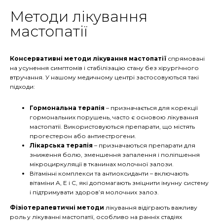
Методи лікування
мастопатії
Консервативні методи лікування мастопатії
спрямовані
на усунення симптомів і стабілізацію стану без хірургічного
втручання. У нашому медичному центрі застосовуються такі
підходи:
Гормональна терапія
– призначається для корекції
гормональних порушень, часто є основою лікування
мастопатії. Використовуються препарати, що містять
прогестерон або антиестрогени.
Лікарська терапія
– призначаються препарати для
зниження болю, зменшення запалення і поліпшення
мікроциркуляції в тканинах молочної залози.
Вітамінні комплекси та антиоксиданти – включають
вітаміни A, E і C, які допомагають зміцнити імунну систему
і підтримувати здоров’я молочних залоз.
Фізіотерапевтичні методи
лікування відіграють важливу
роль у лікуванні мастопатії, особливо на ранніх стадіях