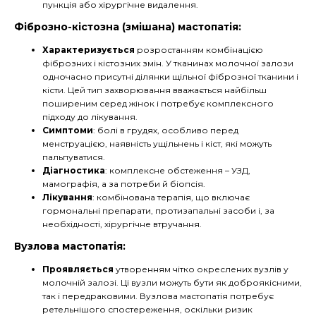
пункція або хірургічне видалення.
Фіброзно-кістозна (змішана) мастопатія:
Характеризується
розростанням комбінацією
фіброзних і кістозних змін. У тканинах молочної залози
одночасно присутні ділянки щільної фіброзної тканини і
кісти. Цей тип захворювання вважається найбільш
поширеним серед жінок і потребує комплексного
підходу до лікування.
Симптоми
: болі в грудях, особливо перед
менструацією, наявність ущільнень і кіст, які можуть
пальпуватися.
Діагностика
: комплексне обстеження – УЗД,
мамографія, а за потреби й біопсія.
Лікування
: комбінована терапія, що включає
гормональні препарати, протизапальні засоби і, за
необхідності, хірургічне втручання.
Вузлова мастопатія:
Проявляється
утворенням чітко окреслених вузлів у
молочній залозі. Ці вузли можуть бути як доброякісними,
так і передраковими. Вузлова мастопатія потребує
ретельнішого спостереження, оскільки ризик