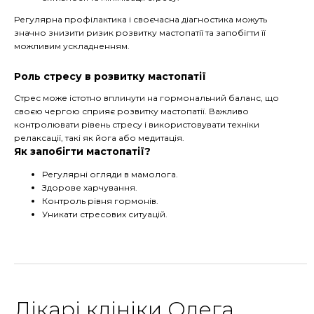
Регулярна профілактика і своєчасна діагностика можуть
значно знизити ризик розвитку мастопатії та запобігти її
можливим ускладненням.
Роль стресу в розвитку мастопатії
Стрес може істотно вплинути на гормональний баланс, що
своєю чергою сприяє розвитку мастопатії. Важливо
контролювати рівень стресу і використовувати техніки
релаксації, такі як йога або медитація.
Як запобігти мастопатії?
Регулярні огляди в мамолога.
Здорове харчування.
Контроль рівня гормонів.
Уникати стресових ситуацій.
Лікарі клініки Олега