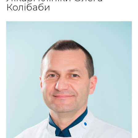
Колібаби