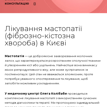
КОНСУЛЬТАЦІЮ
Лікування мастопатії
(фіброзно-кістозна
хвороба) в Києві
Мастопатія
— це доброякісне захворювання молочних
залоз, що характеризується розростанням сполучної тканини
й утворенням кіст або ущільнень. Найчастіше вона виникає у
жінок репродуктивного віку, але може зустрічатися і в
постменопаузі. Цей стан не вважається злоякісним, проте
потребує уважного спостереження та лікування, щоб
запобігти можливим ускладненням.
У медичному центрі Олега Колібаби
проводиться
комплексне лікування мастопатії з використанням сучасних
методів діагностики та терапії. Ми пропонуємо індивідуальний