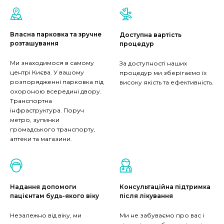
Власна парковка та зручне
Доступна вартість
розташування
процедур
Ми знаходимося в самому
За доступності наших
центрі Києва. У вашому
процедур ми зберігаємо їх
розпорядженні парковка під
високу якість та ефективність.
охороною всередині двору.
Транспортна
інфраструктура. Поруч
метро, зупинки
громадського транспорту,
аптеки та магазини.
Надання допомоги
Консультаційна підтримка
пацієнтам будь-якого віку
після лікування
Незалежно від віку, ми
Ми не забуваємо про вас і