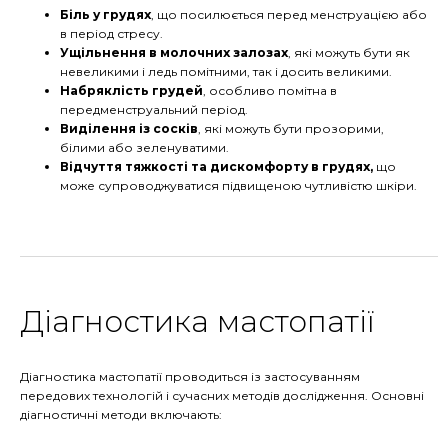
Біль у грудях
, що посилюється перед менструацією або
в період стресу.
Ущільнення в молочних залозах
, які можуть бути як
невеликими і ледь помітними, так і досить великими.
Набряклість грудей
, особливо помітна в
передменструальний період.
Виділення із сосків
, які можуть бути прозорими,
білими або зеленуватими.
Відчуття тяжкості та дискомфорту в грудях,
що
може супроводжуватися підвищеною чутливістю шкіри.
Діагностика мастопатії
Діагностика мастопатії проводиться із застосуванням
передових технологій і сучасних методів дослідження. Основні
діагностичні методи включають: