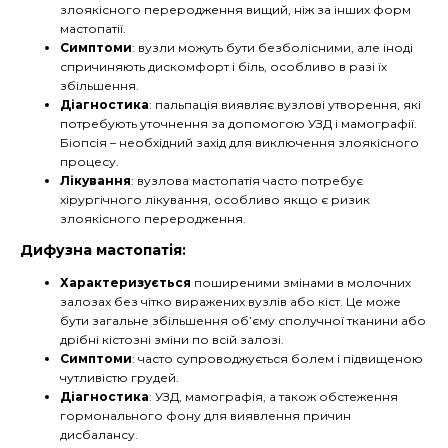
злоякісного переродження вищий, ніж за інших форм
мастопатії.
Симптоми
: вузли можуть бути безболісними, але іноді
спричиняють дискомфорт і біль, особливо в разі їх
збільшення.
Діагностика
: пальпація виявляє вузлові утворення, які
потребують уточнення за допомогою УЗД і мамографії.
Біопсія – необхідний захід для виключення злоякісного
процесу.
Лікування
: вузлова мастопатія часто потребує
хірургічного лікування, особливо якщо є ризик
злоякісного переродження.
Дифузна мастопатія:
Характеризується
поширеними змінами в молочних
залозах без чітко виражених вузлів або кіст. Це може
бути загальне збільшення об’єму сполучної тканини або
дрібні кістозні зміни по всій залозі.
Симптоми
: часто супроводжується болем і підвищеною
чутливістю грудей.
Діагностика
: УЗД, мамографія, а також обстеження
гормонального фону для виявлення причин
дисбалансу.