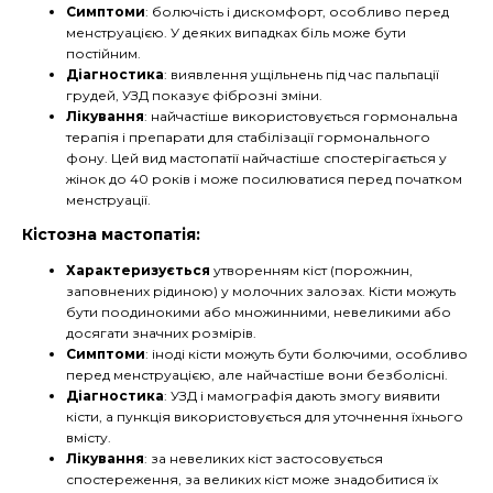
Симптоми
: болючість і дискомфорт, особливо перед
менструацією. У деяких випадках біль може бути
постійним.
Діагностика
: виявлення ущільнень під час пальпації
грудей, УЗД показує фіброзні зміни.
Лікування
: найчастіше використовується гормональна
терапія і препарати для стабілізації гормонального
фону. Цей вид мастопатії найчастіше спостерігається у
жінок до 40 років і може посилюватися перед початком
менструації.
Кістозна мастопатія:
Характеризується
утворенням кіст (порожнин,
заповнених рідиною) у молочних залозах. Кісти можуть
бути поодинокими або множинними, невеликими або
досягати значних розмірів.
Симптоми
: іноді кісти можуть бути болючими, особливо
перед менструацією, але найчастіше вони безболісні.
Діагностика
: УЗД і мамографія дають змогу виявити
кісти, а пункція використовується для уточнення їхнього
вмісту.
Лікування
: за невеликих кіст застосовується
спостереження, за великих кіст може знадобитися їх