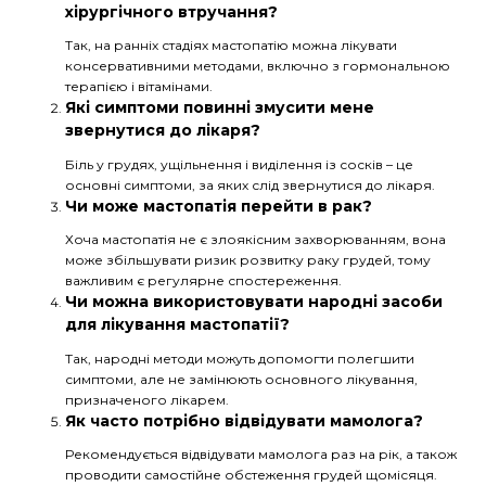
хірургічного втручання?
Так, на ранніх стадіях мастопатію можна лікувати
консервативними методами, включно з гормональною
терапією і вітамінами.
Які симптоми повинні змусити мене
звернутися до лікаря?
Біль у грудях, ущільнення і виділення із сосків – це
основні симптоми, за яких слід звернутися до лікаря.
Чи може мастопатія перейти в рак?
Хоча мастопатія не є злоякісним захворюванням, вона
може збільшувати ризик розвитку раку грудей, тому
важливим є регулярне спостереження.
Чи можна використовувати народні засоби
для лікування мастопатії?
Так, народні методи можуть допомогти полегшити
симптоми, але не замінюють основного лікування,
призначеного лікарем.
Як часто потрібно відвідувати мамолога?
Рекомендується відвідувати мамолога раз на рік, а також
проводити самостійне обстеження грудей щомісяця.