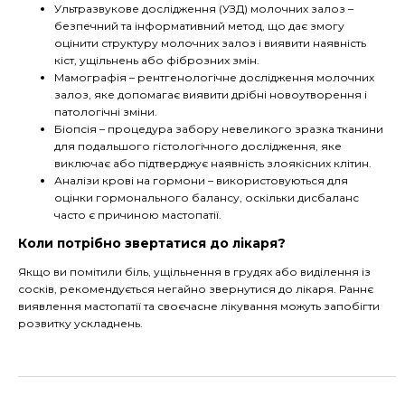
Ультразвукове дослідження (УЗД) молочних залоз –
безпечний та інформативний метод, що дає змогу
оцінити структуру молочних залоз і виявити наявність
кіст, ущільнень або фіброзних змін.
Мамографія – рентгенологічне дослідження молочних
залоз, яке допомагає виявити дрібні новоутворення і
патологічні зміни.
Біопсія – процедура забору невеликого зразка тканини
для подальшого гістологічного дослідження, яке
виключає або підтверджує наявність злоякісних клітин.
Аналізи крові на гормони – використовуються для
оцінки гормонального балансу, оскільки дисбаланс
часто є причиною мастопатії.
Коли потрібно звертатися до лікаря?
Якщо ви помітили біль, ущільнення в грудях або виділення із
сосків, рекомендується негайно звернутися до лікаря. Раннє
виявлення мастопатії та своєчасне лікування можуть запобігти
розвитку ускладнень.