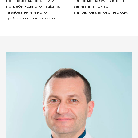
прагнемо задовольнити
відповімо на будь-які ваші
потреби кожного пацієнта,
запитання під час
та забезпечити його
відновлювального періоду.
турботою та підтримкою.