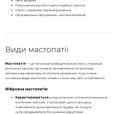
Часті аборти.
Порушення в роботі щитоподібної залози.
Стрес і нервове перенапруження.
Неправильне харчування і нестача вітамінів.
Види мастопатії
Мастопатія
— це загальна назва для різних змін у тканинах
молочної залози, які можуть проявлятися по-різному,
залежно від характеру та ступеня ураження. Існує кілька
основних видів мастопатії, кожен з яких має свої особливості.
Фіброзна мастопатія:
Характеризується
розростанням сполучної тканини в
молочних залозах. У результаті цього процесу
з’являються щільні ділянки в грудях, які можуть
супроводжуватися больовими відчуттями.