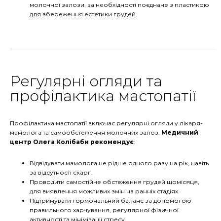
молочної залози, за необхідності поєднане з пластикою
для збереження естетики грудей.
Регулярні огляди та
профілактика мастопатії
Профілактика мастопатії включає регулярні огляди у лікаря-
мамолога та самообстеження молочних залоз.
Медичний
центр Олега Колібаби рекомендує
:
Відвідувати мамолога не рідше одного разу на рік, навіть
за відсутності скарг.
Проводити самостійне обстеження грудей щомісяця,
для виявлення можливих змін на ранніх стадіях.
Підтримувати гормональний баланс за допомогою
правильного харчування, регулярної фізичної
активності та мінімізації стресу.