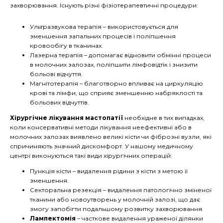
захворювання. Існують різні фізіотерапевтичні процедури:
Ультразвукова терапія – використовується для
зменшення запальних процесів і поліпшення
кровообігу в тканинах.
Лазерна терапія – допомагає відновити обмінні процеси
в молочних залозах, поліпшити лімфовідтік і знизити
больові відчуття.
Магнітотерапія – благотворно впливає на циркуляцію
крові та лімфи, що сприяє зменшенню набряклості та
больових відчуттів.
Хірургічне лікування мастопатії
необхідне в тих випадках,
коли консервативні методи лікування неефективні або в
молочних залозах виявлено великі кісти чи фіброзні вузли, які
спричиняють значний дискомфорт. У нашому медичному
центрі виконуються такі види хірургічних операцій:
Пункція кісти – видалення рідини з кісти з метою її
зменшення.
Секторальна резекція – видалення патологічно зміненої
тканини або новоутворень у молочній залозі, що дає
змогу запобігти подальшому розвитку захворювання.
Лампектомія
– часткове видалення ураженої ділянки