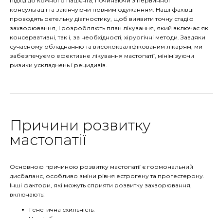
підхід до кожного пацієнта, починаючи з первинної
консультації та закінчуючи повним одужанням. Наші фахівці
проводять ретельну діагностику, щоб виявити точну стадію
захворювання, і розробляють план лікування, який включає як
консервативні, так і, за необхідності, хірургічні методи. Завдяки
сучасному обладнанню та висококваліфікованим лікарям, ми
забезпечуємо ефективне лікування мастопатії, мінімізуючи
ризики ускладнень і рецидивів.
Причини розвитку
мастопатії
Основною причиною розвитку мастопатії є гормональний
дисбаланс, особливо зміни рівня естрогену та прогестерону.
Інші фактори, які можуть сприяти розвитку захворювання,
включають:
Генетична схильність.