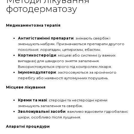
фотодерматозу
Медикаментозна терапія
Антигістамінні препарати
: знімають свербіж і
зменшують набряк. Призначаються препарати другого
покоління: лоратадин, цетиризин, ебастин.
Кортикостероїди
: місцеві або системні (у важких
випадках) для швидкого зняття запалення.
Використовуються строго під контролем лікаря.
Імуномодулятори
: застосовуються за хронічного
перебігу або наявності аутоімунних порушень.
Місцеве лікування
Креми та мазі
: стероїдні та нестероїдні креми
зменшують запалення та свербіж.
Зволожувальні засоби
: важливо відновити гідробаланс
шкіри, особливо після лущення.
Апаратні процедури