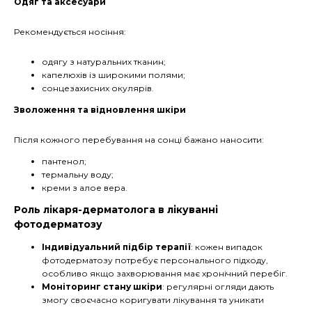
Одяг та аксесуари
Рекомендується носіння:
одягу з натуральних тканин;
капелюхів із широкими полями;
сонцезахисних окулярів.
Зволоження та відновлення шкіри
Після кожного перебування на сонці бажано наносити:
пантенол;
термальну воду;
креми з алое вера.
Роль лікаря-дерматолога в лікуванні
фотодерматозу
Індивідуальний підбір терапії
: кожен випадок
фотодерматозу потребує персонального підходу,
особливо якщо захворювання має хронічний перебіг.
Моніторинг стану шкіри
: регулярні огляди дають
змогу своєчасно коригувати лікування та уникати