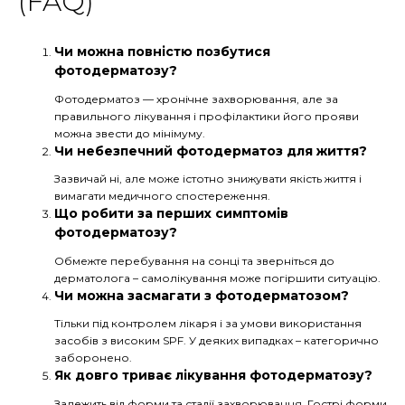
(FAQ)
Чи можна повністю позбутися
фотодерматозу?
Фотодерматоз — хронічне захворювання, але за
правильного лікування і профілактики його прояви
можна звести до мінімуму.
Чи небезпечний фотодерматоз для життя?
Зазвичай ні, але може істотно знижувати якість життя і
вимагати медичного спостереження.
Що робити за перших симптомів
фотодерматозу?
Обмежте перебування на сонці та зверніться до
дерматолога – самолікування може погіршити ситуацію.
Чи можна засмагати з фотодерматозом?
Тільки під контролем лікаря і за умови використання
засобів з високим SPF. У деяких випадках – категорично
заборонено.
Як довго триває лікування фотодерматозу?
Залежить від форми та стадії захворювання. Гострі форми