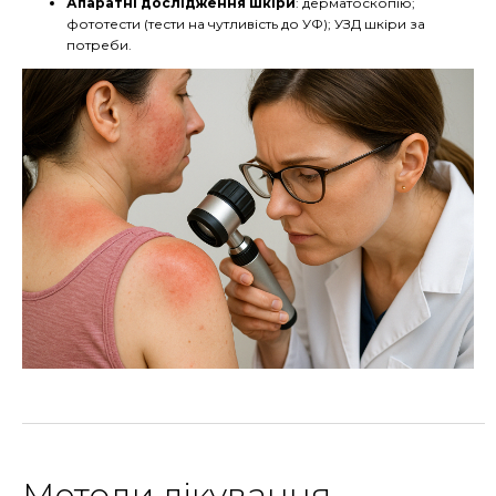
Апаратні дослідження шкіри
: дерматоскопію;
фототести (тести на чутливість до УФ); УЗД шкіри за
потреби.
Методи лікування