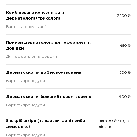
Комбінована консультація
2 100 ₴
дерматолога+трихолога
Вартість консультації
Прийом дерматолога для оформлення
450 ₴
довідки
Для оформлення довідки
Дерматоскопія до 5 новоутворень
600 ₴
Вартість процедури
Дерматоскопія більше 5 новоутворень
900 ₴
Вартість процедури
Зішкріб шкіри (на паразитарні гриби,
від 400 ₴ / одна
демодекс)
ділянка
Вартість процедури