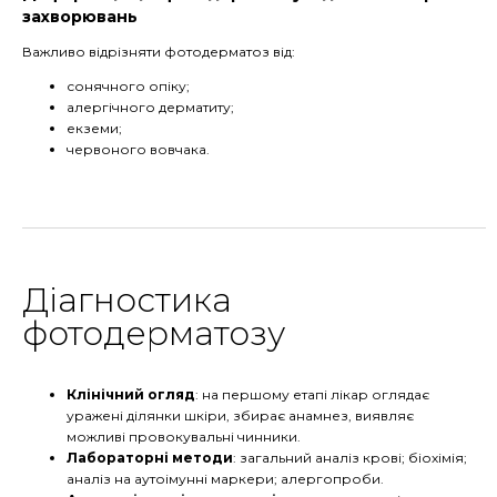
захворювань
Важливо відрізняти фотодерматоз від:
сонячного опіку;
алергічного дерматиту;
екземи;
червоного вовчака.
Діагностика
фотодерматозу
Клінічний огляд
: на першому етапі лікар оглядає
уражені ділянки шкіри, збирає анамнез, виявляє
можливі провокувальні чинники.
Лабораторні методи
: загальний аналіз крові; біохімія;
аналіз на аутоімунні маркери; алергопроби.