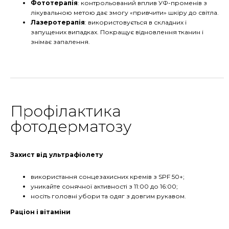
Фототерапія
: контрольований вплив УФ-променів з
лікувальною метою дає змогу «привчити» шкіру до світла.
Лазеротерапія
: використовується в складних і
запущених випадках. Покращує відновлення тканин і
знімає запалення.
Профілактика
фотодерматозу
Захист від ультрафіолету
використання сонцезахисних кремів з SPF 50+;
уникайте сонячної активності з 11:00 до 16:00;
носіть головні убори та одяг з довгим рукавом.
Раціон і вітаміни