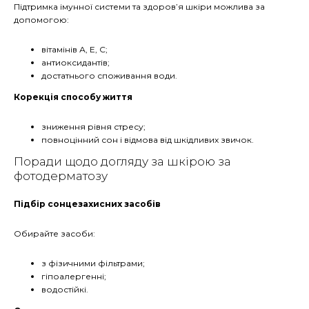
Підтримка імунної системи та здоров’я шкіри можлива за
допомогою:
вітамінів А, Е, С;
антиоксидантів;
достатнього споживання води.
Корекція способу життя
зниження рівня стресу;
повноцінний сон і відмова від шкідливих звичок.
Поради щодо догляду за шкірою за
фотодерматозу
Підбір сонцезахисних засобів
Обирайте засоби:
з фізичними фільтрами;
гіпоалергенні;
водостійкі.