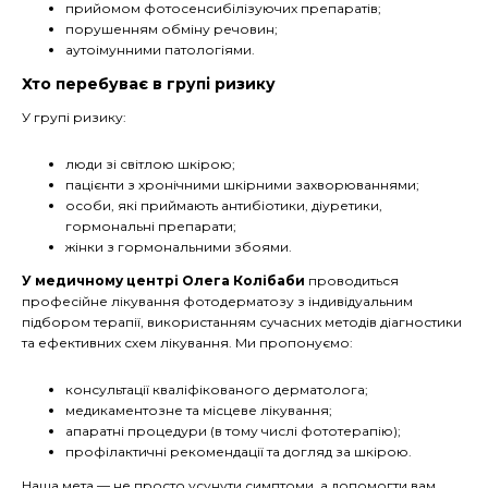
прийомом фотосенсибілізуючих препаратів;
порушенням обміну речовин;
аутоімунними патологіями.
Хто перебуває в групі ризику
У групі ризику:
люди зі світлою шкірою;
пацієнти з хронічними шкірними захворюваннями;
особи, які приймають антибіотики, діуретики,
гормональні препарати;
жінки з гормональними збоями.
У медичному центрі Олега Колібаби
проводиться
професійне лікування фотодерматозу з індивідуальним
підбором терапії, використанням сучасних методів діагностики
та ефективних схем лікування. Ми пропонуємо:
консультації кваліфікованого дерматолога;
медикаментозне та місцеве лікування;
апаратні процедури (в тому числі фототерапію);
профілактичні рекомендації та догляд за шкірою.
Наша мета — не просто усунути симптоми, а допомогти вам