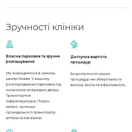
Зручності клініки
Власна парковка та зручне
Доступна вартість
розташування
процедур
Ми знаходимося в самому
За доступності наших
центрі Києва. У вашому
процедур ми зберігаємо їх
розпорядженні парковка під
високу якість та ефективність.
охороною всередині двору.
Транспортна
інфраструктура. Поруч
метро, зупинки
громадського транспорту,
аптеки та магазини.