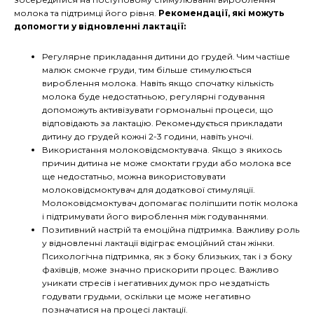
молока та підтримці його рівня.
Рекомендації, які можуть
допомогти у відновленні лактації:
Регулярне прикладання дитини до грудей. Чим частіше
малюк смокче груди, тим більше стимулюється
вироблення молока. Навіть якщо спочатку кількість
молока буде недостатньою, регулярні годування
допоможуть активізувати гормональні процеси, що
відповідають за лактацію. Рекомендується прикладати
дитину до грудей кожні 2-3 години, навіть уночі.
Використання молоковідсмоктувача. Якщо з якихось
причин дитина не може смоктати груди або молока все
ще недостатньо, можна використовувати
молоковідсмоктувач для додаткової стимуляції.
Молоковідсмоктувач допомагає поліпшити потік молока
і підтримувати його вироблення між годуваннями.
Позитивний настрій та емоційна підтримка. Важливу роль
у відновленні лактації відіграє емоційний стан жінки.
Психологічна підтримка, як з боку близьких, так і з боку
фахівців, може значно прискорити процес. Важливо
уникати стресів і негативних думок про нездатність
годувати грудьми, оскільки це може негативно
позначатися на процесі лактації.