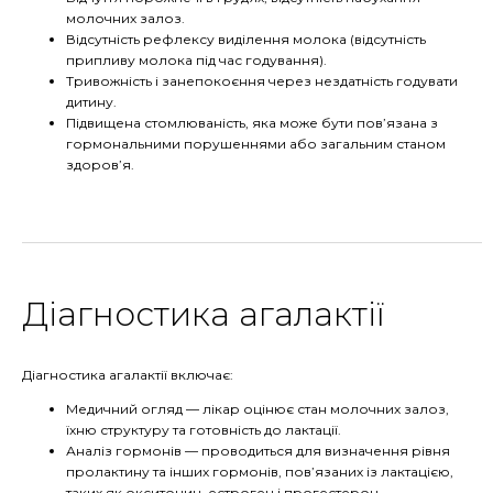
молочних залоз.
Відсутність рефлексу виділення молока (відсутність
припливу молока під час годування).
Тривожність і занепокоєння через нездатність годувати
дитину.
Підвищена стомлюваність, яка може бути пов’язана з
гормональними порушеннями або загальним станом
здоров’я.
Діагностика агалактії
Діагностика агалактії включає:
Медичний огляд — лікар оцінює стан молочних залоз,
їхню структуру та готовність до лактації.
Аналіз гормонів — проводиться для визначення рівня
пролактину та інших гормонів, пов’язаних із лактацією,
таких як окситоцин, естроген і прогестерон.