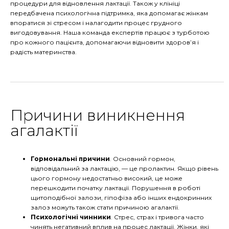
процедури для відновлення лактації. Також у клініці
передбачена психологічна підтримка, яка допомагає жінкам
впоратися зі стресом і налагодити процес грудного
вигодовування. Наша команда експертів працює з турботою
про кожного пацієнта, допомагаючи відновити здоров’я і
радість материнства.
Причини виникнення
агалактії
Гормональні причини
. Основний гормон,
відповідальний за лактацію, — це пролактин. Якщо рівень
цього гормону недостатньо високий, це може
перешкодити початку лактації. Порушення в роботі
щитоподібної залози, гіпофіза або інших ендокринних
залоз можуть також стати причиною агалактії.
Психологічні чинники
. Стрес, страх і тривога часто
чинять негативний вплив на процес лактації. Жінки, які