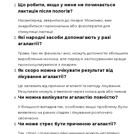
Що робити, якщо у мене не починається
лактація після пологів?
Насамперед, зверніться до лікаря. Можливо, вам
знадобиться гормональна або фізіотерапія для
стимуляції лактації.
Які народні засоби допомагають у разі
агалактії?
Трави, такі як фенхель і аніс, можуть допомогти збільшити
вироблення молока, але перед їх застосуванням краще
проконсультуватися з лікарем.
Як скоро можна очікувати результат від
лікування агалактії?
Це залежить від причини агалактії та методу лікування.
Результати можуть з’явитися через кілька днів або тижнів.
Чи можна вилікувати агалактію повністю?
У більшості випадків так, особливо якщо проблему було
виявлено на ранніх стадіях і лікування розпочато
своєчасно.
Чи може стрес бути причиною агалактії?
Так, стрес і психоемоційні чинники можуть негативно