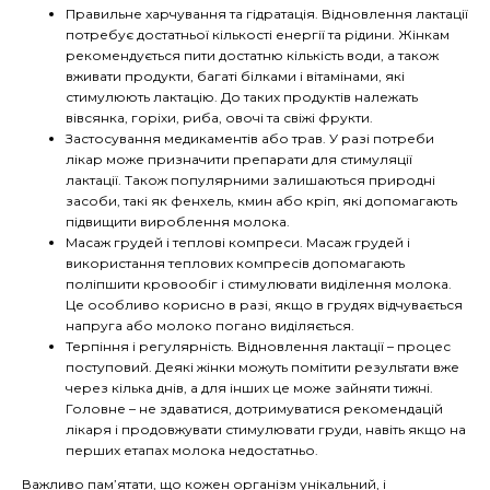
Правильне харчування та гідратація. Відновлення лактації
потребує достатньої кількості енергії та рідини. Жінкам
рекомендується пити достатню кількість води, а також
вживати продукти, багаті білками і вітамінами, які
стимулюють лактацію. До таких продуктів належать
вівсянка, горіхи, риба, овочі та свіжі фрукти.
Застосування медикаментів або трав. У разі потреби
лікар може призначити препарати для стимуляції
лактації. Також популярними залишаються природні
засоби, такі як фенхель, кмин або кріп, які допомагають
підвищити вироблення молока.
Масаж грудей і теплові компреси. Масаж грудей і
використання теплових компресів допомагають
поліпшити кровообіг і стимулювати виділення молока.
Це особливо корисно в разі, якщо в грудях відчувається
напруга або молоко погано виділяється.
Терпіння і регулярність. Відновлення лактації – процес
поступовий. Деякі жінки можуть помітити результати вже
через кілька днів, а для інших це може зайняти тижні.
Головне – не здаватися, дотримуватися рекомендацій
лікаря і продовжувати стимулювати груди, навіть якщо на
перших етапах молока недостатньо.
Важливо пам’ятати, що кожен організм унікальний, і