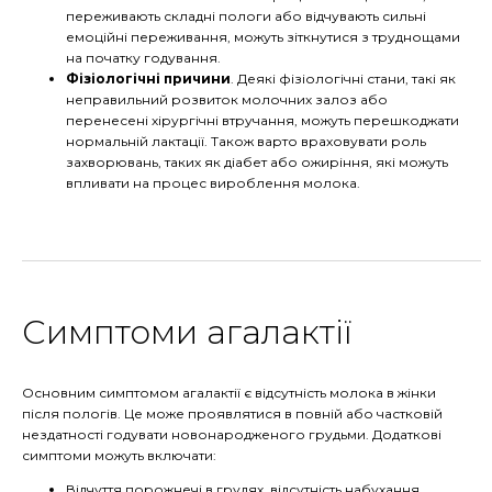
переживають складні пологи або відчувають сильні
емоційні переживання, можуть зіткнутися з труднощами
на початку годування.
Фізіологічні причини
. Деякі фізіологічні стани, такі як
неправильний розвиток молочних залоз або
перенесені хірургічні втручання, можуть перешкоджати
нормальній лактації. Також варто враховувати роль
захворювань, таких як діабет або ожиріння, які можуть
впливати на процес вироблення молока.
Симптоми агалактії
Основним симптомом агалактії є відсутність молока в жінки
після пологів. Це може проявлятися в повній або частковій
нездатності годувати новонародженого грудьми. Додаткові
симптоми можуть включати:
Відчуття порожнечі в грудях, відсутність набухання