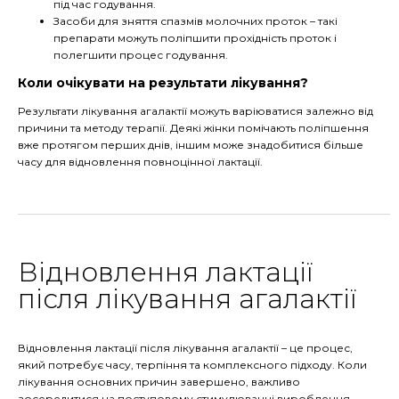
під час годування.
Засоби для зняття спазмів молочних проток – такі
препарати можуть поліпшити прохідність проток і
полегшити процес годування.
Коли очікувати на результати лікування?
Результати лікування агалактії можуть варіюватися залежно від
причини та методу терапії. Деякі жінки помічають поліпшення
вже протягом перших днів, іншим може знадобитися більше
часу для відновлення повноцінної лактації.
Відновлення лактації
після лікування агалактії
Відновлення лактації після лікування агалактії – це процес,
який потребує часу, терпіння та комплексного підходу. Коли
лікування основних причин завершено, важливо
зосередитися на поступовому стимулюванні вироблення