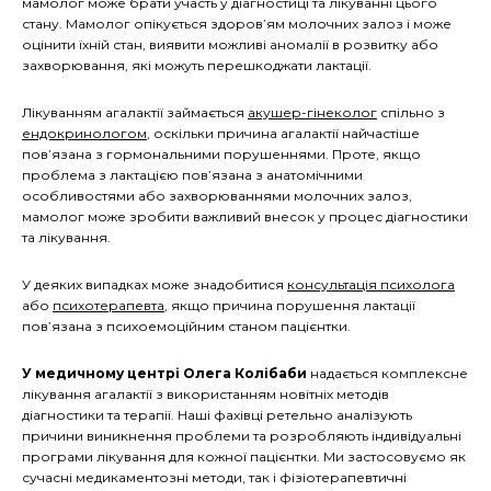
мамолог може брати участь у діагностиці та лікуванні цього
стану. Мамолог опікується здоров’ям молочних залоз і може
оцінити їхній стан, виявити можливі аномалії в розвитку або
захворювання, які можуть перешкоджати лактації.
Лікуванням агалактії займається
акушер-гінеколог
спільно з
ендокринологом
, оскільки причина агалактії найчастіше
пов’язана з гормональними порушеннями. Проте, якщо
проблема з лактацією пов’язана з анатомічними
особливостями або захворюваннями молочних залоз,
мамолог може зробити важливий внесок у процес діагностики
та лікування.
У деяких випадках може знадобитися
консультація психолога
або
психотерапевта
, якщо причина порушення лактації
пов’язана з психоемоційним станом пацієнтки.
У медичному центрі Олега Колібаби
надається комплексне
лікування агалактії з використанням новітніх методів
діагностики та терапії. Наші фахівці ретельно аналізують
причини виникнення проблеми та розробляють індивідуальні
програми лікування для кожної пацієнтки. Ми застосовуємо як
сучасні медикаментозні методи, так і фізіотерапевтичні