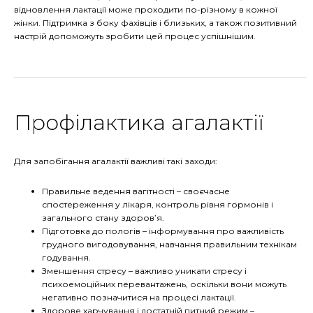
відновлення лактації може проходити по-різному в кожної
жінки. Підтримка з боку фахівців і близьких, а також позитивний
настрій допоможуть зробити цей процес успішнішим.
Профілактика агалактії
Для запобігання агалактії важливі такі заходи:
Правильне ведення вагітності – своєчасне
спостереження у лікаря, контроль рівня гормонів і
загального стану здоров’я.
Підготовка до пологів – інформування про важливість
грудного вигодовування, навчання правильним технікам
годування.
Зменшення стресу – важливо уникати стресу і
психоемоційних перевантажень, оскільки вони можуть
негативно позначитися на процесі лактації.
Здорове харчування і достатній питний режим –