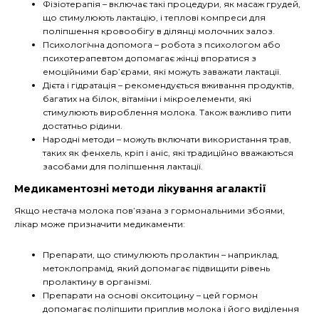
Фізіотерапія – включає такі процедури, як масаж грудей,
що стимулюють лактацію, і теплові компреси для
поліпшення кровообігу в ділянці молочних залоз.
Психологічна допомога – робота з психологом або
психотерапевтом допомагає жінці впоратися з
емоційними бар’єрами, які можуть заважати лактації.
Дієта і гідратація – рекомендується вживання продуктів,
багатих на білок, вітаміни і мікроелементи, які
стимулюють вироблення молока. Також важливо пити
достатньо рідини.
Народні методи – можуть включати використання трав,
таких як фенхель, кріп і аніс, які традиційно вважаються
засобами для поліпшення лактації.
Медикаментозні методи лікування агалактії
Якщо нестача молока пов’язана з гормональними збоями,
лікар може призначити медикаменти:
Препарати, що стимулюють пролактин – наприклад,
метоклопрамід, який допомагає підвищити рівень
пролактину в організмі.
Препарати на основі окситоцину – цей гормон
допомагає поліпшити приплив молока і його виділення