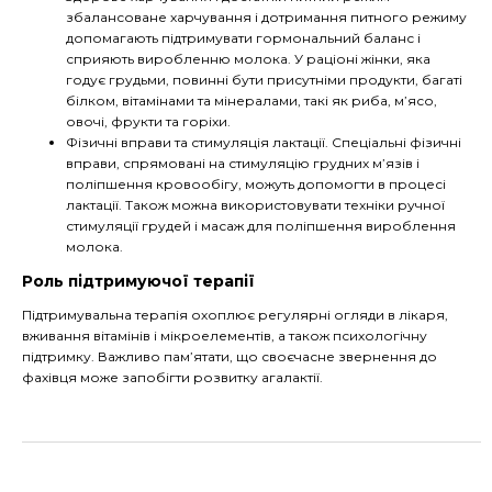
збалансоване харчування і дотримання питного режиму
допомагають підтримувати гормональний баланс і
сприяють виробленню молока. У раціоні жінки, яка
годує грудьми, повинні бути присутніми продукти, багаті
білком, вітамінами та мінералами, такі як риба, м’ясо,
овочі, фрукти та горіхи.
Фізичні вправи та стимуляція лактації. Спеціальні фізичні
вправи, спрямовані на стимуляцію грудних м’язів і
поліпшення кровообігу, можуть допомогти в процесі
лактації. Також можна використовувати техніки ручної
стимуляції грудей і масаж для поліпшення вироблення
молока.
Роль підтримуючої терапії
Підтримувальна терапія охоплює регулярні огляди в лікаря,
вживання вітамінів і мікроелементів, а також психологічну
підтримку. Важливо пам’ятати, що своєчасне звернення до
фахівця може запобігти розвитку агалактії.