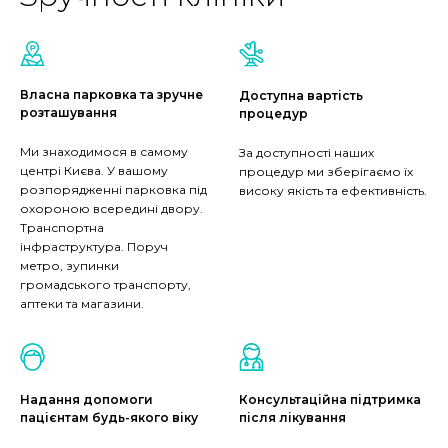
Власна парковка та зручне
Доступна вартість
розташування
процедур
Ми знаходимося в самому
За доступності наших
центрі Києва. У вашому
процедур ми зберігаємо їх
розпорядженні парковка під
високу якість та ефективність.
охороною всередині двору.
Транспортна
інфраструктура. Поруч
метро, зупинки
громадського транспорту,
аптеки та магазини.
Надання допомоги
Консультаційна підтримка
пацієнтам будь-якого віку
після лікування