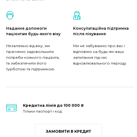
Надання допомоги
Консультаційна підтримка
пацієнтам будь-якого віку
після лікування
Незалежно від віку, ми
Ми не забуваємо про вас і
прагнемо задовольнити
відповімо на будь-які ваші
потреби кожного пацієнта,
запитання під час
та забезпечити його
відновлювального періоду.
турботою та підтримкою.
Кредитна лінія до 100 000 ₴
Тільки паспорт і код
ЗАМОВИТИ В КРЕДИТ