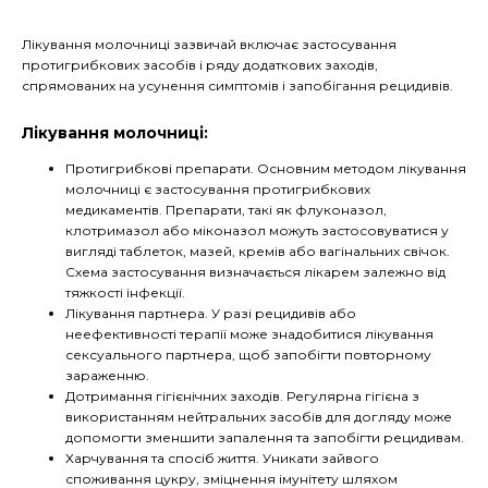
Лікування молочниці зазвичай включає застосування
протигрибкових засобів і ряду додаткових заходів,
спрямованих на усунення симптомів і запобігання рецидивів.
Лікування молочниці:
Протигрибкові препарати. Основним методом лікування
молочниці є застосування протигрибкових
медикаментів. Препарати, такі як флуконазол,
клотримазол або міконазол можуть застосовуватися у
вигляді таблеток, мазей, кремів або вагінальних свічок.
Схема застосування визначається лікарем залежно від
тяжкості інфекції.
Лікування партнера. У разі рецидивів або
неефективності терапії може знадобитися лікування
сексуального партнера, щоб запобігти повторному
зараженню.
Дотримання гігієнічних заходів. Регулярна гігієна з
використанням нейтральних засобів для догляду може
допомогти зменшити запалення та запобігти рецидивам.
Харчування та спосіб життя. Уникати зайвого
споживання цукру, зміцнення імунітету шляхом