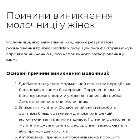
Причини виникнення
молочниці у жінок
Молочниця, або вагінальний кандидоз є результатом
розмноження грибка Candida у піхву. Декілька факторів можуть
сприяти виникненню цього неприємного захворювання у
жінок.
Основні причини виникнення молочниці:
Дисбактеріоз у піхві. Нормальний стан піхви передбачає
баланс між різними бактеріями. Порушення цього
балансу може створити умови для активації грибка
Candida, спричиняючи молочницю.
Зниження імунітету. Ослаблений імунітет робить
організм більш уразливим для різних інфекцій,
включаючи вагінальний кандидоз. Причини ослаблення
імунітету можуть містити стрес, хронічні захворювання
або прийом деяких ліків.
Антибіотики. Прийом антибіотиків може порушити