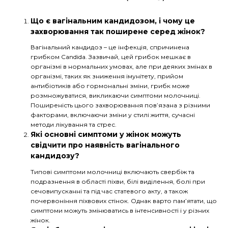
Що є вагінальним кандидозом, і чому це
захворювання так поширене серед жінок?
Вагінальний кандидоз – це інфекція, спричинена
грибком Candida. Зазвичай, цей грибок мешкає в
організмі в нормальних умовах, але при деяких змінах в
організмі, таких як зниження імунітету, прийом
антибіотиків або гормональні зміни, грибк може
розмножуватися, викликаючи симптоми молочниці.
Поширеність цього захворювання пов’язана з різними
факторами, включаючи зміни у стилі життя, сучасні
методи лікування та стрес.
Які основні симптоми у жінок можуть
свідчити про наявність вагінального
кандидозу?
Типові симптоми молочниці включають свербіж та
подразнення в області піхви, білі виділення, болі при
сечовипусканні та під час статевого акту, а також
почервоніння піхвових стінок. Однак варто пам’ятати, що
симптоми можуть змінюватись в інтенсивності і у різних
жінок.