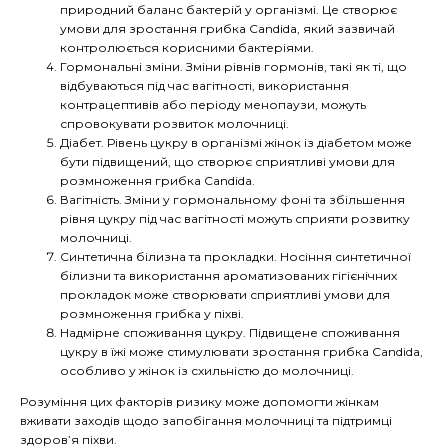
природний баланс бактерій у організмі. Це створює
умови для зростання грибка Candida, який зазвичай
контролюється корисними бактеріями.
Гормональні зміни. Зміни рівнів гормонів, такі як ті, що
відбуваються під час вагітності, використання
контрацептивів або періоду менопаузи, можуть
спровокувати розвиток молочниці.
Діабет. Рівень цукру в організмі жінок із діабетом може
бути підвищений, що створює сприятливі умови для
розмноження грибка Candida.
Вагітність. Зміни у гормональному фоні та збільшення
рівня цукру під час вагітності можуть сприяти розвитку
молочниці.
Синтетична білизна та прокладки. Носіння синтетичної
білизни та використання ароматизованих гігієнічних
прокладок може створювати сприятливі умови для
розмноження грибка у піхві.
Надмірне споживання цукру. Підвищене споживання
цукру в їжі може стимулювати зростання грибка Candida,
особливо у жінок із схильністю до молочниці.
Розуміння цих факторів ризику може допомогти жінкам
вживати заходів щодо запобігання молочниці та підтримці
здоров’я піхви.