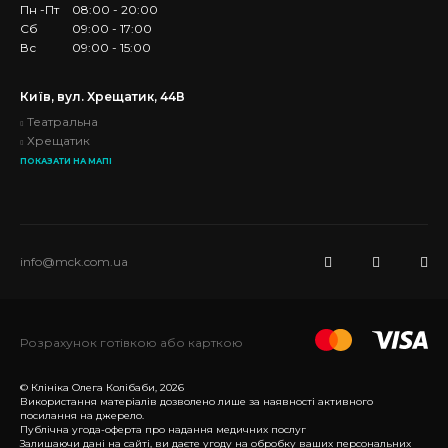
Пн -Пт
08:00 - 20:00
Сб
09:00 - 17:00
Вс
09:00 - 15:00
Київ, вул. Хрещатик, 44В
Театральна
Хрещатик
ПОКАЗАТИ НА МАПІ
info@mck.com.ua
Розрахунок готівкою або карткою
© Клініка Олега Колібаби, 2026
Використання матеріалів дозволено лише за наявності активного
посилання на джерело.
Публічна угода-оферта про надання медичних послуг
Залишаючи дані на сайті, ви даєте угоду на обробку ваших персональних