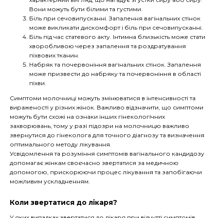
Вони можуть бути білими та густими.
Біль при сечовипусканні. Запалення вагінальних стінок
може викликати дискомфорт і біль при сечовипусканні.
Біль під час статевого акту. Інтимна близькість може стати
хворобливою через запалення та роздратування
піхвових тканин.
Набряк та почервоніння вагінальних стінок. Запалення
може призвести до набряку та почервоніння в області
піхви.
Симптоми молочниці можуть змінюватися в інтенсивності та
вираженості у різних жінок. Важливо відзначити, що симптоми
можуть бути схожі на ознаки інших гінекологічних
захворювань, тому у разі підозри на молочницю важливо
звернутися до гінеколога для точного діагнозу та визначення
оптимального методу лікування.
Усвідомлення та розуміння симптомів вагінального кандидозу
допомагає жінкам своєчасно звертатися за медичною
допомогою, прискорюючи процес лікування та запобігаючи
можливим ускладненням.
Коли звертатися до лікаря?
У яких випадках звертатися до лікаря при відчутті симптомів