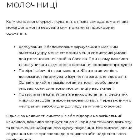
молочниці
Крім основного курсу лікування, є низка самодопомоги, яка
може допомогти керувати симптомами та прискорити
одужання:
Харчування. Збалансоване харчування з низьким
вмістом цукру може створити менш сприятливі умови
для розмноження грибка Candida. При цьому важливо
також уникати надмірного вживання солодких продуктів.
Помірні фізичні навантаження. Фізична активність
допомагає підтримувати імунітет та загальне здоров’я.
Однак уникайте надмірної активності, особливо в
умовах, коли симптоми молочниці у вас активні.
Правильна гігієна. Уникайте використання агресивних
миючих засобів та ароматизованих мил. Переважними є
нейтральні засоби для догляду за інтимною зоною.
Однак, за наявності симптомів або підозри на вагінальний
кандидоз, важливо звернутися до лікаря для точного діагнозу
та визначення найкращого курсу лікування. Неконтрольоване
лікування може призвести до рецидивів або недостатнього
поліпшення.