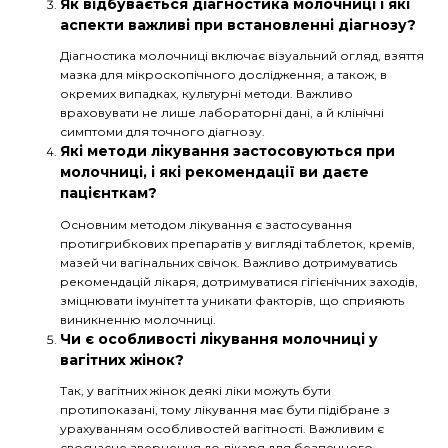
Як відбувається діагностика молочниці і які
аспекти важливі при встановленні діагнозу?
Діагностика молочниці включає візуальний огляд, взяття
мазка для мікроскопічного дослідження, а також, в
окремих випадках, культурні методи. Важливо
враховувати не лише лабораторні дані, а й клінічні
симптоми для точного діагнозу.
Які методи лікування застосовуються при
молочниці, і які рекомендації ви даєте
пацієнткам?
Основним методом лікування є застосування
протигрибкових препаратів у вигляді таблеток, кремів,
мазей чи вагінальних свічок. Важливо дотримуватись
рекомендацій лікаря, дотримуватися гігієнічних заходів,
зміцнювати імунітет та уникати факторів, що сприяють
виникненню молочниці.
Чи є особливості лікування молочниці у
вагітних жінок?
Так, у вагітних жінок деякі ліки можуть бути
протипоказані, тому лікування має бути підібране з
урахуванням особливостей вагітності. Важливим є
своєчасне звернення до лікаря для безпечного