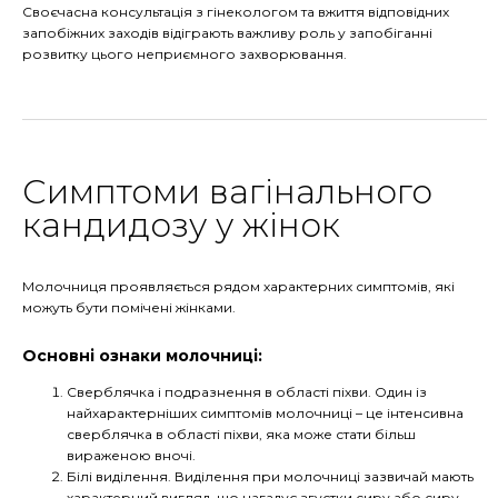
Своєчасна консультація з гінекологом та вжиття відповідних
запобіжних заходів відіграють важливу роль у запобіганні
розвитку цього неприємного захворювання.
Симптоми вагінального
кандидозу у жінок
Молочниця проявляється рядом характерних симптомів, які
можуть бути помічені жінками.
Основні ознаки молочниці:
Сверблячка і подразнення в області піхви. Один із
найхарактерніших симптомів молочниці – це інтенсивна
сверблячка в області піхви, яка може стати більш
вираженою вночі.
Білі виділення. Виділення при молочниці зазвичай мають
характерний вигляд, що нагадує згустки сиру або сиру.