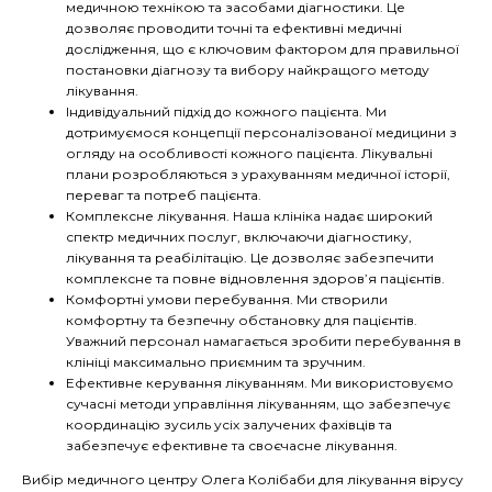
медичною технікою та засобами діагностики. Це
дозволяє проводити точні та ефективні медичні
дослідження, що є ключовим фактором для правильної
постановки діагнозу та вибору найкращого методу
лікування.
Індивідуальний підхід до кожного пацієнта. Ми
дотримуємося концепції персоналізованої медицини з
огляду на особливості кожного пацієнта. Лікувальні
плани розробляються з урахуванням медичної історії,
переваг та потреб пацієнта.
Комплексне лікування. Наша клініка надає широкий
спектр медичних послуг, включаючи діагностику,
лікування та реабілітацію. Це дозволяє забезпечити
комплексне та повне відновлення здоров’я пацієнтів.
Комфортні умови перебування. Ми створили
комфортну та безпечну обстановку для пацієнтів.
Уважний персонал намагається зробити перебування в
клініці максимально приємним та зручним.
Ефективне керування лікуванням. Ми використовуємо
сучасні методи управління лікуванням, що забезпечує
координацію зусиль усіх залучених фахівців та
забезпечує ефективне та своєчасне лікування.
Вибір медичного центру Олега Колібаби для лікування вірусу