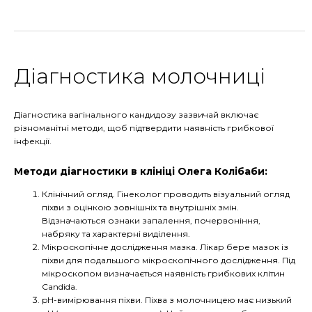
Діагностика молочниці
Діагностика вагінального кандидозу зазвичай включає
різноманітні методи, щоб підтвердити наявність грибкової
інфекції.
Методи діагностики в клініці Олега Колібаби:
Клінічний огляд. Гінеколог проводить візуальний огляд
піхви з оцінкою зовнішніх та внутрішніх змін.
Відзначаються ознаки запалення, почервоніння,
набряку та характерні виділення.
Мікроскопічне дослідження мазка. Лікар бере мазок із
піхви для подальшого мікроскопічного дослідження. Під
мікроскопом визначається наявність грибкових клітин
Candida.
pH-вимірювання піхви. Піхва з молочницею має низький