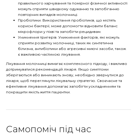
правильного харчування та помірної фізичної активності
можуть сприяти швидкому одужанню та запобіганню
повторних випадків молочниці.
Пробіотики. Використання пробіотиків, що містять
корисні бактерії, може допомогти відновити баланс
мікрофлори у піхві та запобігти рецидивам.
Уникнення тригерів. Уникнення факторів, які можуть
сприяти розвитку молочниці, таких як синтетична
білизна, антибіотики або агресивні миючі засоби, також
є важливою частиною лікування.
Лікування молочниці вимагає комплексного підходу, і важливо
дотримуватися рекомендацій лікаря. Якщо симптоми
зберігаються або виникають знову, необхідно звернутися до
лікаря, щоб переглянути лікувальну стратегію. Своєчасне та
ефективне лікування допомагає запобігти ускладненням та
покращити якість життя пацієнтки.
Самопоміч під час