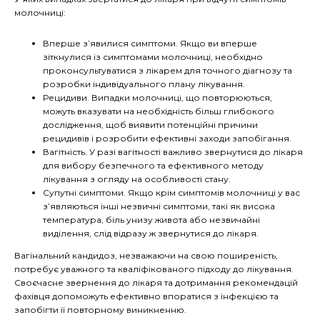
молочниці:
Вперше з’явилися симптоми. Якщо ви вперше
зіткнулися із симптомами молочниці, необхідно
проконсультуватися з лікарем для точного діагнозу та
розробки індивідуального плану лікування.
Рецидиви. Випадки молочниці, що повторюються,
можуть вказувати на необхідність більш глибокого
дослідження, щоб виявити потенційні причини
рецидивів і розробити ефективні заходи запобігання.
Вагітність. У разі вагітності важливо звернутися до лікаря
для вибору безпечного та ефективного методу
лікування з огляду на особливості стану.
Супутні симптоми. Якщо крім симптомів молочниці у вас
з’являються інші незвичні симптоми, такі як висока
температура, біль унизу живота або незвичайні
виділення, слід відразу ж звернутися до лікаря.
Вагінальний кандидоз, незважаючи на свою поширеність,
потребує уважного та кваліфікованого підходу до лікування.
Своєчасне звернення до лікаря та дотримання рекомендацій
фахівця допоможуть ефективно впоратися з інфекцією та
запобігти її повторному виникненню.