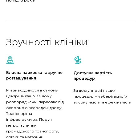
Понад 18 років
Зручності клініки
Власна парковка та зручне
Доступна вартість
розташування
процедур
Ми знаходимося в самому
За доступності наших
центрі Києва. У вашому
процедур ми зберігаємо їх
розпорядженні парковка під
високу якість та ефективність.
охороною всередині двору.
Транспортна
інфраструктура. Поруч
метро, зупинки
громадського транспорту,
аптеки та магазини.