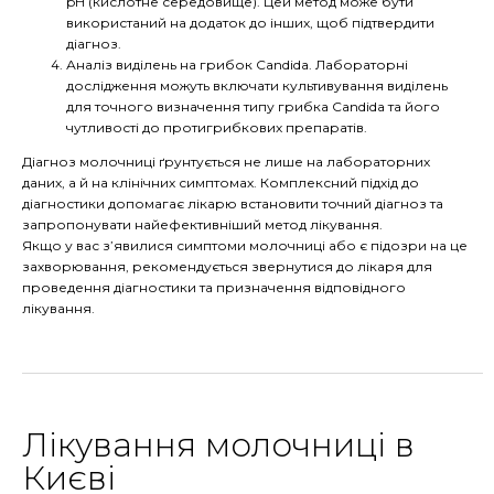
pH (кислотне середовище). Цей метод може бути
використаний на додаток до інших, щоб підтвердити
діагноз.
Аналіз виділень на грибок Candida. Лабораторні
дослідження можуть включати культивування виділень
для точного визначення типу грибка Candida та його
чутливості до протигрибкових препаратів.
Діагноз молочниці ґрунтується не лише на лабораторних
даних, а й на клінічних симптомах. Комплексний підхід до
діагностики допомагає лікарю встановити точний діагноз та
запропонувати найефективніший метод лікування.
Якщо у вас з’явилися симптоми молочниці або є підозри на це
захворювання, рекомендується звернутися до лікаря для
проведення діагностики та призначення відповідного
лікування.
Лікування молочниці в
Києві