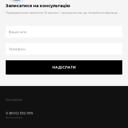
Записатися на консультацію
Передзвонимо протягом 15 хвилин і запишемо вас до потрібного фахівця
НАДІСЛАТИ
Контакти
0 (800) 332-999
Безкоштовно