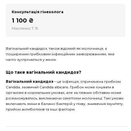
Консультація гінеколога
1 100 ₴
Маслянко Т. В.
Вагінальний кандидоз, також відомий як молочниця, є
поширеним грибковим інфекційним захворюванням, яке
часто зустрічається у жінок.
Що таке вагінальний кандидоз?
Вагінальний кандидоз
– це інфекція, спричинена грибком
Candida, зазвичай Candida albicans. Грибок може існувати в
організмі в нормальних умовах, але за певних обставин може
розмножуватись, викликаючи симптоми молочниці. Такі умови
включають зміни в балансі бактерій у піхву, зниження імунітету,
прийом антибіотиків та інші фактори.