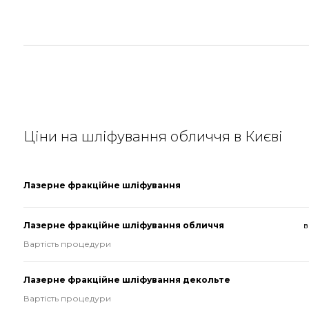
Ціни на шліфування обличчя в Києві
Лазерне фракційне шліфування
Лазерне фракційне шліфування обличчя
в
Вартість процедури
Лазерне фракційне шліфування декольте
Вартість процедури