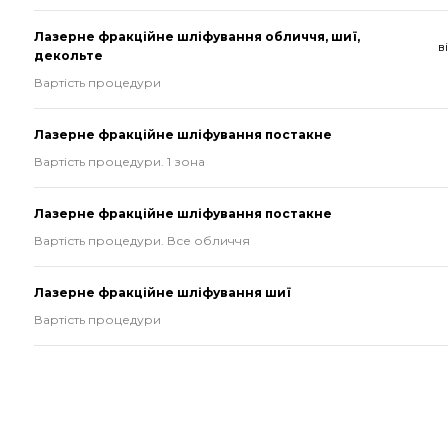
Лазерне фракційне шліфування обличчя, шиї,
в
декольте
Вартість процедури
Лазерне фракційне шліфування постакне
Вартість процедури. 1 зона
Лазерне фракційне шліфування постакне
Вартість процедури. Все обличчя
Лазерне фракційне шліфування шиї
Вартість процедури