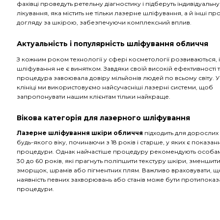
фахівці проведуть ретельну діагностику і підберуть індивідуаль
лікування, яка містить не тільки лазерне шліфування, а й інші п
догляду за шкірою, забезпечуючи комплексний вплив.
Актуальність і популярність шліфування обличчя
З кожним роком технології у сфері косметології розвиваються, 
шліфування не є винятком. Завдяки своїй високій ефективності т
процедура завоювала довіру мільйонів людей по всьому світу. У
клініці ми використовуємо найсучасніші лазерні системи, щоб
запропонувати нашим клієнтам тільки найкраще.
Вікова категорія для лазерного шліфування
Лазерне шліфування шкіри обличчя
підходить для дорослих
будь-якого віку, починаючи з 18 років і старше, у яких є показан
процедури. Однак найчастіше процедуру рекомендують особам 
30 до 60 років, які прагнуть поліпшити текстуру шкіри, зменшити
зморщок, шрамів або пігментних плям. Важливо враховувати, щ
наявність певних захворювань або станів може бути протипока
процедури.