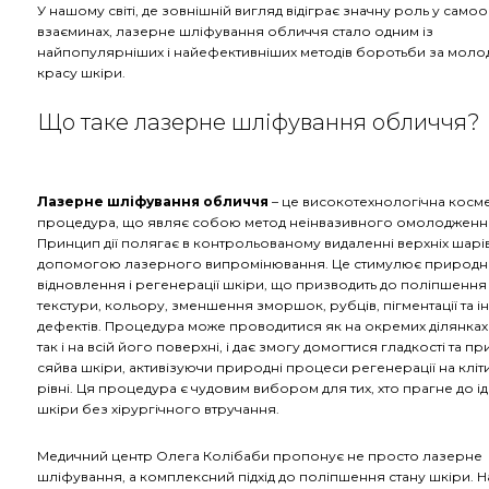
У нашому світі, де зовнішній вигляд відіграє значну роль у самооц
взаєминах, лазерне шліфування обличчя стало одним із
найпопулярніших і найефективніших методів боротьби за молоді
красу шкіри.
Що таке лазерне шліфування обличчя?
Лазерне шліфування обличчя
– це високотехнологічна косм
процедура, що являє собою метод неінвазивного омолодженн
Принцип дії полягає в контрольованому видаленні верхніх шарів
допомогою лазерного випромінювання. Це стимулює природн
відновлення і регенерації шкіри, що призводить до поліпшення 
текстури, кольору, зменшення зморшок, рубців, пігментації та і
дефектів. Процедура може проводитися як на окремих ділянках
так і на всій його поверхні, і дає змогу домогтися гладкості та 
сяйва шкіри, активізуючи природні процеси регенерації на клі
рівні. Ця процедура є чудовим вибором для тих, хто прагне до і
шкіри без хірургічного втручання.
Медичний центр Олега Колібаби пропонує не просто лазерне
шліфування, а комплексний підхід до поліпшення стану шкіри. Н