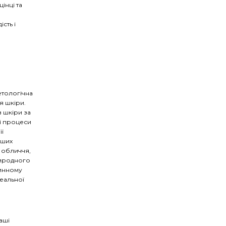
інці та
сть і
етологічна
я шкіри.
 шкіри за
і процеси
її
нших
 обличчя,
природного
тинному
деальної
аші