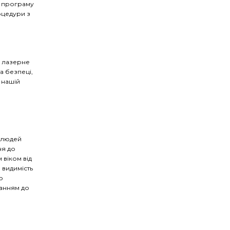
ну програму
роцедури з
і лазерне
а безпеці,
 нашій
 людей
ня до
віком від
 видимість
о
занням до