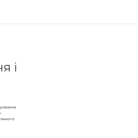
я і
имулюючи
о
ального