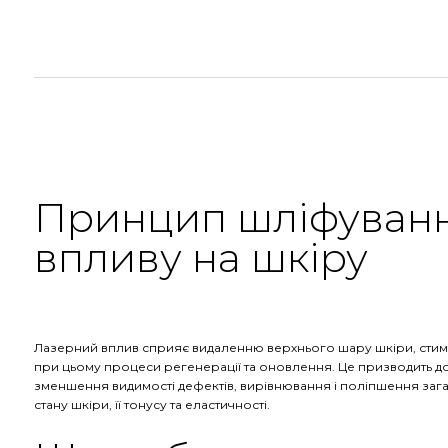
Принцип шліфуванн
впливу на шкіру
Лазерний вплив сприяє видаленню верхнього шару шкіри, ст
при цьому процеси регенерації та оновлення. Це призводить д
зменшення видимості дефектів, вирівнювання і поліпшення заг
стану шкіри, її тонусу та еластичності.