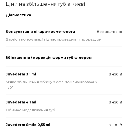
Ціни на збільшення губ в Києві
Діагностика
Консультація лікаря-косметолога
Безкоштовно
Вартість консультації під час проведення процедури
Збільшення / корекція форми губ філером
Juvederm 3 1 ml
8 450 ₴
М'яке збільшення об'єму з ефектом "націлованих
губ"
Juvederm 4 1 ml
8 450 ₴
Об'ємне моделювання губ
Juvederm Smile 0,55 ml
7 100 ₴