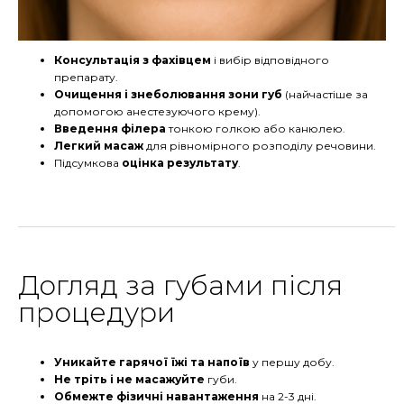
Консультація з фахівцем
і вибір відповідного
препарату.
Очищення і знеболювання зони губ
(найчастіше за
допомогою анестезуючого крему).
Введення філера
тонкою голкою або канюлею.
Легкий масаж
для рівномірного розподілу речовини.
Підсумкова
оцінка результату
.
Догляд за губами після
процедури
Уникайте гарячої їжі та напоїв
у першу добу.
Не тріть і не масажуйте
губи.
Обмежте фізичні навантаження
на 2-3 дні.