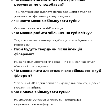
результат не сподобався?
Так, гіалуронова кислота легко розщеплюється за
допомогою ферменту гіалуронідази.
Як часто можна збільшувати губи?
Оптимально – раз на 6-12 місяців.
Чи можна робити збільшення губ влітку?
Так, але важливо захищати губи від сонця й уникати
перегріву.
Губи будуть твердими після ін’єкцій
філерами?
Ні, за правильної техніки введення вони залишаються
м’якими і природними.
Чи можна пити алкоголь після збільшення губ
філером?
У перші 24-48 годин алкоголь краще виключити, щоб не
посилити набряк.
Чи боляче збільшувати губи?
Ні, використовується анестезія, і процедура
переноситься комфортно.