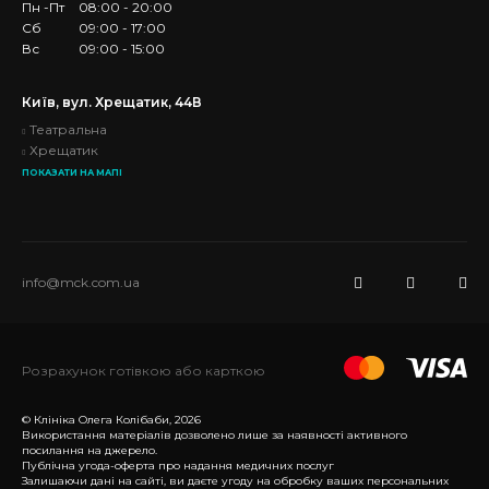
Пн -Пт
08:00 - 20:00
Сб
09:00 - 17:00
Вс
09:00 - 15:00
Київ, вул. Хрещатик, 44В
Театральна
Хрещатик
ПОКАЗАТИ НА МАПІ
info@mck.com.ua
Розрахунок готівкою або карткою
© Клініка Олега Колібаби, 2026
Використання матеріалів дозволено лише за наявності активного
посилання на джерело.
Публічна угода-оферта про надання медичних послуг
Залишаючи дані на сайті, ви даєте угоду на обробку ваших персональних