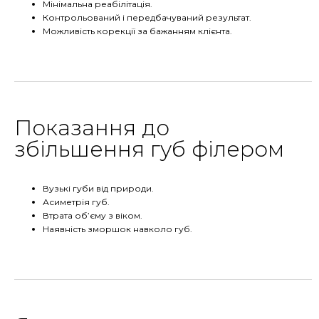
Мінімальна реабілітація.
Контрольований і передбачуваний результат.
Можливість корекції за бажанням клієнта.
Показання до
збільшення губ філером
Вузькі губи від природи.
Асиметрія губ.
Втрата об’єму з віком.
Наявність зморшок навколо губ.