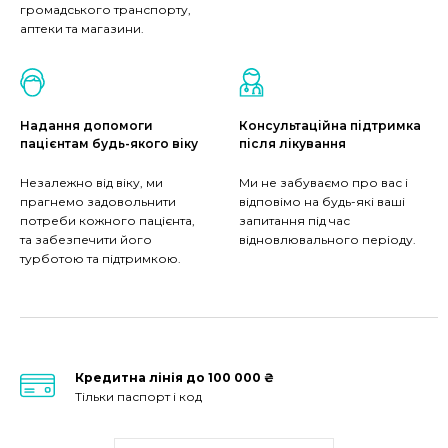
громадського транспорту,
аптеки та магазини.
Надання допомоги
Консультаційна підтримка
пацієнтам будь-якого віку
після лікування
Незалежно від віку, ми
Ми не забуваємо про вас і
прагнемо задовольнити
відповімо на будь-які ваші
потреби кожного пацієнта,
запитання під час
та забезпечити його
відновлювального періоду.
турботою та підтримкою.
Кредитна лінія до 100 000 ₴
Тільки паспорт і код