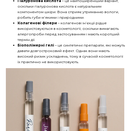
Гіалуронова кислота
– це найпоширеніший варіант,
оскільки гіалуронова кислота є натуральним
компонентом шкіри. Вона сприяє утриманню вологи,
робить губи м’якими і природними.
Колагенові філери
– колагенові ін’єкції рідше
використовуються в косметології, оскільки вимагають
алергопроби перед застосуванням і мають коротший
термін дії.
Біополімерні гелі
– це синтетичні препарати, які можуть
давати довгостроковий ефект. Однак вони мають
високий ризик ускладнень, тому в сучасній косметології
їх практично не використовують.