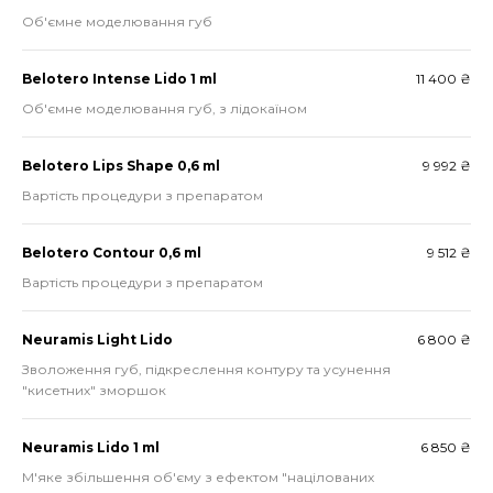
Об'ємне моделювання губ
Belotero Intense Lido 1 ml
11 400 ₴
Об'ємне моделювання губ, з лідокаїном
Belotero Lips Shape 0,6 ml
9 992 ₴
Вартість процедури з препаратом
Belotero Contour 0,6 ml
9 512 ₴
Вартість процедури з препаратом
Neuramis Light Lido
6 800 ₴
Зволоження губ, підкреслення контуру та усунення
"кисетних" зморшок
Neuramis Lido 1 ml
6 850 ₴
М'яке збільшення об'єму з ефектом "націлованих