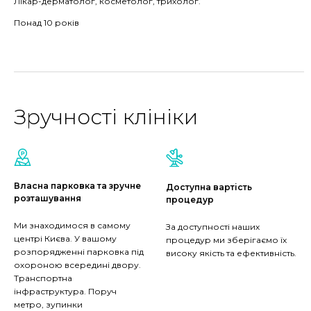
Лікар-дерматолог, косметолог, трихолог.
Понад 10 років
Зручності клініки
Власна парковка та зручне
Доступна вартість
розташування
процедур
Ми знаходимося в самому
За доступності наших
центрі Києва. У вашому
процедур ми зберігаємо їх
розпорядженні парковка під
високу якість та ефективність.
охороною всередині двору.
Транспортна
інфраструктура. Поруч
метро, зупинки