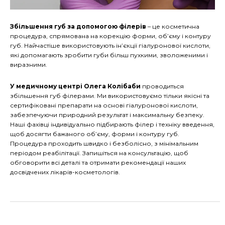
Збільшення губ за допомогою філерів
– це косметична
процедура, спрямована на корекцію форми, об’єму і контуру
губ. Найчастіше використовують ін’єкції гіалуронової кислоти,
які допомагають зробити губи більш пухкими, зволоженими і
виразними.
У медичному центрі Олега Колібаби
проводиться
збільшення губ філерами. Ми використовуємо тільки якісні та
сертифіковані препарати на основі гіалуронової кислоти,
забезпечуючи природний результат і максимальну безпеку.
Наші фахівці індивідуально підбирають філер і техніку введення,
щоб досягти бажаного об’єму, форми і контуру губ.
Процедура проходить швидко і безболісно, з мінімальним
періодом реабілітації. Запишіться на консультацію, щоб
обговорити всі деталі та отримати рекомендації наших
досвідчених лікарів-косметологів.