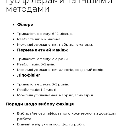
губ філерами та іншими
методами
Філери
Тривалість ефекту: 6-12 місяців.
Реабілітація: мінімальна.
Можливі ускладнення: набряк, гематоми.
Перманентний макіяж
Тривалість ефекту: 2-3 роки.
Реабілітація: 3-5 днів.
Можливі ускладнення: алергія, невдалий колір.
Ліпофілінг
Тривалість ефекту: 3-5 років.
Реабілітація: 1-2 тижні.
Можливі ускладнення: набряк, асиметрія.
Поради щодо вибору фахівця
Вибирайте сертифікованого косметолога з досвідом
роботи.
Вивчайте відгуки та портфоліо робіт.