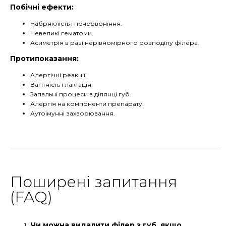
Побічні ефекти:
Набряклість і почервоніння.
Невеликі гематоми.
Асиметрія в разі нерівномірного розподілу філера.
Протипоказання:
Алергічні реакції.
Вагітність і лактація.
Запальні процеси в ділянці губ.
Алергія на компоненти препарату.
Аутоімунні захворювання.
Поширені запитання
(FAQ)
Чи можна видалити філер з губ, якщо