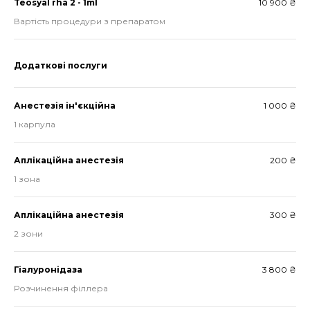
Teosyal rha 2 - 1ml
10 900 ₴
Вартість процедури з препаратом
Додаткові послуги
Анестезія ін'єкційна
1 000 ₴
1 карпула
Аплікаційна анестезія
200 ₴
1 зона
Аплікаційна анестезія
300 ₴
2 зони
Гіалуронідаза
3 800 ₴
Розчинення філлера