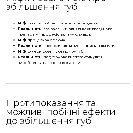
збільшення губ
Міф
: філери роблять губи неприродними.
Реальність
: все залежить від кількості введеного
препарату і професіоналізму фахівця.
Міф
: процедура болюча.
Реальність
: анестезія мінімізує неприємні відчуття.
Міф
: філери розтягують шкіру губ.
Реальність
: гіалуронова кислота стимулює
вироблення власного колагену.
Протипоказання та
можливі побічні ефекти
до збільшення губ