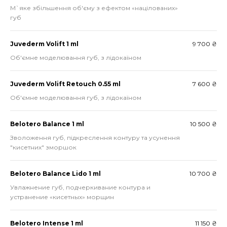
М`яке збільшення об'єму з ефектом «націлованих»
губ
Juvederm Volift 1 ml
9 700 ₴
Об'ємне моделювання губ, з лідокаїном
Juvederm Volift Retouch 0.55 ml
7 600 ₴
Об'ємне моделювання губ, з лідокаїном
Belotero Balance 1 ml
10 500 ₴
Зволоження губ, підкреслення контуру та усунення
"кисетних" зморшок
Belotero Balance Lido 1 ml
10 700 ₴
Увлажнение губ, подчеркивание контура и
устранение «кисетных» морщин
Belotero Intense 1 ml
11 150 ₴