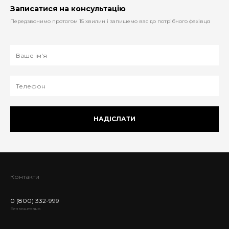
Записатися на консультацію
Передзвонимо протягом 15 хвилин і запишемо вас до потрібного фахівця
НАДІСЛАТИ
Контакти
0 (800) 332-999
Безкоштовно