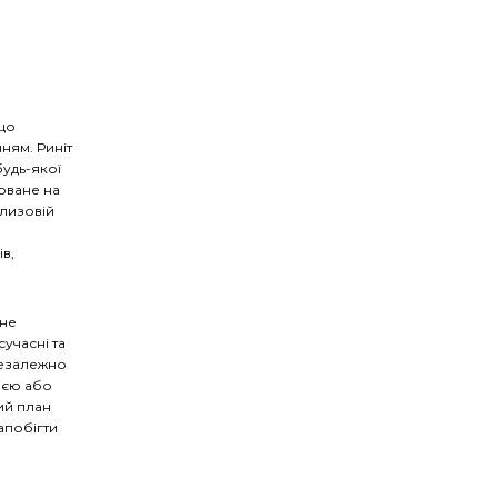
 що
ням. Риніт
удь-якої
моване на
слизовій
в,
йне
сучасні та
Незалежно
ією або
ий план
апобігти