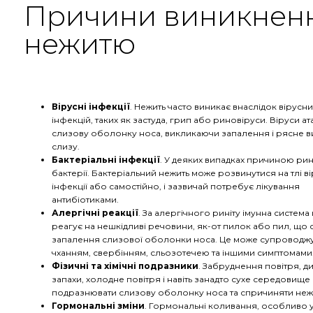
Причини виникнен
нежитю
Вірусні інфекції
. Нежить часто виникає внаслідок вірусни
інфекцій, таких як застуда, грип або риновіруси. Віруси а
слизову оболонку носа, викликаючи запалення і рясне в
слизу.
Бактеріальні інфекції
. У деяких випадках причиною рин
бактерії. Бактеріальний нежить може розвинутися на тлі в
інфекції або самостійно, і зазвичай потребує лікування
антибіотиками.
Алергічні реакції
. За алергічного риніту імунна система
реагує на нешкідливі речовини, як-от пилок або пил, що
запалення слизової оболонки носа. Це може супроводж
чханням, свербінням, сльозотечею та іншими симптомами
Фізичні та хімічні подразники
. Забруднення повітря, ди
запахи, холодне повітря і навіть занадто сухе середовище
подразнювати слизову оболонку носа та спричиняти неж
Гормональні зміни
. Гормональні коливання, особливо у