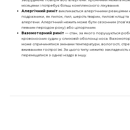
місяцями і потребує більш комплексного лікування.
Алергічний риніт
викликається алергічними реакціями н
подразники, як пилок, пил, шерсть тварин, пилові кліщі та 
алергени. Алергічний нежить може бути сезонним (пов’яз
певним періодом року) або цілорічним.
Вазомоторний риніт
— стан, за якого порушується роб
кровоносних судин у слизовій оболонці носа. Вазомотор
може спричинятися змінами температури, вологості, стр
вживанням гострої їжі. За цього типу нежитю закладеність
переміщатися з однієї ніздрі в іншу.