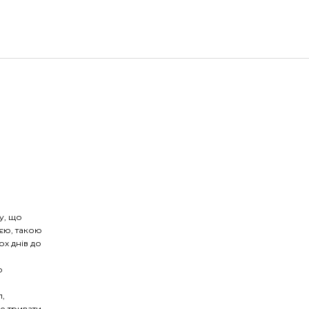
у, що
єю, такою
ох днів до
о
л,
е тривати