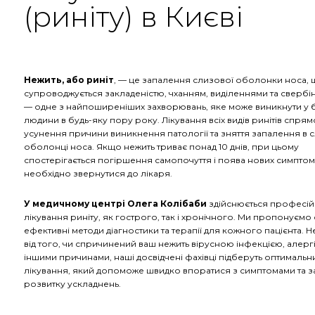
(риніту) в Києві
Нежить, або риніт
, — це запалення слизової оболонки носа,
супроводжується закладеністю, чханням, виділеннями та свербін
— одне з найпоширеніших захворювань, яке може виникнути у б
людини в будь-яку пору року. Лікування всіх видів ринітів спря
усунення причини виникнення патології та зняття запалення в 
оболонці носа. Якщо нежить триває понад 10 днів, при цьому
спостерігається погіршення самопочуття і поява нових симптомі
необхідно звернутися до лікаря.
У медичному центрі Олега Колібаби
здійснюється професі
лікування риніту, як гострого, так і хронічного. Ми пропонуємо 
ефективні методи діагностики та терапії для кожного пацієнта. 
від того, чи спричинений ваш нежить вірусною інфекцією, алерг
іншими причинами, наші досвідчені фахівці підберуть оптимальн
лікування, який допоможе швидко впоратися з симптомами та з
розвитку ускладнень.