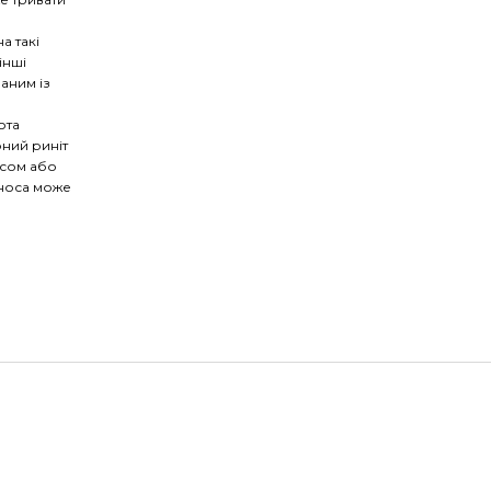
а такі
інші
аним із
ота
ний риніт
есом або
 носа може