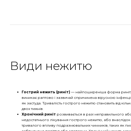
Види нежитю
Гострий нежить (риніт)
— найпоширеніша форма риніт
виникає раптово і зазвичай спричинена вірусною інфекці
як застуда. Тривалість гострого нежитю становить від кільк
двох тижнів.
Хронічний риніт
розвивається в разі неправильного аб
недостатнього лікування гострого нежитю, або внаслідок
тривалого впливу подразнювальних чинників, таких як пи
забруднене повітря або алергени. Хронічний нежить мож