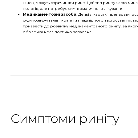
жінок, можуть спричиняти риніт. Цей тип риніту часто мина
пологів, але потребує симптоматичного лікування.
Медикаментозні засоби
. Деякі лікарські препарати, о
судинозвужувальні краплі за надмірного застосування, м
призвести до розвитку медикаментозного риніту, за яког
оболонка носа постійно запалена.
Симптоми риніту