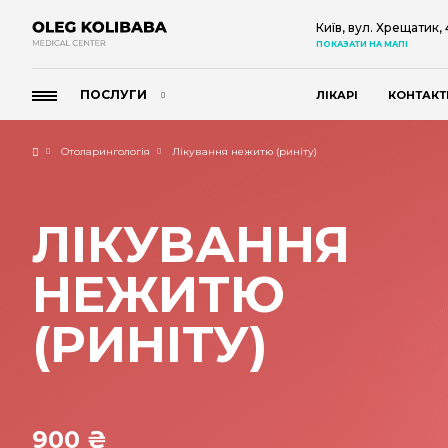
Київ, вул. Хрещатик,
ПОКАЗАТИ НА МАПІ
ПОСЛУГИ
ЛІКАРІ
КОНТАКТ
Отоларингологія
Лікування нежитю (риніту)
ЛІКУВАННЯ
НЕЖИТЮ
(РИНІТУ)
900 ₴