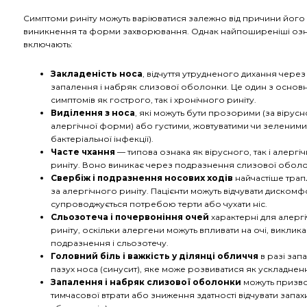
Симптоми риніту можуть варіюватися залежно від причини його
виникнення та форми захворювання. Однак найпоширеніші оз
включають:
Закладеність носа
, відчуття утрудненого дихання через
запалення і набряк слизової оболонки. Це один з основ
симптомів як гострого, так і хронічного риніту.
Виділення з носа
, які можуть бути прозорими (за вірусн
алергічної форми) або густими, жовтуватими чи зеленими
бактеріальної інфекції).
Часте чхання
— типова ознака як вірусного, так і алергі
риніту. Воно виникає через подразнення слизової оболо
Свербіж і подразнення носових ходів
найчастіше тра
за алергічного риніту. Пацієнти можуть відчувати дискомф
супроводжується потребою терти або чухати ніс.
Сльозотеча і почервоніння очей
характерні для алерг
риніту, оскільки алергени можуть впливати на очі, виклик
подразнення і сльозотечу.
Головний біль і важкість у ділянці обличчя
в разі зап
пазух носа (синусит), яке може розвиватися як ускладненн
Запалення і набряк слизової оболонки
можуть призво
тимчасової втрати або зниження здатності відчувати запахи