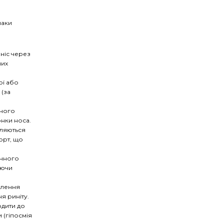
наки
 ніс через
них
ої або
 (за
чного
нки носа.
пляються
орт, що
ічного
аючи
алення
я риніту.
дити до
 (гіпосмія