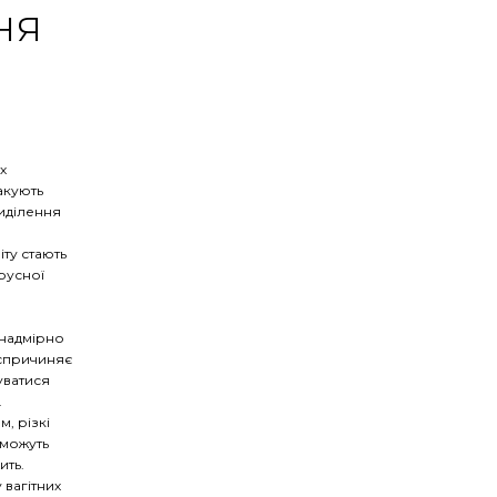
ня
х
такують
иділення
іту стають
ірусної
 надмірно
 спричиняє
уватися
.
м, різкі
 можуть
ить.
 вагітних