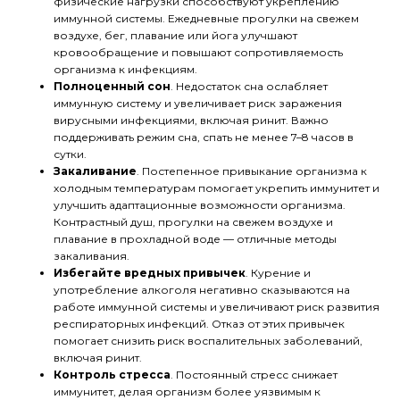
физические нагрузки способствуют укреплению
иммунной системы. Ежедневные прогулки на свежем
воздухе, бег, плавание или йога улучшают
кровообращение и повышают сопротивляемость
организма к инфекциям.
Полноценный сон
. Недостаток сна ослабляет
иммунную систему и увеличивает риск заражения
вирусными инфекциями, включая ринит. Важно
поддерживать режим сна, спать не менее 7–8 часов в
сутки.
Закаливание
. Постепенное привыкание организма к
холодным температурам помогает укрепить иммунитет и
улучшить адаптационные возможности организма.
Контрастный душ, прогулки на свежем воздухе и
плавание в прохладной воде — отличные методы
закаливания.
Избегайте вредных привычек
. Курение и
употребление алкоголя негативно сказываются на
работе иммунной системы и увеличивают риск развития
респираторных инфекций. Отказ от этих привычек
помогает снизить риск воспалительных заболеваний,
включая ринит.
Контроль стресса
. Постоянный стресс снижает
иммунитет, делая организм более уязвимым к