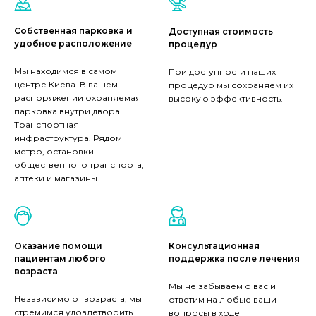
Собственная парковка и
Доступная стоимость
удобное расположение
процедур
Мы находимся в самом
При доступности наших
центре Киева. В вашем
процедур мы сохраняем их
распоряжении охраняемая
высокую эффективность.
парковка внутри двора.
Транспортная
инфраструктура. Рядом
метро, остановки
общественного транспорта,
аптеки и магазины.
Оказание помощи
Консультационная
пациентам любого
поддержка после лечения
возраста
Мы не забываем о вас и
Независимо от возраста, мы
ответим на любые ваши
стремимся удовлетворить
вопросы в ходе