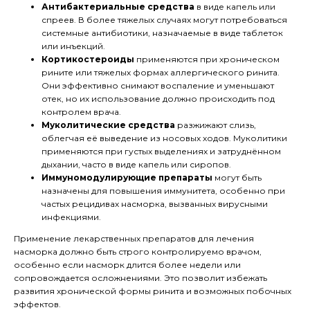
Антибактериальные средства
в виде капель или
спреев. В более тяжелых случаях могут потребоваться
системные антибиотики, назначаемые в виде таблеток
или инъекций.
Кортикостероиды
применяются при хроническом
рините или тяжелых формах аллергического ринита.
Они эффективно снимают воспаление и уменьшают
отек, но их использование должно происходить под
контролем врача.
Муколитические средства
разжижают слизь,
облегчая её выведение из носовых ходов. Муколитики
применяются при густых выделениях и затруднённом
дыхании, часто в виде капель или сиропов.
Иммуномодулирующие препараты
могут быть
назначены для повышения иммунитета, особенно при
частых рецидивах насморка, вызванных вирусными
инфекциями.
Применение лекарственных препаратов для лечения
насморка должно быть строго контролируемо врачом,
особенно если насморк длится более недели или
сопровождается осложнениями. Это позволит избежать
развития хронической формы ринита и возможных побочных
эффектов.