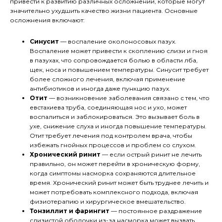
привести к развитию различных осложнений, которые могут
значительно ухудшить качество жизни пациента. Основные
осложнения включают:
Синусит
— воспаление околоносовых пазух.
Воспаление может привести к скоплению слизи и гноя
в пазухах, что сопровождается болью в области лба,
щек, носа и повышением температуры. Синусит требует
более сложного лечения, включая применение
антибиотиков и иногда даже пункцию пазух.
Отит
— возникновение заболевания связано с тем, что
евстахиева труба, соединяющая нос и ухо, может
воспалиться и заблокироваться. Это вызывает боль в
ухе, снижение слуха и иногда повышение температуры.
Отит требует лечения под контролем врача, чтобы
избежать гнойных процессов и проблем со слухом.
Хронический ринит
— если острый ринит не лечить
правильно, он может перейти в хроническую форму,
когда симптомы насморка сохраняются длительное
время. Хронический ринит может быть труднее лечить и
может потребовать комплексного подхода, включая
физиотерапию и хирургическое вмешательство.
Тонзиллит и фарингит
— постоянное раздражение
слизистой оболочки из-за насморка может вызвать