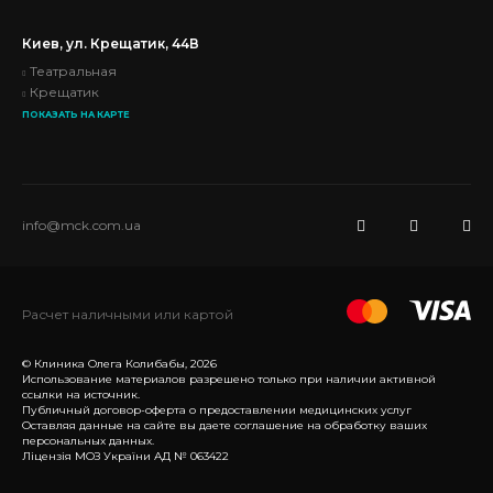
Киев, ул. Крещатик, 44В
Театральная
Крещатик
ПОКАЗАТЬ НА КАРТЕ
info@mck.com.ua
Расчет наличными или картой
© Клиника Олега Колибабы, 2026
Использование материалов разрешено только при наличии активной
ссылки на источник.
Публичный договор-оферта о предоставлении медицинских услуг
Оставляя данные на сайте вы даете соглашение на обработку ваших
персональных данных.
Ліцензія МОЗ України АД № 063422