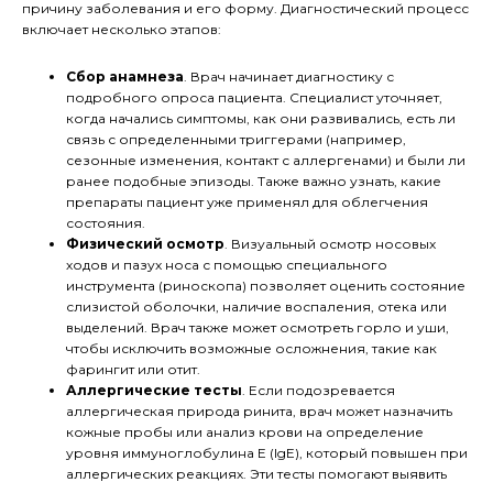
причину заболевания и его форму. Диагностический процесс
включает несколько этапов:
Сбор анамнеза
. Врач начинает диагностику с
подробного опроса пациента. Специалист уточняет,
когда начались симптомы, как они развивались, есть ли
связь с определенными триггерами (например,
сезонные изменения, контакт с аллергенами) и были ли
ранее подобные эпизоды. Также важно узнать, какие
препараты пациент уже применял для облегчения
состояния.
Физический осмотр
. Визуальный осмотр носовых
ходов и пазух носа с помощью специального
инструмента (риноскопа) позволяет оценить состояние
слизистой оболочки, наличие воспаления, отека или
выделений. Врач также может осмотреть горло и уши,
чтобы исключить возможные осложнения, такие как
фарингит или отит.
Аллергические тесты
. Если подозревается
аллергическая природа ринита, врач может назначить
кожные пробы или анализ крови на определение
уровня иммуноглобулина Е (IgE), который повышен при
аллергических реакциях. Эти тесты помогают выявить