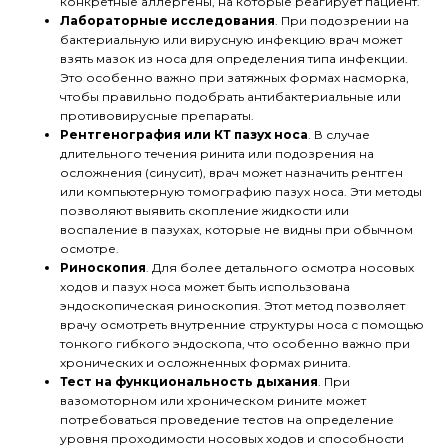
конкретные аллергены, на которые реагирует пациент.
Лабораторные исследования
. При подозрении на
бактериальную или вирусную инфекцию врач может
взять мазок из носа для определения типа инфекции.
Это особенно важно при затяжных формах насморка,
чтобы правильно подобрать антибактериальные или
противовирусные препараты.
Рентгенография или КТ пазух носа
. В случае
длительного течения ринита или подозрения на
осложнения (синусит), врач может назначить рентген
или компьютерную томографию пазух носа. Эти методы
позволяют выявить скопление жидкости или
воспаление в пазухах, которые не видны при обычном
осмотре.
Риноскопия
. Для более детального осмотра носовых
ходов и пазух носа может быть использована
эндоскопическая риноскопия. Этот метод позволяет
врачу осмотреть внутренние структуры носа с помощью
тонкого гибкого эндоскопа, что особенно важно при
хронических и осложненных формах ринита.
Тест на функциональность дыхания
. При
вазомоторном или хроническом рините может
потребоваться проведение тестов на определение
уровня проходимости носовых ходов и способности