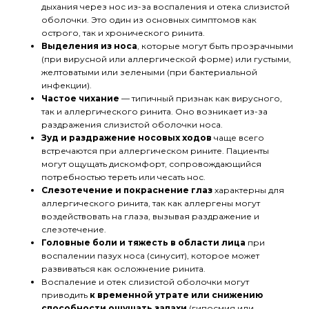
дыхания через нос из-за воспаления и отека слизистой
оболочки. Это один из основных симптомов как
острого, так и хронического ринита.
Выделения из носа
, которые могут быть прозрачными
(при вирусной или аллергической форме) или густыми,
желтоватыми или зелеными (при бактериальной
инфекции).
Частое чихание
— типичный признак как вирусного,
так и аллергического ринита. Оно возникает из-за
раздражения слизистой оболочки носа.
Зуд и раздражение носовых ходов
чаще всего
встречаются при аллергическом рините. Пациенты
могут ощущать дискомфорт, сопровождающийся
потребностью тереть или чесать нос.
Слезотечение и покраснение глаз
характерны для
аллергического ринита, так как аллергены могут
воздействовать на глаза, вызывая раздражение и
слезотечение.
Головные боли и тяжесть в области лица
при
воспалении пазух носа (синусит), которое может
развиваться как осложнение ринита.
Воспаление и отек слизистой оболочки могут
приводить
к временной утрате или снижению
способности ощущать запахи
(гипосмия или