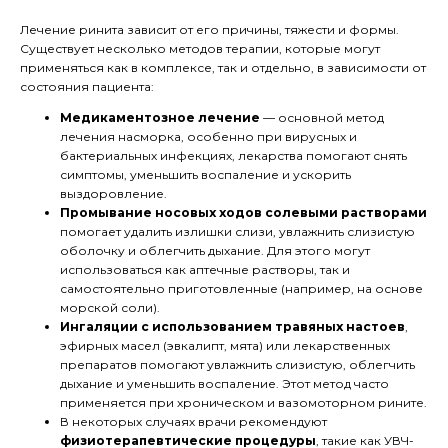
Лечение ринита зависит от его причины, тяжести и формы.
Существует несколько методов терапии, которые могут
применяться как в комплексе, так и отдельно, в зависимости от
состояния пациента:
Медикаментозное лечение
— основной метод
лечения насморка, особенно при вирусных и
бактериальных инфекциях, лекарства помогают снять
симптомы, уменьшить воспаление и ускорить
выздоровление.
Промывание носовых ходов солевыми растворами
помогает удалить излишки слизи, увлажнить слизистую
оболочку и облегчить дыхание. Для этого могут
использоваться как аптечные растворы, так и
самостоятельно приготовленные (например, на основе
морской соли).
Ингаляции с использованием травяных настоев
,
эфирных масел (эвкалипт, мята) или лекарственных
препаратов помогают увлажнить слизистую, облегчить
дыхание и уменьшить воспаление. Этот метод часто
применяется при хроническом и вазомоторном рините.
В некоторых случаях врачи рекомендуют
физиотерапевтические процедуры
, такие как УВЧ-