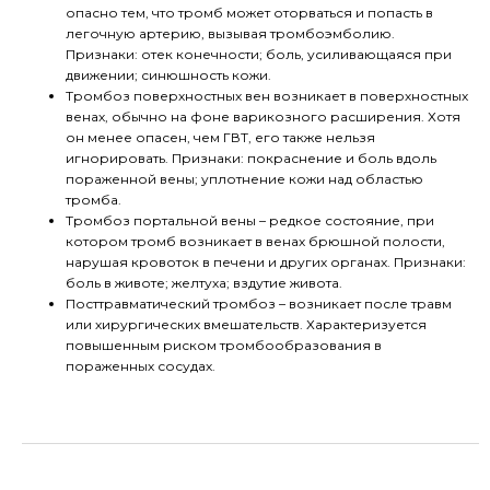
опасно тем, что тромб может оторваться и попасть в
легочную артерию, вызывая тромбоэмболию.
Признаки: отек конечности; боль, усиливающаяся при
движении; синюшность кожи.
Тромбоз поверхностных вен возникает в поверхностных
венах, обычно на фоне варикозного расширения. Хотя
он менее опасен, чем ГВТ, его также нельзя
игнорировать. Признаки: покраснение и боль вдоль
пораженной вены; уплотнение кожи над областью
тромба.
Тромбоз портальной вены – редкое состояние, при
котором тромб возникает в венах брюшной полости,
нарушая кровоток в печени и других органах. Признаки:
боль в животе; желтуха; вздутие живота.
Посттравматический тромбоз – возникает после травм
или хирургических вмешательств. Характеризуется
повышенным риском тромбообразования в
пораженных сосудах.