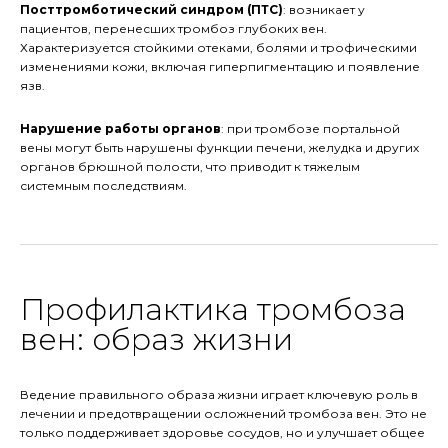
Посттромботический синдром (ПТС)
: возникает у
пациентов, перенесших тромбоз глубоких вен.
Характеризуется стойкими отеками, болями и трофическими
изменениями кожи, включая гиперпигментацию и появление
язв.
Нарушение работы органов
: при тромбозе портальной
вены могут быть нарушены функции печени, желудка и других
органов брюшной полости, что приводит к тяжелым
системным последствиям.
Профилактика тромбоза
вен: образ жизни
Ведение правильного образа жизни играет ключевую роль в
лечении и предотвращении осложнений тромбоза вен. Это не
только поддерживает здоровье сосудов, но и улучшает общее