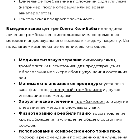
Длительное пребывание в положении сидя или лежа
(например, после операции или во время
авиаперелетов).
Генетическая предрасположенность.
В медицинском центре Олега Колибабы
проводится
лечение тромбоза вен с использованием современных
методов и индивидуального подхода к каждому пациенту. Мы
предлагаем комплексное лечение, включающее:
Медикаментозную терапию
: антикоагулянты,
тромболитики и венотоники для предотвращения
образования новых тромбов и улучшения состояния
вен.
Минимально инвазивные процедуры
: установка
кава-фильтров,
катетерный тромболизис
и другие
инновационные методики.
Хирургическое лечение
:
тромбэктомия
или другие
оперативные методы в сложных случаях.
Физиотерапию и реабилитацию
: восстановление
кровообращения и улучшение общего состояния
сосудов.
Использование компрессионного трикотажа
:
подбор и рекомендации по ношению для улучшения