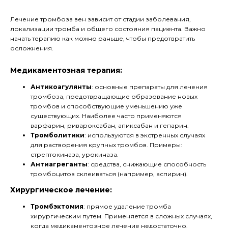
Лечение тромбоза вен зависит от стадии заболевания,
локализации тромба и общего состояния пациента. Важно
начать терапию как можно раньше, чтобы предотвратить
осложнения.
Медикаментозная терапия:
Антикоагулянты
: основные препараты для лечения
тромбоза, предотвращающие образование новых
тромбов и способствующие уменьшению уже
существующих. Наиболее часто применяются
варфарин, ривароксабан, апиксабан и гепарин.
Тромболитики
: используются в экстренных случаях
для растворения крупных тромбов. Примеры:
стрептокиназа, урокиназа.
Антиагреганты
: средства, снижающие способность
тромбоцитов склеиваться (например, аспирин).
Хирургическое лечение:
Тромбэктомия
: прямое удаление тромба
хирургическим путем. Применяется в сложных случаях,
когда медикаментозное лечение недостаточно.