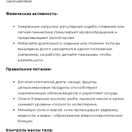
самочувствие.
Физическая активность:
Умеренные нагрузки: регулярная ходьба, плавание или
легкая гимнастика стимулируют кровообращение и
предотвращают застой крови.
Избегайте длительного сидения или стояния: если вы
вынуждены долго находиться в одном положении
(например, на работе), делайте перерывы, чтобы
размять ноги.
Правильное питание:
Богатая клетчаткой диета: овощи, фрукты,
цельнозерновые продукты способствуют
нормализации обмена веществ и укрепляют сосуды.
Омега-3 жирные кислоты: рыба, льняное масло и орехи
снижают уровень «плохого» холестерина.
Минимум соли и жиров: соль провоцирует задержку
жидкости, а жиры – образование атеросклеротических
бляшек.
Контроль массы тела: