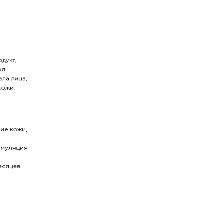
дукт,
ря
ла лица,
кожи.
ие кожи,
имуляция
есяцев.