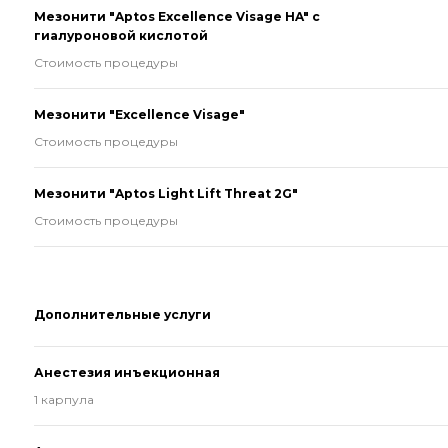
Мезонити "Aptos Excellence Visage HA" с
гиалуроновой кислотой
Стоимость процедуры
Мезонити "Excellence Visage"
Стоимость процедуры
Мезонити "Aptos Light Lift Threat 2G"
Стоимость процедуры
Дополнительные услуги
Анестезия инъекционная
1 карпула