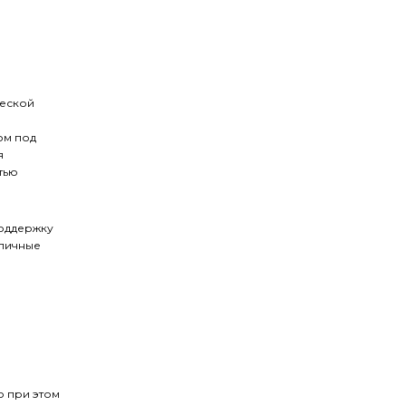
ческой
ом под
я
тью
поддержку
зличные
о при этом