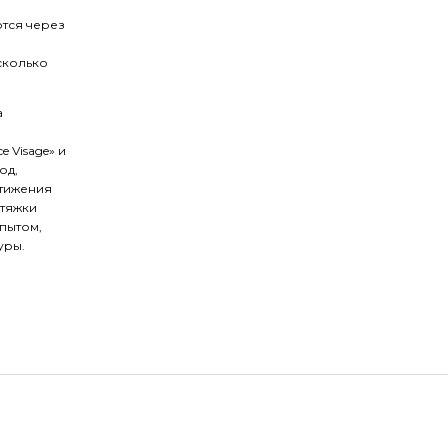
ются через
сколько
а
e Visage» и
од,
стижения
дтяжки
пытом,
уры.