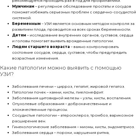
рекомендуется проходить раз в год для профилактики.
Мужчинам
– регулярное обследование простаты и сосудов
поможет избежать серьезных проблем с сердечно-сосудистой
системой.
Беременным
– УЗИ является основным методом контроля за
развитием плода, проводится на всех сроках беременности.
Детям
– исследование внутренних органов, суставов, сердца
и головы помогает выявить врожденные патологии.
Людям старшего возраста
– важно контролировать
состояние сосудов, сердца, суставов, чтобы предупредить
возрастные изменения.
Какие патологии можно выявить с помощью
УЗИ?
Заболевания печени – цирроз, гепатит, жировой гепатоз.
Патологии почек – камни, кисты, пиелонефрит.
Заболевания щитовидной железы – узлы, кисты, воспаления.
Опухолевые образования – доброкачественные и
злокачественные процессы.
Сосудистые патологии – атеросклероз, тромбоз, варикозное
расширение вен.
Гинекологические заболевания – миомы, кисты, эндометриоз.
Заболевания сердца – пороки, нарушения ритма,