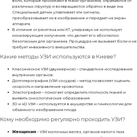
волн, которые проникают в ткани организма, отражаются от
различных структур и возвращаются обратно в виде эха.
Специальный датчик улавливает эти сигналы,
преобразовывает их в изображение и передает на экран
аппарата.
В отличие от рентгена или КТ, ультразвук не использует
ионизирующее излучение, что делает его абсолютно
безопасным для организма. Процедура не вызывает боли и не
требует инвазивного вмешательства.
Какие методы УЗИ используются в Киеве?
Классическое УЗИ (двухмерное) – стандартное исследование
внутренних органов.
Допплерография (УЗИ сосудов) – метод позволяет оценить
скорость и направление кровотока.
Эластография – помогает определить плотность тканей и
выявить онкологические образования.
3D и 4D УЗИ – используется в акушерстве и гинекологии для
объемного изображения плода.
Кому необходимо регулярно проходить УЗИ?
Женщинам
– УЗИ молочных желез, органов малого таза