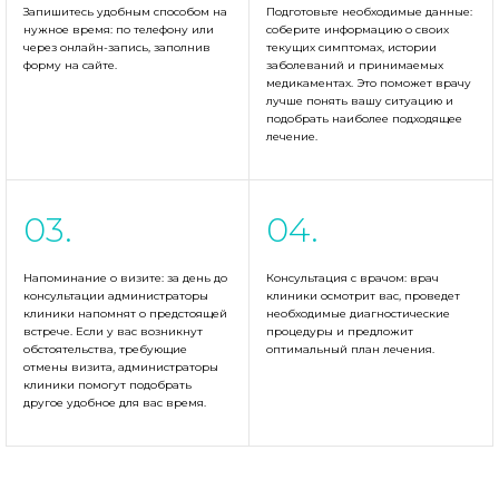
Запишитесь удобным способом на
Подготовьте необходимые данные:
нужное время: по телефону или
соберите информацию о своих
через онлайн-запись, заполнив
текущих симптомах, истории
форму на сайте.
заболеваний и принимаемых
медикаментах. Это поможет врачу
лучше понять вашу ситуацию и
подобрать наиболее подходящее
лечение.
Напоминание о визите: за день до
Консультация с врачом: врач
консультации администраторы
клиники осмотрит вас, проведет
клиники напомнят о предстоящей
необходимые диагностические
встрече. Если у вас возникнут
процедуры и предложит
обстоятельства, требующие
оптимальный план лечения.
отмены визита, администраторы
клиники помогут подобрать
другое удобное для вас время.