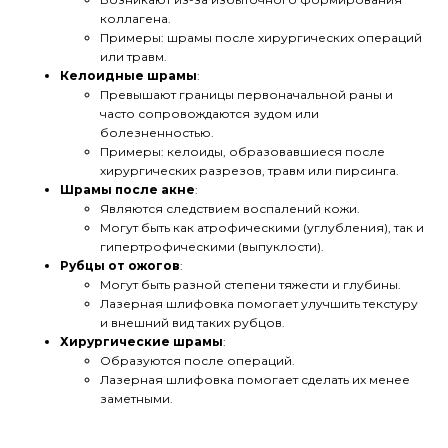
коллагена.
Примеры: шрамы после хирургических операций
или травм.
Келоидные шрамы
:
Превышают границы первоначальной раны и
часто сопровождаются зудом или
болезненностью.
Примеры: келоиды, образовавшиеся после
хирургических разрезов, травм или пирсинга.
Шрамы после акне
:
Являются следствием воспалений кожи.
Могут быть как атрофическими (углубления), так и
гипертрофическими (выпуклости).
Рубцы от ожогов
:
Могут быть разной степени тяжести и глубины.
Лазерная шлифовка помогает улучшить текстуру
и внешний вид таких рубцов.
Хирургические шрамы
:
Образуются после операций.
Лазерная шлифовка помогает сделать их менее
заметными.