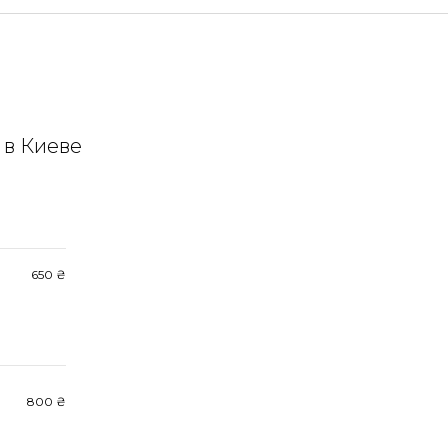
 в Киеве
650 ₴
800 ₴