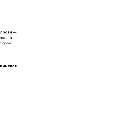
олости
—
ляющий
а врач
ицинском