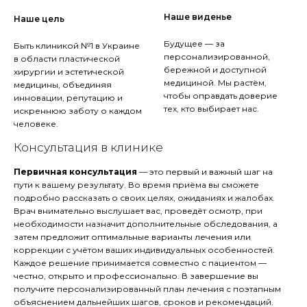
Наше виденье
Наше цель
Будущее — за
Быть клиникой №1 в Украине
персонализированной,
в области пластической
бережной и доступной
хирургии и эстетической
медициной. Мы растём,
медицины, объединяя
чтобы оправдать доверие
инновации, репутацию и
тех, кто выбирает нас.
искреннюю заботу о каждом
человеке.
Консультация в клинике
Первичная консультация
— это первый и важный шаг на
пути к вашему результату. Во время приёма вы сможете
подробно рассказать о своих целях, ожиданиях и жалобах.
Врач внимательно выслушает вас, проведёт осмотр, при
необходимости назначит дополнительные обследования, а
затем предложит оптимальные варианты лечения или
коррекции с учётом ваших индивидуальных особенностей.
Каждое решение принимается совместно с пациентом —
честно, открыто и профессионально. В завершение вы
получите персонализированный план лечения с поэтапным
объяснением дальнейших шагов, сроков и рекомендаций.