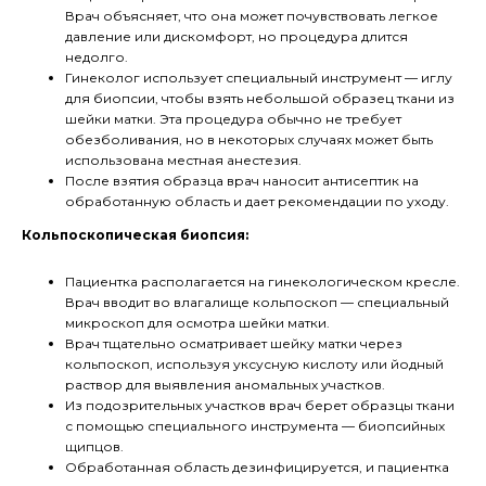
Врач объясняет, что она может почувствовать легкое
давление или дискомфорт, но процедура длится
недолго.
Гинеколог использует специальный инструмент — иглу
для биопсии, чтобы взять небольшой образец ткани из
шейки матки. Эта процедура обычно не требует
обезболивания, но в некоторых случаях может быть
использована местная анестезия.
После взятия образца врач наносит антисептик на
обработанную область и дает рекомендации по уходу.
Кольпоскопическая биопсия:
Пациентка располагается на гинекологическом кресле.
Врач вводит во влагалище кольпоскоп — специальный
микроскоп для осмотра шейки матки.
Врач тщательно осматривает шейку матки через
кольпоскоп, используя уксусную кислоту или йодный
раствор для выявления аномальных участков.
Из подозрительных участков врач берет образцы ткани
с помощью специального инструмента — биопсийных
щипцов.
Обработанная область дезинфицируется, и пациентка