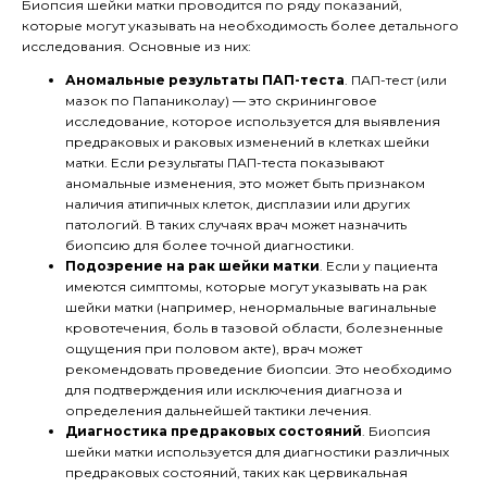
Биопсия шейки матки проводится по ряду показаний,
которые могут указывать на необходимость более детального
исследования. Основные из них:
Аномальные результаты ПАП-теста
. ПАП-тест (или
мазок по Папаниколау) — это скрининговое
исследование, которое используется для выявления
предраковых и раковых изменений в клетках шейки
матки. Если результаты ПАП-теста показывают
аномальные изменения, это может быть признаком
наличия атипичных клеток, дисплазии или других
патологий. В таких случаях врач может назначить
биопсию для более точной диагностики.
Подозрение на рак шейки матки
. Если у пациента
имеются симптомы, которые могут указывать на рак
шейки матки (например, ненормальные вагинальные
кровотечения, боль в тазовой области, болезненные
ощущения при половом акте), врач может
рекомендовать проведение биопсии. Это необходимо
для подтверждения или исключения диагноза и
определения дальнейшей тактики лечения.
Диагностика предраковых состояний
. Биопсия
шейки матки используется для диагностики различных
предраковых состояний, таких как цервикальная