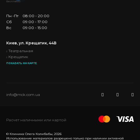
Бесплатно
Пн -Пт
08:00 - 20:00
Сб
09:00 - 17:00
Вс
09:00 - 15:00
Киев, ул. Крещатик, 44В
Театральная
Крещатик
ПОКАЗАТЬ НА КАРТЕ
info@mck.com.ua
Расчет наличными или картой
© Клиника Олега Колибабы, 2026
Использование материалов разрешено только при наличии активной