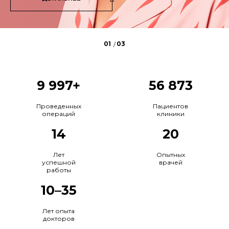
9 997+
56 873
Проведенных
Пациентов
операций
клиники
14
20
Лет
Опытных
успешной
врачей
работы
10–35
Лет опыта
докторов