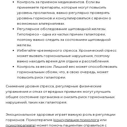
Контроль за приемом медикаментов. Если вы
принимаете препараты, которые могут повысить
уровень пролактина, важно регулярно проверять
уровень гормонов и консультироваться с врачом о
возможных альтернативах.
Регулярное обследование щитовидной железы.
Гипотиреоз – одна из частых причин галактореи,
поэтому важно следить за состоянием щитовидной
железы.
Избегайте чрезмерного стресса. Хронический стресс
может вызвать гормональные нарушения, поэтому
важно находить время для отдыха и расслабления.
Контроль за весом. Лишний вес может способствовать
гормональным сбоям, что, в свою очередь, может
повысить риск галактореи.
Снижение уровня стресса, регулярные физические
упражнения и отказ от вредных привычек могут улучшить
общее состояние организма и снизить риск гормональных
нарушений, таких как галакторея.
Эмоциональное здоровье играет важную роль в регуляции
гормонов. Психотерапия (
консультация психолога
или
психотерапевта
) может помочь пациентам справиться с