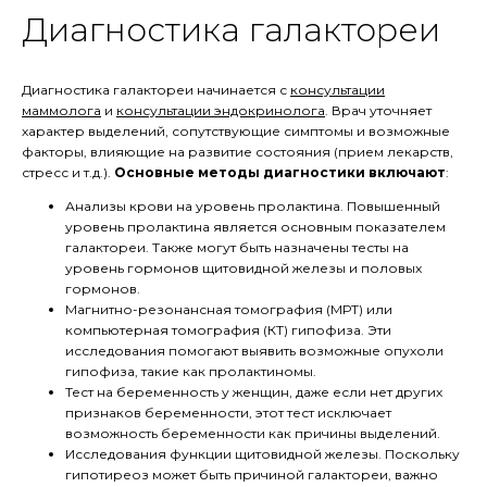
Диагностика галактореи
Диагностика галактореи начинается с
консультации
маммолога
и
консультации эндокринолога
. Врач уточняет
характер выделений, сопутствующие симптомы и возможные
факторы, влияющие на развитие состояния (прием лекарств,
стресс и т.д.).
Основные методы диагностики включают
:
Анализы крови на уровень пролактина. Повышенный
уровень пролактина является основным показателем
галактореи. Также могут быть назначены тесты на
уровень гормонов щитовидной железы и половых
гормонов.
Магнитно-резонансная томография (МРТ) или
компьютерная томография (КТ) гипофиза. Эти
исследования помогают выявить возможные опухоли
гипофиза, такие как пролактиномы.
Тест на беременность у женщин, даже если нет других
признаков беременности, этот тест исключает
возможность беременности как причины выделений.
Исследования функции щитовидной железы. Поскольку
гипотиреоз может быть причиной галактореи, важно