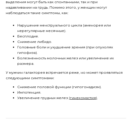
выделения могут быть как спонтанными, так и при
надавливании на грудь. Помимо этого, у женщин могут
наблюдаться такие симптомы, как:
Нарушение менструального цикла (аменорея или
нерегулярные месячные).
Бесплодие.
Снижение либидо.
Головные боли и ухудшение зрения (при опухолях
гипофиза).
Болезненность молочных желез или увеличение их
размера.
У мужчин галакторея встречается реже, но может проявляться
следующими симптомами:
Снижение половой функции (гипогонадизм).
Импотенция.
Увеличение грудных желез
(
гинекомастия
)
.