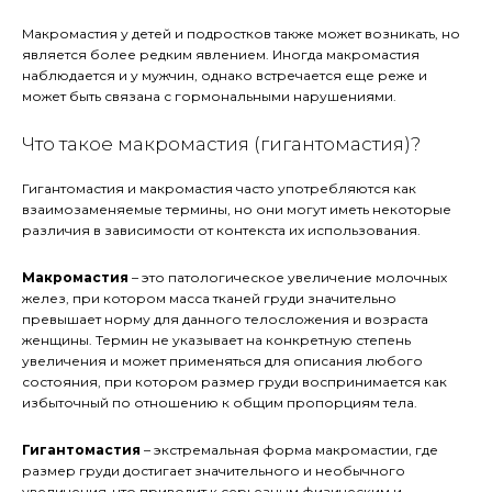
Макромастия у детей и подростков также может возникать, но
является более редким явлением. Иногда макромастия
наблюдается и у мужчин, однако встречается еще реже и
может быть связана с гормональными нарушениями.
Что такое макромастия (гигантомастия)?
Гигантомастия и макромастия часто употребляются как
взаимозаменяемые термины, но они могут иметь некоторые
различия в зависимости от контекста их использования.
Макромастия
– это патологическое увеличение молочных
желез, при котором масса тканей груди значительно
превышает норму для данного телосложения и возраста
женщины. Термин не указывает на конкретную степень
увеличения и может применяться для описания любого
состояния, при котором размер груди воспринимается как
избыточный по отношению к общим пропорциям тела.
Гигантомастия
– экстремальная форма макромастии, где
размер груди достигает значительного и необычного
увеличения, что приводит к серьезным физическим и