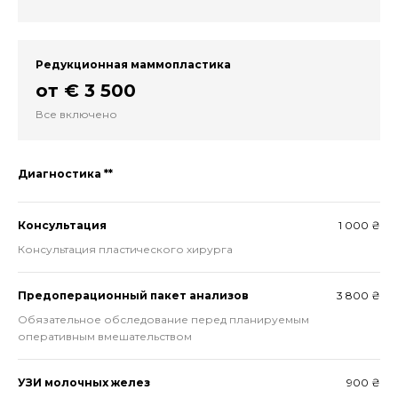
Редукционная маммопластика
от € 3 500
Все включено
Диагностика **
Консультация
1 000 ₴
Консультация пластического хирурга
Предоперационный пакет анализов
3 800 ₴
Обязательное обследование перед планируемым
оперативным вмешательством
УЗИ молочных желез
900 ₴