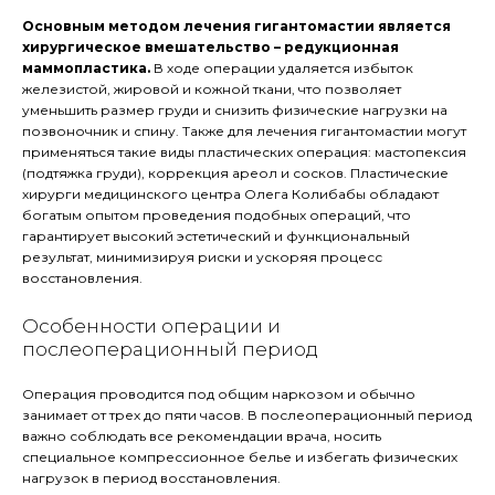
Основным методом лечения гигантомастии является
хирургическое вмешательство – редукционная
маммопластика.
В ходе операции удаляется избыток
железистой, жировой и кожной ткани, что позволяет
уменьшить размер груди и снизить физические нагрузки на
позвоночник и спину. Также для лечения гигантомастии могут
применяться такие виды пластических операция: мастопексия
(подтяжка груди), коррекция ареол и сосков. Пластические
хирурги медицинского центра Олега Колибабы обладают
богатым опытом проведения подобных операций, что
гарантирует высокий эстетический и функциональный
результат, минимизируя риски и ускоряя процесс
восстановления.
Особенности операции и
послеоперационный период
Операция проводится под общим наркозом и обычно
занимает от трех до пяти часов. В послеоперационный период
важно соблюдать все рекомендации врача, носить
специальное компрессионное белье и избегать физических
нагрузок в период восстановления.