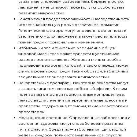
связанные с половым созреванием, беременностью,
лактацией и менопаузой, также могут способствовать
развитию макромастии.
Генетическая предрасположенность. Наследственность
играет значительную роль в развитии макромастии.
Генетические факторы могут определять склонность к
увеличению молочных желез, а также чувствительность
тканей груди к гормональным изменениям.
Избыточный вес и ожирение. Увеличение общей
жировой массы тела может привести к увеличению
размера молочных желез. Жировая ткань способна
производить эстроген, который, в свою очередь, может
стимулировать рост груди. Таким образом, избыточный
вес увеличивает риск развития гигантомастии.
Лекарственные препараты. Некоторые лекарства могут
вызывать гигантомастию как побочный эффект. К таким
препаратам относятся гормональные контрацептивы,
лекарства для лечения гипертонии, антидепрессанты и
препараты, содержащие гормоны, такие как эстроген и
прогестерон.
Медицинские состояния. Определенные заболевания и
состояния здоровья могут способствовать развитию
гигантомастии. Среди них — заболевания щитовидной
железы, синдром поликистозных яичников, опухоли