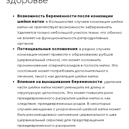
здоровье
Возможность беременности после конизации
шейки матки
: в большинстве случаев конизация шейки
матки не препятствует возможности забеременеть.
Удаляется только небольшой участок ткани, что обычно
не влияет на функциональность репродуктивных
органов.
Потенциальные осложнения
: в редких случаях
конизация может привести к образованию рубцов
(цервикальный стеноз), что может осложнить
проникновение сперматозоидов в полость матки. Это
состояние может потребовать дополнительного
лечения, такого как дилатация шейки матки.
Влияние на вынашивание беременности
: удаление
части шейки матки может уменьшить её длину и
структурную целостность. Это может повысить риск
преждевременного раскрытия шейки матки и, как
следствие, преждевременных родов. В некоторых
случаях женщинам с укороченной шейкой матки может
быть рекомендовано наложение цервикального шва
(цервикальный серкляж) для предотвращения
преждевременного раскрытия.