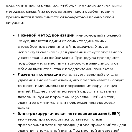
Конизация шейки матки может быть выполнена несколькими
методами, каждый из которых имеет свои особенности и
применяется в зависимости от конкретной клинической
ситуации:
Ножевой метод конизации
, или холодный ножевой
конус, является одним из самых традиционных
способов проведения этой процедуры. Хирург
использует скальпель для удаления конусообразного
участка ткани из шейки матки. Процедура проводится
под общим или местным наркозом, в зависимости от
объема вмешательства и предпочтений пациентки.
Лазерная конизация
использует лазерный луч для
удаления аномальной ткани, что обеспечивает высокую
точность и минимальные повреждения окружающих
тканей. Под местной анестезией хирург направляет
лазерный луч на пораженные участки шейки матки,
удаляя их с минимальным повреждением здоровых
тканей.
Электрохирургическая петлевая эксцизия (LEEP)
–
это метод, при котором используется тонкая
проволочная петля, проводящая электрический ток для
удаления аномальной ткани. Под местной анестезией