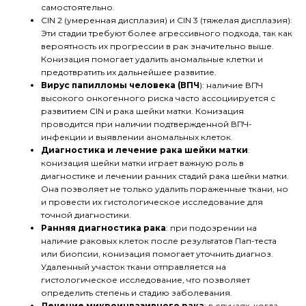
самостоятельно.
CIN 2 (умеренная дисплазия) и CIN 3 (тяжелая дисплазия):
Эти стадии требуют более агрессивного подхода, так как
вероятность их прогрессии в рак значительно выше.
Конизация помогает удалить аномальные клетки и
предотвратить их дальнейшее развитие.
Вирус папилломы человека (ВПЧ
): наличие ВПЧ
высокого онкогенного риска часто ассоциируется с
развитием CIN и рака шейки матки. Конизация
проводится при наличии подтвержденной ВПЧ-
инфекции и выявлении аномальных клеток.
Диагностика и лечение рака шейки матки
:
конизация шейки матки играет важную роль в
диагностике и лечении ранних стадий рака шейки матки.
Она позволяет не только удалить пораженные ткани, но
и провести их гистологическое исследование для
точной диагностики.
Ранняя диагностика рака
: при подозрении на
наличие раковых клеток после результатов Пап-теста
или биопсии, конизация помогает уточнить диагноз.
Удаленный участок ткани отправляется на
гистологическое исследование, что позволяет
определить степень и стадию заболевания.
Лечение микроинвазивного рака
: в случаях, когда