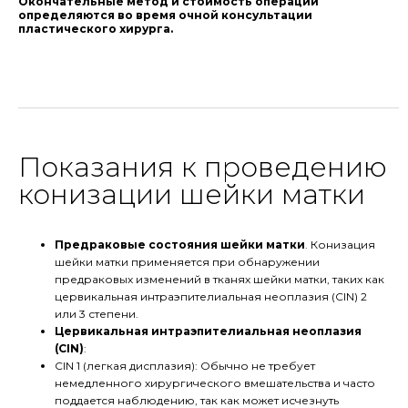
Окончательные метод и стоимость операции
определяются во время очной консультации
пластического хирурга.
Показания к проведению
конизации шейки матки
Предраковые состояния шейки матки
. Конизация
шейки матки применяется при обнаружении
предраковых изменений в тканях шейки матки, таких как
цервикальная интраэпителиальная неоплазия (CIN) 2
или 3 степени.
Цервикальная интраэпителиальная неоплазия
(CIN)
:
CIN 1 (легкая дисплазия): Обычно не требует
немедленного хирургического вмешательства и часто
поддается наблюдению, так как может исчезнуть