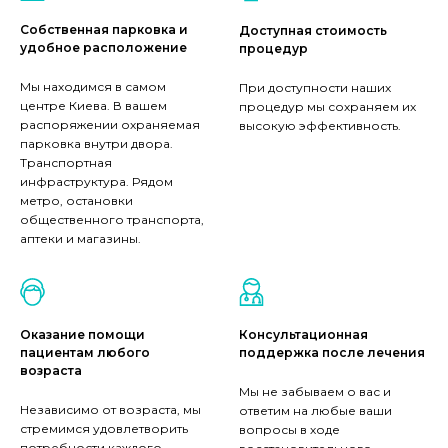
Собственная парковка и
Доступная стоимость
удобное расположение
процедур
Мы находимся в самом
При доступности наших
центре Киева. В вашем
процедур мы сохраняем их
распоряжении охраняемая
высокую эффективность.
парковка внутри двора.
Транспортная
инфраструктура. Рядом
метро, остановки
общественного транспорта,
аптеки и магазины.
Оказание помощи
Консультационная
пациентам любого
поддержка после лечения
возраста
Мы не забываем о вас и
Независимо от возраста, мы
ответим на любые ваши
стремимся удовлетворить
вопросы в ходе
потребности каждого