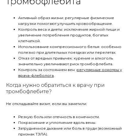
тромбофлебита
Активный образ жизни: регулярные физические
нагрузки помогают улучшить кровообращение.
Контроль веса и диеты: исключение жирной пищи и
увеличение потребления продуктов, богатых
клетчаткой.
Использование компрессионного белья: особенно
полезно при длительных поездках или перелетах.
Отказ от вредных привычек: курение и алкоголь
значительно увеличивают риск тромбофлебита.
Контроль за состоянием вен:
регулярные осмотры у
врача-флеболога
.
Когда нужно обратиться к врачу при
тромбофлебите?
Не откладывайте визит, если вы заметили:
Резкую боль или отечность в конечности.
Покраснение и уплотнение вдоль вены.
Затрудненное дыхание или боль в груди (возможный
признак ТЭЛА).