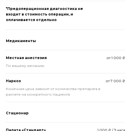
*Предоперационная диагностика не
входит в стоимость операции, и
оплачивается отдельно
Медикаменты
Местная анестезия
от 1 000 ₴
По вашему желанию
Наркоз
от 7 000 ₴
Конечная цена зависит от количества препарата в
расчете на конкретного пациента
Стационар
Палата «Стандарт»
1 000 ₴ / 3 часа