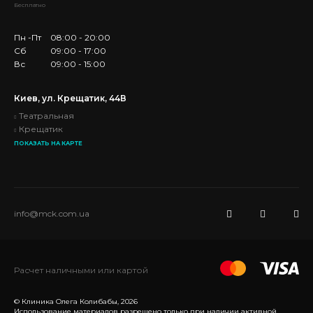
Бесплатно
Пн -Пт
08:00 - 20:00
Сб
09:00 - 17:00
Вс
09:00 - 15:00
Киев, ул. Крещатик, 44В
Театральная
Крещатик
ПОКАЗАТЬ НА КАРТЕ
info@mck.com.ua
Расчет наличными или картой
© Клиника Олега Колибабы, 2026
Использование материалов разрешено только при наличии активной