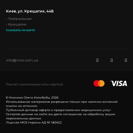
Киев, ул. Крещатик, 44В
Театральная
Крещатик
ПОКАЗАТЬ НА КАРТЕ
info@mck.com.ua
Расчет наличными или картой
© Клиника Олега Колибабы, 2026
Использование материалов разрешено только при наличии активной
ссылки на источник.
Публичный договор-оферта о предоставлении медицинских услуг
Оставляя данные на сайте вы даете соглашение на обработку ваших
персональных данных.
Ліцензія МОЗ України АД № 063422