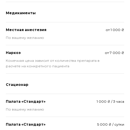
Медикаменты
Местная анестезия
от 1 000 ₴
По вашему желанию
Наркоз
от 7 000 ₴
Конечная цена зависит от количества препарата в
расчете на конкретного пациента
Стационар
Палата «Стандарт»
1 000 ₴ / 3 часа
По вашему желанию
Палата «Стандарт»
5 000 ₴ / сутки