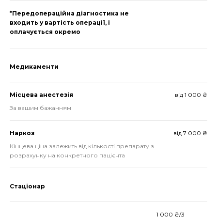
*Передопераційна діагностика не
входить у вартість операції, і
оплачується окремо
Медикаменти
Місцева анестезія
від 1 000 ₴
За вашим бажанням
Наркоз
від 7 000 ₴
Кінцева ціна залежить від кількості препарату з
розрахунку на конкретного пацієнта
Стаціонар
1 000 ₴/3