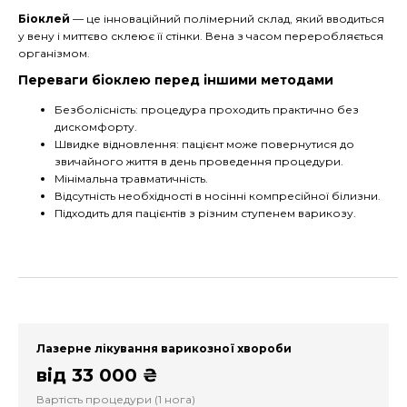
Біоклей
— це інноваційний полімерний склад, який вводиться
у вену і миттєво склеює її стінки. Вена з часом переробляється
організмом.
Переваги біоклею перед іншими методами
Безболісність: процедура проходить практично без
дискомфорту.
Швидке відновлення: пацієнт може повернутися до
звичайного життя в день проведення процедури.
Мінімальна травматичність.
Відсутність необхідності в носінні компресійної білизни.
Підходить для пацієнтів з різним ступенем варикозу.
Лазерне лікування варикозної хвороби
від 33 000 ₴
Вартість процедури (1 нога)