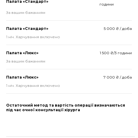
Палата «Стандарт»
години
За вашим бажанням
Палата «Стандарт»
5 000 ₴ / доба
1 ніч. Харчування включено
Палата «Люкс»
1 500 ₴/3 години
За вашим бажанням
Палата «Люкс»
7 000 ₴ / доба
1 ніч. Харчування включено
Остаточний метод та вартість операції визначаються
під час очної консультації хірурга