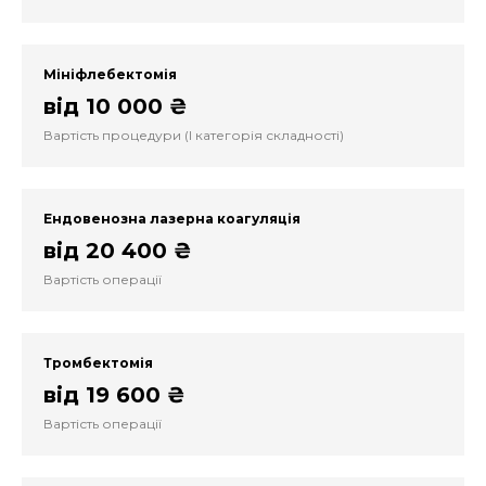
Мініфлебектомія
від 10 000 ₴
Вартість процедури (I категорія складності)
Ендовенозна лазерна коагуляція
від 20 400 ₴
Вартість операції
Тромбектомія
від 19 600 ₴
Вартість операції