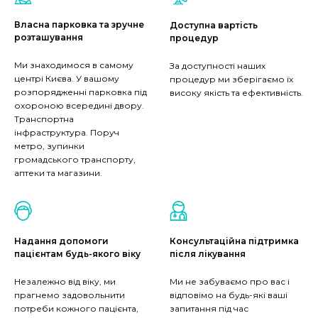
Власна парковка та зручне
Доступна вартість
розташування
процедур
Ми знаходимося в самому
За доступності наших
центрі Києва. У вашому
процедур ми зберігаємо їх
розпорядженні парковка під
високу якість та ефективність.
охороною всередині двору.
Транспортна
інфраструктура. Поруч
метро, зупинки
громадського транспорту,
аптеки та магазини.
Надання допомоги
Консультаційна підтримка
пацієнтам будь-якого віку
після лікування
Незалежно від віку, ми
Ми не забуваємо про вас і
прагнемо задовольнити
відповімо на будь-які ваші
потреби кожного пацієнта,
запитання під час