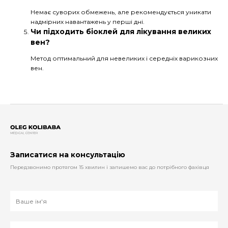
Немає суворих обмежень, але рекомендується уникати
надмірних навантажень у перші дні.
Чи підходить біоклей для лікування великих
вен?
Метод оптимальний для невеликих і середніх варикозних
вен.
Записатися на консультацію
Передзвонимо протягом 15 хвилин і запишемо вас до потрібного фахівця