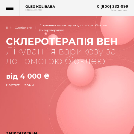
0 (800) 332-999
Безкоштовно
Лікування варикозу за допомогою біоклея
Флебологія
(склеротерапія)
СКЛЕРОТЕРАПІЯ ВЕН
Лікування варикозу за
допомогою біоклею
від 4 000 ₴
Вартість 1 зони
ЗАПИСАТИСЯ НА