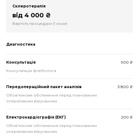
Склеротерапія
від 4 000 ₴
Вартість процедури (1 зони)
Диагностика
Консультація
900 ₴
Консультація флеболога
Передопераційний пакет аналізів
3 800 ₴
Обов'язкове обстеження перед планованим
оперативним втручанням
Електрокардіографія (ЕКГ)
200 ₴
Обов'язкове обстеження перед планованим
оперативним втручанням