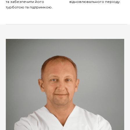
та забезпечити його
відновлювального періоду.
турботою та підтримкою.