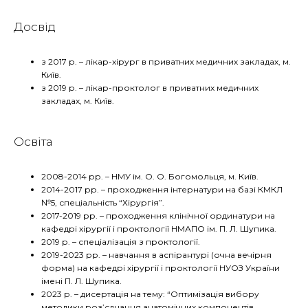
Досвід
з 2017 р. – лікар-хірург в приватних медичних закладах, м.
Київ.
з 2019 р. – лікар-проктолог в приватних медичних
закладах, м. Київ.
Освіта
2008-2014 рр. – НМУ ім. О. О. Богомольця, м. Київ.
2014-2017 рр. – проходження інтернатури на базі КМКЛ
№5, спеціальність “Хірургія”.
2017-2019 рр. – проходження клінічної ординатури на
кафедрі хірургії і проктології НМАПО ім. П. Л. Шупика.
2019 р. – спеціалізація з проктології.
2019-2023 рр. – навчання в аспірантурі (очна вечірня
форма) на кафедрі хірургії і проктології НУОЗ України
імені П. Л. Шупика.
2023 р. – дисертація на тему: “Оптимізація вибору
методики роз’єднання анатомічних компонентів