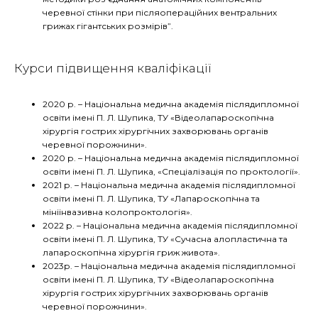
черевної стінки при післяопераційних вентральних
грижах гігантських розмірів”.
Курси підвищення кваліфікації
2020 р. – Національна медична академія післядипломної
освіти імені П. Л. Шупика, ТУ «Відеолапароскопічна
хірургія гострих хірургічних захворювань органів
черевної порожнини».
2020 р. – Національна медична академія післядипломної
освіти імені П. Л. Шупика, «Спеціалізація по проктології».
2021 р. – Національна медична академія післядипломної
освіти імені П. Л. Шупика, ТУ «Лапароскопічна та
мініінвазивна колопроктологія».
2022 р. – Національна медична академія післядипломної
освіти імені П. Л. Шупика, ТУ «Сучасна алопластична та
лапароскопічна хірургія гриж живота».
2023р. – Національна медична академія післядипломної
освіти імені П. Л. Шупика, ТУ «Відеолапароскопічна
хірургія гострих хірургічних захворювань органів
черевної порожнини».