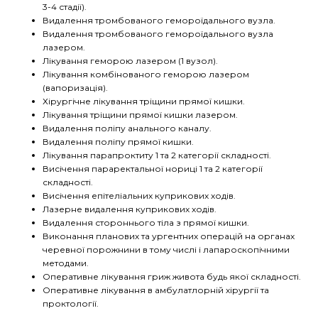
3-4 стадії).
Видалення тромбованого гемороїдального вузла.
Видалення тромбованого гемороїдального вузла
лазером.
Лікування геморою лазером (1 вузол).
Лікування комбінованого геморою лазером
(вапоризація).
Хірургічне лікування тріщини прямої кишки.
Лікування тріщини прямої кишки лазером.
Видалення поліпу анального каналу.
Видалення поліпу прямої кишки.
Лікування парапроктиту 1 та 2 категорії складності.
Висічення параректальної нориці 1 та 2 категорії
складності.
Висічення епітеліальних куприкових ходів.
Лазерне видалення куприкових ходів.
Видалення стороннього тіла з прямої кишки.
Виконання планових та ургентних операцій на органах
черевної порожнини в тому числі і лапароскопічними
методами.
Оперативне лікування гриж живота будь якої складності.
Оперативне лікування в амбулатлорній хірургії та
проктології.