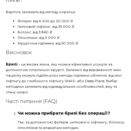
Вартість залежить від методу корекції:
Філери: від 6 400 до 20 000 ₴
Нитковий ліфтинг: від 35 000 ₴
Ботокс: від 3 860 ₴
Ліполітики: від 3 000 ₴
Хірургічна підтяжка: від 50 000 ₴
Висновок
Брилі
– це вікова зміна, яку можна ефективно усунути за
допомогою пластичної хірургії. Залежно від вираженості змін
пацієнту можуть підійти різні методи підтяжки обличчя, від міні-
ліфтінгу до глибокого ліфтінгу SMAS- або Deep Plane. Вибір
методики залежить від індивідуальних особливостей, віку та
стану шкіри.
Часті питання (FAQ)
Чи можна прибрати брилі без операції?
Так, за допомогою філерів, ниткового ліфтингу, ботоксу,
ліполітиків та апаратних методик.