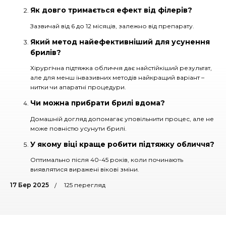
Як довго тримається ефект від філерів?
Зазвичай від 6 до 12 місяців, залежно від препарату.
Який метод найефективніший для усунення
брилів?
Хірургічна підтяжка обличчя дає найстійкіший результат,
але для менш інвазивних методів найкращий варіант –
нитки чи апаратні процедури.
Чи можна прибрати брилі вдома?
Домашній догляд допомагає уповільнити процес, але не
може повністю усунути брилі.
У якому віці краще робити підтяжку обличчя?
Оптимально після 40-45 років, коли починають
виявлятися виражені вікові зміни.
17 Бер 2025
125 перегляд