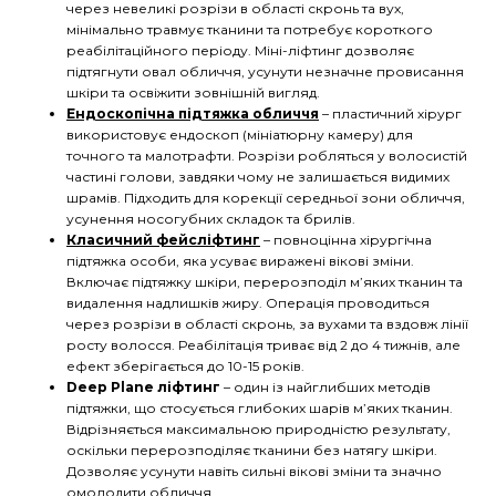
через невеликі розрізи в області скронь та вух,
мінімально травмує тканини та потребує короткого
реабілітаційного періоду. Міні-ліфтинг дозволяє
підтягнути овал обличчя, усунути незначне провисання
шкіри та освіжити зовнішній вигляд.
Ендоскопічна підтяжка обличчя
– пластичний хірург
використовує ендоскоп (мініатюрну камеру) для
точного та малотрафти. Розрізи робляться у волосистій
частині голови, завдяки чому не залишається видимих ​​
шрамів. Підходить для корекції середньої зони обличчя,
усунення носогубних складок та брилів.
Класичний фейсліфтинг
– повноцінна хірургічна
підтяжка особи, яка усуває виражені вікові зміни.
Включає підтяжку шкіри, перерозподіл м’яких тканин та
видалення надлишків жиру. Операція проводиться
через розрізи в області скронь, за вухами та вздовж лінії
росту волосся. Реабілітація триває від 2 до 4 тижнів, але
ефект зберігається до 10-15 років.
Deep Plane ліфтинг
– один із найглибших методів
підтяжки, що стосується глибоких шарів м’яких тканин.
Відрізняється максимальною природністю результату,
оскільки перерозподіляє тканини без натягу шкіри.
Дозволяє усунути навіть сильні вікові зміни та значно
омолодити обличчя.