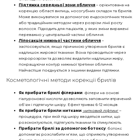
Підтяжка середньої зони обличчя
– орієнтована на
корекцію області вилиць, носогубних складок та брилів.
Може виконуватися за допомогою ендоскопічних технік
або традиційним методом через розрізи лінії росту
волосся. Підходить для пацієнтів, у яких зміни виражені
переважно у центральній частині обличчя.
Ліпосакція нижньої частини обличчя
–
застосовується, якщо причиною утворення брилів є
надлишок жирової тканини. Вона проводиться через
мікророзрізи та дозволяє видалити надлишки жиру,
покращуючи контур нижньої третини обличчя.
Найчастіше поєднується з іншими видами підтяжки.
Косметологічні методи корекції брилів
Як прибрати брилі філерами
: філери на основі
гіалуронової кислоти дозволяють заповнити втрачений
об’єм і підтягнути шкіру. Ефект триває 6-12 місяців.
Як прибрати брили нитками
:
нитковий ліфтинг
–
процедура, при якій під шкіру вводяться нитки, що
розсмоктуються, підтягують тканини та стимулюють.
Прибрати брилі за допомогою ботоксу
: ботокс
допомагає розслабити м’язи, що сприяють утворенню