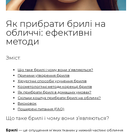
Як прибрати брилі на
обличчі: ефективні
методи
Зміст:
Що таке брилі і чому вони з’являються?
Причини утворення брилів
Хірургічні способи усунення брилів
Косметологічні методи корекції брилів
Як прибрати брилі в домашніх умовах?
Скільки коштує прибрати брилі на обличчі?
Висновок
Поширені питання (FAQ)
Що таке брилі і чому вони з’являються?
Брилі
— це опущення м’яких тканин у нижній частині обличчя