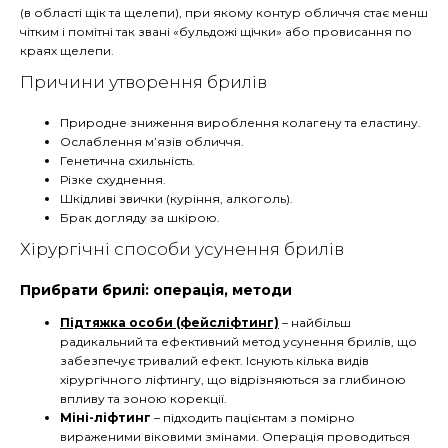
(в області щік та щелепи), при якому контур обличчя стає менш
чітким і помітні так звані «бульдожі щічки» або провисання по
краях щелепи.
Причини утворення брилів
Природне зниження вироблення колагену та еластину.
Ослаблення м’язів обличчя.
Генетична схильність.
Різке схуднення.
Шкідливі звички (куріння, алкоголь).
Брак догляду за шкірою.
Хірургічні способи усунення брилів
Прибрати брилі: операція, методи
Підтяжка особи (фейсліфтинг)
– найбільш
радикальний та ефективний метод усунення брилів, що
забезпечує тривалий ефект. Існують кілька видів
хірургічного ліфтингу, що відрізняються за глибиною
впливу та зоною корекції.
Міні-ліфтинг
– підходить пацієнтам з помірно
вираженими віковими змінами. Операція проводиться