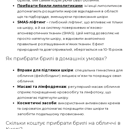
брилів, тим самим коригуючи овал обличчя.
Прибрати брили липолитиками
: ін’єкції липолитиков
допомагають розщепити жирові відкладення в області
щік та підборіддя, зменшуючи провисання шкіри.
SMAS-ліфтинг
– глибокий ліфтинг, що впливає не тільки
на шкіру, а й на систему поверхневих м’язово-
апоневротичних тканин (SMAS). Цей метод дозволяє не
просто натягнути шкіру, а відновити анатомічно
правильне розташування м’яких тканин. Ефект
природний та довготривалий, зберігається на 10-15 років.
Як прибрати брилі в домашніх умовах?
Вправи для підтяжки шкіри
: спеціальна гімнастика для
обличчя (фейсбілдинг) зміцнює м’язи та покращує овал
обличчя.
Масажі та лімфодренаж
: регулярний масаж обличчя
сприяє покращенню кровообігу та лімфотоку, що
допомагає підтягнути шкіру.
Косметичні засоби
: використання антивікових кремів
та сироваток допомагає покращити стан шкіри та
запобігти подальшому провисанню.
Скільки коштує прибрати брилі на обличчі в
Києві?