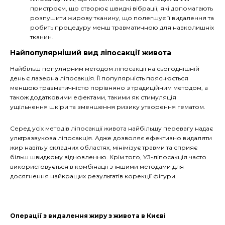
пристроєм, що створює швидкі вібрації, які допомагають
розпушити жирову тканину, що полегшує її видалення та
робить процедуру менш травматичною для навколишніх
тканин.
Найпопулярніший вид ліпосакції живота
Найбільш популярним методом ліпосакції на сьогоднішній
день є лазерна ліпосакція. Її популярність пояснюється
меншою травматичністю порівняно з традиційним методом, а
також додатковими ефектами, такими як стимуляція
ущільнення шкіри та зменшення ризику утворення гематом.
Серед усіх методів ліпосакції живота найбільшу перевагу надає
ультразвукова ліпосакція. Адже дозволяє ефективно видаляти
жир навіть у складних областях, мінімізує травми та сприяє
більш швидкому відновленню. Крім того, УЗ-ліпосакція часто
використовується в комбінації з іншими методами для
досягнення найкращих результатів корекції фігури.
Операції з видалення жиру з живота в Києві