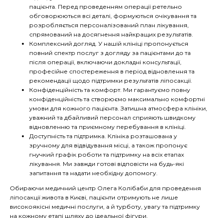
пацієнта. Перед проведенням операції ретельно
обговорюються всі деталі, формуються очікування та
розробляється персоналізований план лікування,
спрямований на досягнення найкращих результатів.
Комплексний догляд. У нашій клініці пропонується
повний спектр послуг з догляду за пацієнтами до та
після операції, включаючи докладні консультації,
професійне спостереження в період відновлення та
рекомендації щодо підтримки результатів ліпосакції.
Конфіденційність та комфорт. Ми гарантуємо повну
конфіденційність та створюємо максимально комфортні
умови для кожного пацієнта. Затишна атмосфера клініки,
уважний та дбайливий персонал сприяють швидкому
відновленню та приємному перебування в клініці.
Доступність та підтримка. Клініка розташована у
зручному для відвідування місці, а також пропонує
гнучкий графік роботи та підтримку на всіх етапах
лікування. Ми завжди готові відповісти на будь-які
запитання та надати необхідну допомогу.
Обираючи медичний центр Олега Колібаби для проведення
ліпосакції живота в Києві, пацієнти отримують не лише
високоякісні медичні послуги, а й турботу, увагу та підтримку
на кожному етапі шляху до ідеальної фігури.