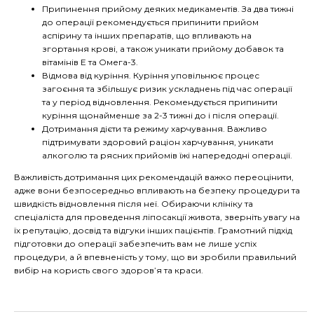
Припинення прийому деяких медикаментів. За два тижні
до операції рекомендується припинити прийом
аспірину та інших препаратів, що впливають на
згортання крові, а також уникати прийому добавок та
вітамінів Е та Омега-3.
Відмова від куріння. Куріння уповільнює процес
загоєння та збільшує ризик ускладнень під час операції
та у період відновлення. Рекомендується припинити
куріння щонайменше за 2-3 тижні до і після операції.
Дотримання дієти та режиму харчування. Важливо
підтримувати здоровий раціон харчування, уникати
алкоголю та рясних прийомів їжі напередодні операції.
Важливість дотримання цих рекомендацій важко переоцінити,
адже вони безпосередньо впливають на безпеку процедури та
швидкість відновлення після неї. Обираючи клініку та
спеціаліста для проведення ліпосакції живота, зверніть увагу на
їх репутацію, досвід та відгуки інших пацієнтів. Грамотний підхід
підготовки до операції забезпечить вам не лише успіх
процедури, а й впевненість у тому, що ви зробили правильний
вибір на користь свого здоров’я та краси.