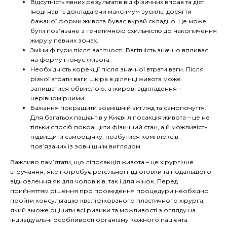
Відсутність явних результатів від фізичних вправ та дієт.
Іноді навіть докладаючи максимум зусиль, досягти
бажаної форми живота буває вкрай складно. Це може
бути пов’язане з генетичною схильністю до накопичення
жиру у певних зонах.
Зміни фігури після вагітності. Вагітність значно впливає
на форму і тонус живота.
Необхідність корекції після значної втрати ваги. Після
різкої втрати ваги шкіра в ділянці живота може
залишатися обвислою, а жирові відкладення –
нерівномірними.
Бажання покращити зовнішній вигляд та самопочуття.
Для багатьох пацієнтів у Києві ліпосакція живота – це не
тільки спосіб покращити фізичний стан, а й можливість
підвищити самооцінку, позбутися комплексів,
пов’язаних із зовнішнім виглядом.
Важливо пам’ятати, що ліпосакція живота – це хірургічне
втручання, яке потребує ретельної підготовки та подальшого
відновлення як для чоловіків, так і для жінок. Перед
прийняттям рішення про проведення процедури необхідно
пройти консультацію кваліфікованого пластичного хірурга,
який зможе оцінити всі ризики та можливості з огляду на
індивідуальні особливості організму кожного пацієнта.