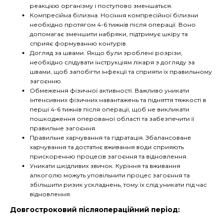
реакцією організму і поступово зменшаться.
Компресійна білизна. Носіння компресійної білизни
необхідно протягом 4-6 тижнів після операції. Воно
допомагає зменшити набряки, підтримує шкіру та
сприяє формуванню контурів.
Догляд за швами. Якщо були зроблені розрізи,
необхідно слідувати інструкціям лікаря з догляду за
швами, щоб запобігти інфекції та сприяти їх правильному
загоєнню.
Обмеження фізичної активності. Важливо уникати
інтенсивних фізичних навантажень та підняття тяжкості в
перші 4-6 тижнів після операції, щоб не викликати
пошкодження оперованої області та забезпечити її
правильне загоєння.
Правильне харчування та гідратація. Збалансоване
харчування та достатнє вживання води сприяють
прискоренню процесів загоєння та відновлення.
Уникати шкідливих звичок. Куріння та вживання
алкоголю можуть уповільнити процес загоєння та
збільшити ризик ускладнень, тому їх слід уникати під час
відновлення.
Довгостроковий післяопераційний період: