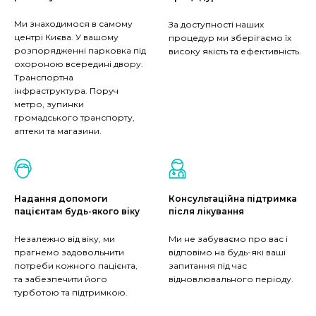
Ми знаходимося в самому
За доступності наших
центрі Києва. У вашому
процедур ми зберігаємо їх
розпорядженні парковка під
високу якість та ефективність.
охороною всередині двору.
Транспортна
інфраструктура. Поруч
метро, зупинки
громадського транспорту,
аптеки та магазини.
Надання допомоги
Консультаційна підтримка
пацієнтам будь-якого віку
після лікування
Незалежно від віку, ми
Ми не забуваємо про вас і
прагнемо задовольнити
відповімо на будь-які ваші
потреби кожного пацієнта,
запитання під час
та забезпечити його
відновлювального періоду.
турботою та підтримкою.