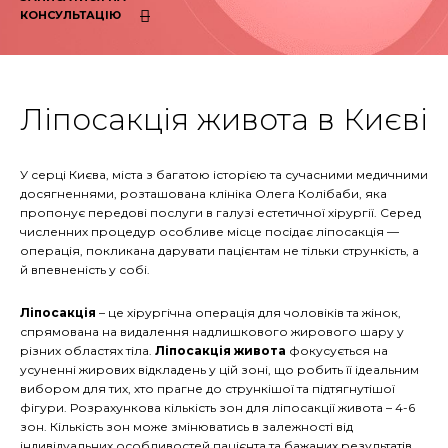
КОНСУЛЬТАЦІЮ
Ліпосакція живота в Києві
У серці Києва, міста з багатою історією та сучасними медичними
досягненнями, розташована клініка Олега Колібаби, яка
пропонує передові послуги в галузі естетичної хірургії. Серед
численних процедур особливе місце посідає ліпосакція —
операція, покликана дарувати пацієнтам не тільки стрункість, а
й впевненість у собі.
Ліпосакція
– це хірургічна операція для чоловіків та жінок,
спрямована на видалення надлишкового жирового шару у
різних областях тіла.
Ліпосакція живота
фокусується на
усуненні жирових відкладень у цій зоні, що робить її ідеальним
вибором для тих, хто прагне до стрункішої та підтягнутішої
фігури. Розрахункова кількість зон для ліпосакції живота – 4-6
зон. Кількість зон може змінюватись в залежності від
індивідуальних особливостей пацієнта та бажаних результатів.