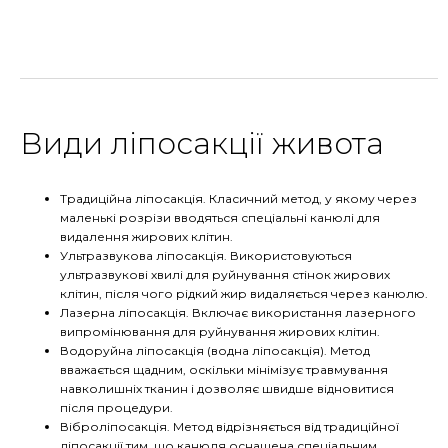
Види ліпосакції живота
Традиційна ліпосакція. Класичний метод, у якому через
маленькі розрізи вводяться спеціальні канюлі для
видалення жирових клітин.
Ультразвукова ліпосакція. Використовуються
ультразвукові хвилі для руйнування стінок жирових
клітин, після чого рідкий жир видаляється через канюлю.
Лазерна ліпосакція. Включає використання лазерного
випромінювання для руйнування жирових клітин.
Водоруйна ліпосакція (водна ліпосакція). Метод
вважається щадним, оскільки мінімізує травмування
навколишніх тканин і дозволяє швидше відновитися
після процедури.
Віброліпосакція. Метод відрізняється від традиційної
ліпосакції тим, що канюля оснащена спеціальним