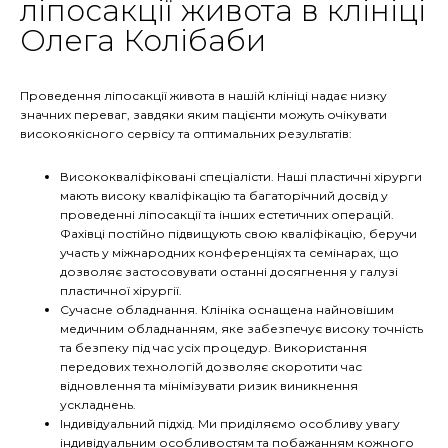
ліпосакції живота в клініці
Олега Колібаби
Проведення ліпосакції живота в нашій клініці надає низку
значних переваг, завдяки яким пацієнти можуть очікувати
високоякісного сервісу та оптимальних результатів:
Висококваліфіковані спеціалісти. Наші пластичні хірурги
мають високу кваліфікацію та багаторічний досвід у
проведенні ліпосакції та інших естетичних операцій.
Фахівці постійно підвищують свою кваліфікацію, беручи
участь у міжнародних конференціях та семінарах, що
дозволяє застосовувати останні досягнення у галузі
пластичної хірургії.
Сучасне обладнання. Клініка оснащена найновішим
медичним обладнанням, яке забезпечує високу точність
та безпеку під час усіх процедур. Використання
передових технологій дозволяє скоротити час
відновлення та мінімізувати ризик виникнення
ускладнень.
Індивідуальний підхід. Ми приділяємо особливу увагу
індивідуальним особливостям та побажанням кожного