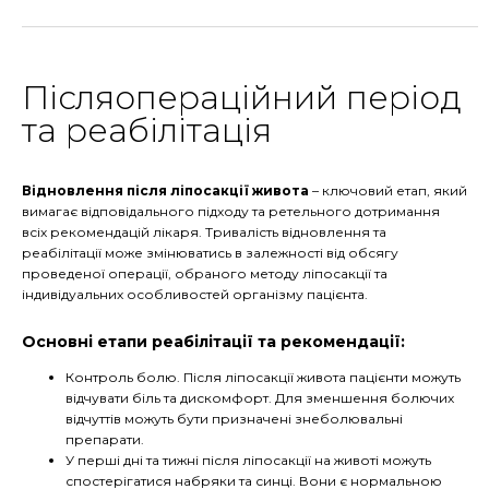
Післяопераційний період
та реабілітація
Відновлення після ліпосакції живота
– ключовий етап, який
вимагає відповідального підходу та ретельного дотримання
всіх рекомендацій лікаря. Тривалість відновлення та
реабілітації може змінюватись в залежності від обсягу
проведеної операції, обраного методу ліпосакції та
індивідуальних особливостей організму пацієнта.
Основні етапи реабілітації та рекомендації:
Контроль болю. Після ліпосакції живота пацієнти можуть
відчувати біль та дискомфорт. Для зменшення болючих
відчуттів можуть бути призначені знеболювальні
препарати.
У перші дні та тижні після ліпосакції на животі можуть
спостерігатися набряки та синці. Вони є нормальною