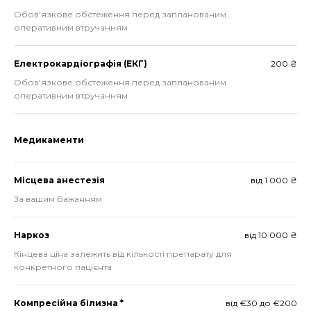
Обов'язкове обстеження перед запланованим
оперативним втручанням
Електрокардіографія (ЕКГ)
200 ₴
Обов'язкове обстеження перед запланованим
оперативним втручанням
Медикаменти
Місцева анестезія
від 1 000 ₴
За вашим бажанням
Наркоз
від 10 000 ₴
Кінцева ціна залежить від кількості препарату для
конкретного пацієнта
Компресійна білизна *
від €30 до €200