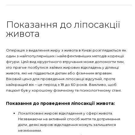
Показання до ліпосакції
живота
Операція з видалення жиру з живота в Києві розглядається як
один з найпопулярніших і найефективніших методів корекції
фігури. Цей вид хірургічного втручання може допомогти тим,
хто прагне позбутися зайвих жирових відкладень у ділянці
живота, які не піддаються дієтам або фізичним вправам.
Віковий ценз для проведення ліпосакції відсутній, проте
найкращий вік – це період з 18 до 60 років. Важливо, щоб
пацієнт був у хорошому фізичному та психологічному стані.
Показання до проведення ліпосакції живота:
Локалізовані жирові відкладення у сфері живота.
Незважаючи на активний спосіб життя та дотримання
дієти, деякі жирові відкладення можуть залишатися
незмінними.