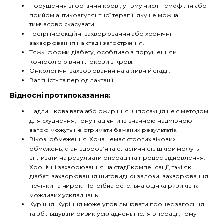
Порушення згортання крові, у тому числі гемофілія або
прийом антикоагулянтної терапії, яку не можна
тимчасово скасувати.
гострі інфекційні захворювання або хронічні
захворювання на стадії загострення.
Тяжкі форми діабету, особливо з порушенням
контролю рівня глюкози в крові.
Онкологічні захворювання на активній стадії.
Вагітність та період лактації.
Відносні протипоказання:
Надлишкова вага або ожиріння. Ліпосакція не є методом
для схуднення, тому пацієнти із значною надмірною
вагою можуть не отримати бажаних результатів.
Вікові обмеження. Хоча немає строгих вікових
обмежень, стан здоров’я та еластичність шкіри можуть
впливати на результати операції та процес відновлення.
Хронічні захворювання на стадії компенсації, такі як
діабет, захворювання щитовидної залози, захворювання
печінки та нирок. Потрібна ретельна оцінка ризиків та
можливих ускладнень.
Куріння. Куріння може уповільнювати процес загоєння
та збільшувати ризик ускладнень після операції, тому