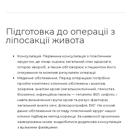
Підготовка до операції з
ліпосакції живота
Консультація. Первинна консультація з пластичним
хірургом, де лікар оцінює загальний стан здоров’я,
історію хвороб, а також обговорює з пацієнтом його
очікування та можливі результати операції.
Медичне обстеження. Перед операцією потрібно
пройти комплекс клінічних обстежень і аналізів,
зокрема: аналізи крові (загальноклінічний, гемостаз,
біохімічні, інфекційна панель — гепатити, ВІЛ, сифіліс, і
навіть визначення групи крові та резус-фактора),
загальний аналіз сечі, флюорографія, ЕКГ. На основі
даних обстеження та огляду пластичний хірург нашої
клініки підбирає метод корекції. За наявності хронічних
захворювань може знадобитися додаткова консультація
з вузькими фахівцями.