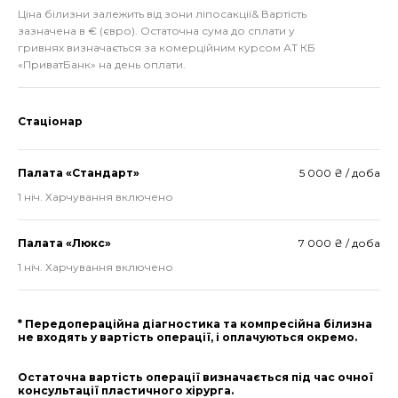
Ціна білизни залежить від зони ліпосакції& Вартість
зазначена в € (євро). Остаточна сума до сплати у
гривнях визначається за комерційним курсом АТ КБ
«ПриватБанк» на день оплати.
Стаціонар
Палата «Стандарт»
5 000 ₴ / доба
1 ніч. Харчування включено
Палата «Люкс»
7 000 ₴ / доба
1 ніч. Харчування включено
* Передопераційна діагностика та компресійна білизна
не входять у вартість операції, і оплачуються окремо.
Остаточна вартість операції визначається під час очної
консультації пластичного хірурга.