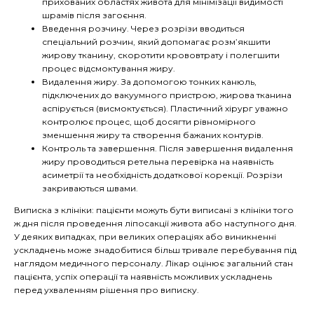
прихованих областях живота для мінімізації видимості
шрамів після загоєння.
Введення розчину. Через розрізи вводиться
спеціальний розчин, який допомагає розм’якшити
жирову тканину, скоротити крововтрату і полегшити
процес відсмоктування жиру.
Видалення жиру. За допомогою тонких канюль,
підключених до вакуумного пристрою, жирова тканина
аспірується (висмоктується). Пластичний хірург уважно
контролює процес, щоб досягти рівномірного
зменшення жиру та створення бажаних контурів.
Контроль та завершення. Після завершення видалення
жиру проводиться ретельна перевірка на наявність
асиметрії та необхідність додаткової корекції. Розрізи
закриваються швами.
Виписка з клініки: пацієнти можуть бути виписані з клініки того
ж дня після проведення ліпосакції живота або наступного дня.
У деяких випадках, при великих операціях або виникненні
ускладнень може знадобитися більш тривале перебування під
наглядом медичного персоналу. Лікар оцінює загальний стан
пацієнта, успіх операції та наявність можливих ускладнень
перед ухваленням рішення про виписку.