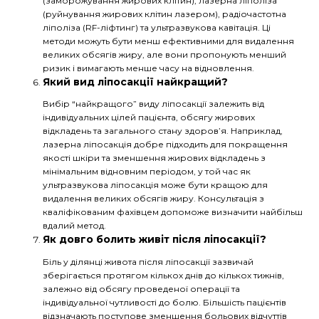
(заморожування жирових клітин), лазерна ліполіза
(руйнування жирових клітин лазером), радіочастотна
ліполіза (RF-ліфтинг) та ультразвукова кавітація. Ці
методи можуть бути менш ефективними для видалення
великих обсягів жиру, але вони пропонують менший
ризик і вимагають менше часу на відновлення.
Який вид ліпосакції найкращий?
Вибір “найкращого” виду ліпосакції залежить від
індивідуальних цілей пацієнта, обсягу жирових
відкладень та загального стану здоров’я. Наприклад,
лазерна ліпосакція добре підходить для покращення
якості шкіри та зменшення жирових відкладень з
мінімальним відновним періодом, у той час як
ультразвукова ліпосакція може бути кращою для
видалення великих обсягів жиру. Консультація з
кваліфікованим фахівцем допоможе визначити найбільш
вдалий метод.
Як довго болить живіт після ліпосакції?
Біль у ділянці живота після ліпосакції зазвичай
зберігається протягом кількох днів до кількох тижнів,
залежно від обсягу проведеної операції та
індивідуальної чутливості до болю. Більшість пацієнтів
відзначають поступове зменшення больових відчуттів