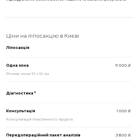
Ціни на ліпосакцію в Києві
Ліпосакція
Одна зона
11 000 ₴
Розмір зони 10 х 10 см
Діагностика *
Консультація
1 000 ₴
Консультація пластичного хірурга
Передопераційний пакет аналізів
3 800 ₴