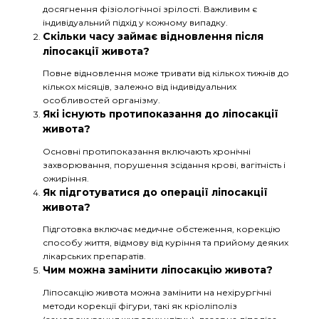
досягнення фізіологічної зрілості. Важливим є
індивідуальний підхід у кожному випадку.
Скільки часу займає відновлення після
ліпосакції живота?
Повне відновлення може тривати від кількох тижнів до
кількох місяців, залежно від індивідуальних
особливостей організму.
Які існують протипоказання до ліпосакції
живота?
Основні протипоказання включають хронічні
захворювання, порушення зсідання крові, вагітність і
ожиріння.
Як підготуватися до операції ліпосакції
живота?
Підготовка включає медичне обстеження, корекцію
способу життя, відмову від куріння та прийому деяких
лікарських препаратів.
Чим можна замінити ліпосакцію живота?
Ліпосакцію живота можна замінити на нехірургічні
методи корекції фігури, такі як кріоліполіз