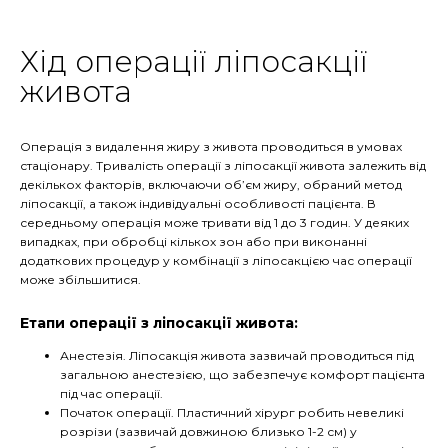
Хід операції ліпосакції
живота
Операція з видалення жиру з живота проводиться в умовах
стаціонару. Тривалість операції з ліпосакції живота залежить від
декількох факторів, включаючи об’єм жиру, обраний метод
ліпосакції, а також індивідуальні особливості пацієнта. В
середньому операція може тривати від 1 до 3 годин. У деяких
випадках, при обробці кількох зон або при виконанні
додаткових процедур у комбінації з ліпосакцією час операції
може збільшитися.
Етапи операції з ліпосакції живота:
Анестезія. Ліпосакція живота зазвичай проводиться під
загальною анестезією, що забезпечує комфорт пацієнта
під час операції.
Початок операції. Пластичний хірург робить невеликі
розрізи (зазвичай довжиною близько 1-2 см) у