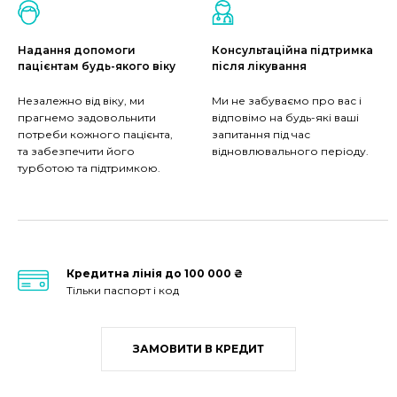
Надання допомоги
Консультаційна підтримка
пацієнтам будь-якого віку
після лікування
Незалежно від віку, ми
Ми не забуваємо про вас і
прагнемо задовольнити
відповімо на будь-які ваші
потреби кожного пацієнта,
запитання під час
та забезпечити його
відновлювального періоду.
турботою та підтримкою.
Кредитна лінія до 100 000 ₴
Тільки паспорт і код
ЗАМОВИТИ В КРЕДИТ