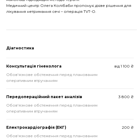
Медичний центр Олега Колібаби пропонує дієве рішення для
лікування нетримання сечі
–
операція TVT-O.
Діагностика
Консультація гінеколога
від 1 100 ₴
Обов'язкове обстеження перед планованим
оперативним втручанням
Передопераційний пакет аналізів
3 800 ₴
Обов'язкове обстеження перед планованим
оперативним втручанням
Електрокардіографія (ЕКГ)
200 ₴
Обов'язкове обстеження перед планованим