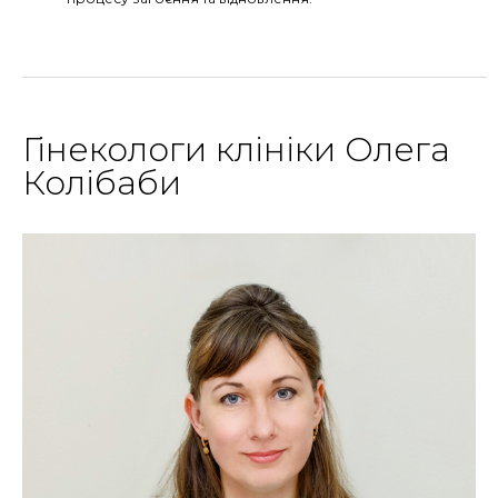
Гінекологи клініки Олега
Колібаби