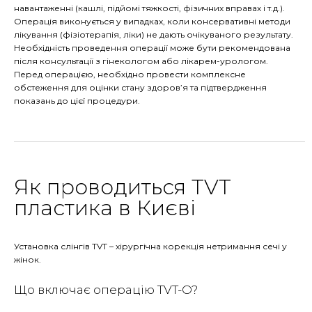
навантаженні (кашлі, підйомі тяжкості, фізичних вправах і т.д.).
Операція виконується у випадках, коли консервативні методи
лікування (фізіотерапія, ліки) не дають очікуваного результату.
Необхідність проведення операції може бути рекомендована
після консультації з гінекологом або лікарем-урологом.
Перед операцією, необхідно провести комплексне
обстеження для оцінки стану здоров’я та підтвердження
показань до цієї процедури.
Як проводиться TVT
пластика в Києві
Установка слінгів TVT – хірургічна корекція нетримання сечі у
жінок.
Що включає операцію TVT-O?