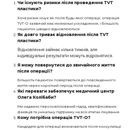
Чи існують ризики після проведення TVT
пластики?
Хоча ризик існує як після будь-якої операції, операція
TVT-O зазвичай має мінімальні ускладнення, і більшість
пацієнток швидко відновлюються.
Як довго триває відновлення після TVT
пластики?
Відновлення займає кілька тижнів, але
індивідуальні результати можуть відрізнятися.
Я можу повернутися до звичайного життя
після операції?
Більшість пацієнток повертаються до повсякденного
життя через короткий період після операції.
Які переваги забезпечує медичний центр
Олега Колібаби?
Ми надаємо персоналізований підхід, кваліфікованих
фахівців та унікальну підтримку на всіх етапах лікування.
Кому потрібна операція TVT-O?
Кандидати для операції визначаються після консультації