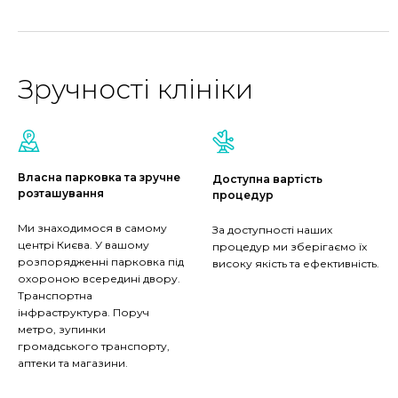
Зручності клініки
Власна парковка та зручне
Доступна вартість
розташування
процедур
Ми знаходимося в самому
За доступності наших
центрі Києва. У вашому
процедур ми зберігаємо їх
розпорядженні парковка під
високу якість та ефективність.
охороною всередині двору.
Транспортна
інфраструктура. Поруч
метро, зупинки
громадського транспорту,
аптеки та магазини.