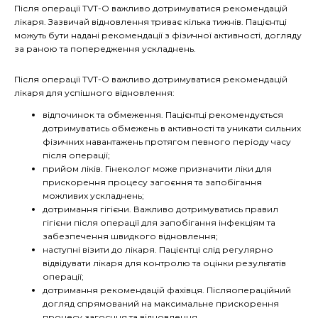
Після операції TVT-О важливо дотримуватися рекомендацій
лікаря. Зазвичай відновлення триває кілька тижнів. Пацієнтці
можуть бути надані рекомендації з фізичної активності, догляду
за раною та попередження ускладнень.
Після операції TVT-O важливо дотримуватися рекомендацій
лікаря для успішного відновлення:
відпочинок та обмеження. Пацієнтці рекомендується
дотримуватись обмежень в активності та уникати сильних
фізичних навантажень протягом певного періоду часу
після операції;
прийом ліків. Гінеколог може призначити ліки для
прискорення процесу загоєння та запобігання
можливих ускладнень;
дотримання гігієни. Важливо дотримуватись правил
гігієни після операції для запобігання інфекціям та
забезпечення швидкого відновлення;
наступні візити до лікаря. Пацієнтці слід регулярно
відвідувати лікаря для контролю та оцінки результатів
операції;
дотримання рекомендацій фахівця. Післяопераційний
догляд спрямований на максимальне прискорення
процесу загоєння та відновлення.