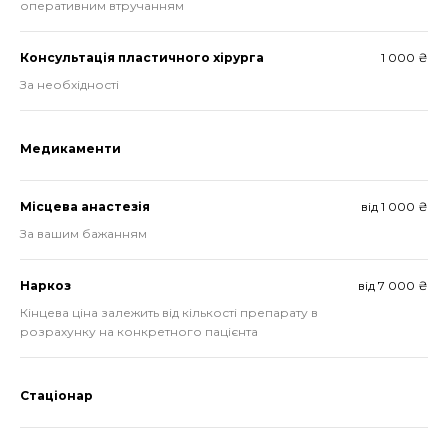
оперативним втручанням
Консультація пластичного хірурга
1 000 ₴
За необхідності
Медикаменти
Місцева анастезія
від 1 000 ₴
За вашим бажанням
Наркоз
від 7 000 ₴
Кінцева ціна залежить від кількості препарату в
розрахунку на конкретного пацієнта
Стаціонар