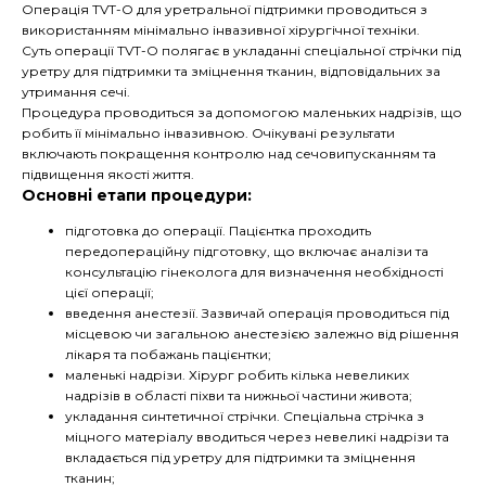
Операція TVT-O для уретральної підтримки проводиться з
використанням мінімально інвазивної хірургічної техніки.
Суть операції TVT-O полягає в укладанні спеціальної стрічки під
уретру для підтримки та зміцнення тканин, відповідальних за
утримання сечі.
Процедура проводиться за допомогою маленьких надрізів, що
робить її мінімально інвазивною. Очікувані результати
включають покращення контролю над сечовипусканням та
підвищення якості життя.
Основні етапи процедури:
підготовка до операції. Пацієнтка проходить
передопераційну підготовку, що включає аналізи та
консультацію гінеколога для визначення необхідності
цієї операції;
введення анестезії. Зазвичай операція проводиться під
місцевою чи загальною анестезією залежно від рішення
лікаря та побажань пацієнтки;
маленькі надрізи. Хірург робить кілька невеликих
надрізів в області піхви та нижньої частини живота;
укладання синтетичної стрічки. Спеціальна стрічка з
міцного матеріалу вводиться через невеликі надрізи та
вкладається під уретру для підтримки та зміцнення
тканин;