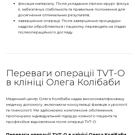
фіксація матеріалу. Після укладання стрічки хірург фіксує
її, забезпечує стабільність та правильне положення для
досягнення оптимальних результатів;
завершення операції. Після завершення процедури
надрізи обробляються і пацієнтку переводять на стадію
післяопераційного догляду.
Переваги операції TVT-O
в клініці Олега Колібаби
Медичний центр Олега Колібаби надає висококваліфіковану
медичну допомогу, включаючи консультації фахівців з урології
та гінекології. Ми здійснюємо комплексне обстеження,
пропонуємо індивідуальний підхід до кожного пацієнта та
професійне відновлення після операції TVT-О.
Переваги операції TVT-O в клініці Олега Колібаби