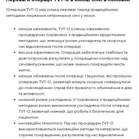
Операція TVT-O має кілька переваг перед традиційними
методами лікування нетримання сечі у жінок:
менша інвазивність. TVT-O є менш інвазивною
процедурою порівняно з традиційними хірургічними
методами, що зменшує ризик ускладнень та скорочує
час відновлення після операції;
висока ефективність. Операція забезпечує стабільні та
довгострокові результати у покращенні контролю над
сечовипусканням, що може значно покращити якість
життя;
менше обмежень після операції. Пацієнтки, які пройшли
операцію TVT-O, зазвичай можуть скоріше повернутися
до повсякденних справ без тривалого обмеження в діях
та активності;
низький ризик ускладнень. У порівнянні з традиційними
методами ризик виникнення ускладнень після операції
TVT-O зазвичай нижчий, що робить її безпечною для
пацієнток;
інноваційні технології. Під час процедури TVT-O
використовуються інноваційні методи та матеріали, що
сприяє покращенню результатів під час відновлення.