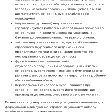
активності, кашлі, чханні або піднятті важкого, коли тиск
всередині черевної порожнини збільшується, а м’язи,
що підтримують сечовий міхур, ослаблені або
пошкоджені;
імпульсивне (ургентне) нетримання сечі
–
характеризується раптовим і несподіваним позивом до
сечовипускання, коли пацієнтка відчуває сильне
бажання до сечовипускання, яке важко стримати;
змішане нетримання сечі
–
поєднує в собі елементи
стресового та ургентного нетримання сечі,
проявляється як при фізичній активності, так і при
несподіваних позовах до сечовипускання;
функціональне нетримання сечі
–
обумовлено
порушенням координації між м’язами
сечового міхура та уретри, яке може бути спричинене
різними факторами, включаючи неврологічні проблеми
або ослаблення м’язів;
переповнення сечового міхура
– в
виникає при
заповненні сечового міхура та його переливі, що
призводить до неконтрольованого сечовипускання.
Визначення типу нетримання сечі у пацієнтки є важливим для
формування індивідуальної стратегії лікування та вибору
найбільш підходящих методів терапії.