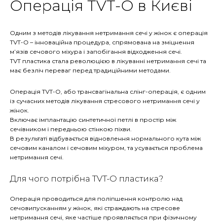
Операція TVT-О в Києві
Одним з методів лікування нетримання сечі у жінок є операція
TVT-O
–
інноваційна процедура, спрямована на зміцнення
м’язів сечового міхура і запобігання відходження сечі.
TVT пластика стала революцією в лікуванні нетримання сечі та
має безліч переваг перед традиційними методами.
Операція TVT-О, або трансвагінальна слінг-операція, є одним
із сучасних методів лікування стресового нетримання сечі у
жінок.
Включає імплантацію синтетичної петлі в простір між
сечівником і передньою стінкою піхви.
В результаті відбувається відновлення нормального кута між
сечовим каналом і сечовим міхуром, та усувається проблема
нетримання сечі.
Для чого потрібна TVT-О пластика?
Операція проводиться для поліпшення контролю над
сечовипусканням у жінок, які страждають на стресове
нетримання сечі, яке частіше проявляється при фізичному