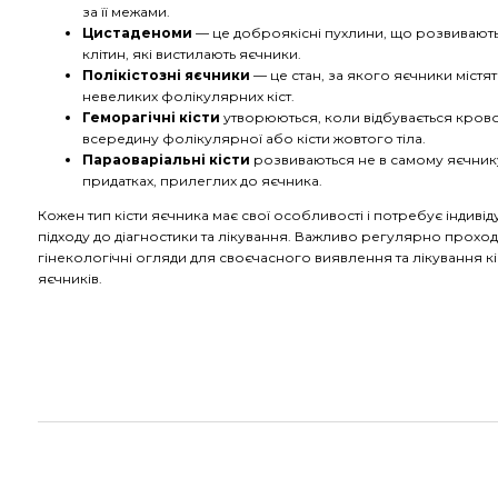
за її межами.
Цистаденоми
— це доброякісні пухлини, що розвивають
клітин, які вистилають яєчники.
Полікістозні яєчники
— це стан, за якого яєчники містят
невеликих фолікулярних кіст.
Геморагічні кісти
утворюються, коли відбувається кров
всередину фолікулярної або кісти жовтого тіла.
Параоваріальні кісти
розвиваються не в самому яєчнику
придатках, прилеглих до яєчника.
Кожен тип кісти яєчника має свої особливості і потребує індиві
підходу до діагностики та лікування. Важливо регулярно прохо
гінекологічні огляди для своєчасного виявлення та лікування кі
яєчників.