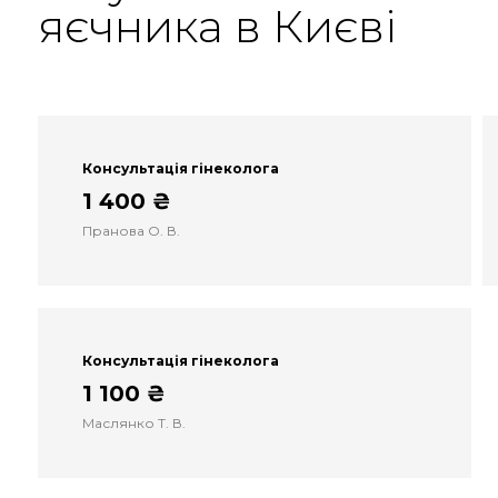
яєчника в Києві
Консультація гінеколога
1 400 ₴
Пранова О. В.
Консультація гінеколога
1 100 ₴
Маслянко Т. В.