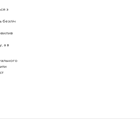
ся з
ь безліч
овилив
, а в
дуального
дити
ст