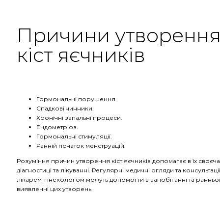
Причини утворенн
кіст яєчників
Гормональні порушення.
Спадкові чинники.
Хронічні запальні процеси.
Ендометріоз.
Гормональні стимуляції.
Ранній початок менструацій.
Розуміння причин утворення кіст яєчників допомагає в їх своєча
діагностиці та лікуванні. Регулярні медичні огляди та консультації
лікарем-гінекологом можуть допомогти в запобіганні та раннь
виявленні цих утворень.