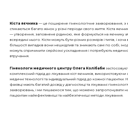
Кіста яєчника
— це поширене гінекологічне захворювання, з 
стикаються багато жінок у різні періоди свого життя. Кіста яєчни
— утворення, заповнене рідиною, яке формується на яєчнику 
всередині нього. Кісти можуть бути різних розмірів і типів, і хоча 
більшості випадків вони нешкідливі та зникають самі по собі, іно
можуть спричинити серйозні ускладнення і потребують медичн
втручання.
Гінекологи медичного центру Олега Колібаби
застосовую
комплексний підхід до лікування кіст яєчників, використовуючи 
медичні технології та індивідуальний підхід до кожної пацієнтки. 
фахівці мають багатий досвід у діагностиці та лікуванні гінеколог
захворювань, і ми пишаємося тим, що можемо запропонувати 
пацієнтам найефективніші та найбезпечніші методи лікування.