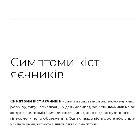
Симптоми кіст
яєчників
Симптоми кіст яєчників
можуть варіюватися залежно від їхньо
розміру, типу і локалізації. У деяких випадках кісти яєчників не 
жодних симптомів і виявляються випадково під час рутинного
гінекологічного обстеження. Однак, якщо кіста росте або спр
ускладнення, можуть з’явитися такі симптоми: