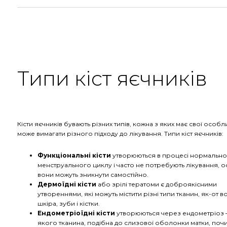
Типи кіст яєчників
Кісти яєчників бувають різних типів, кожна з яких має свої особли
може вимагати різного підходу до лікування. Типи кіст яєчників:
Функціональні кісти
утворюються в процесі нормальн
менструального циклу і часто не потребують лікування, о
вони можуть зникнути самостійно.
Дермоїдні кісти
або зрілі тератоми є доброякісними
утвореннями, які можуть містити різні типи тканин, як-от в
шкіра, зуби і кістки.
Ендометріоїдні кісти
утворюються через ендометріоз – 
якого тканина, подібна до слизової оболонки матки, поч