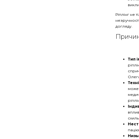
викли
Ріплінг не 
незручност
догляду.
Причин
Тип 
ріплі
сприч
Олега
Техн
може 
медич
ріплі
Інди
вплив
схиль
Нест
паціє
Низь