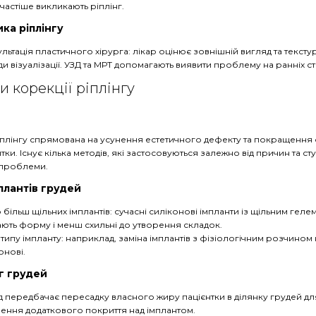
частіше викликають ріплінг.
ка ріплінгу
льтація пластичного хірурга: лікар оцінює зовнішній вигляд та тексту
и візуалізації. УЗД та МРТ допомагають виявити проблему на ранніх ст
 корекції ріплінгу
іплінгу спрямована на усунення естетичного дефекту та покращення
нтки. Існує кілька методів, які застосовуються залежно від причин та с
 проблеми.
плантів грудей
 більш щільних імплантів: сучасні силіконові імпланти із щільним гел
ють форму і менш схильні до утворення складок.
 типу імпланту: наприклад, заміна імплантів з фізіологічним розчином 
онові.
г грудей
 передбачає пересадку власного жиру пацієнтки в ділянку грудей дл
ення додаткового покриття над імплантом.