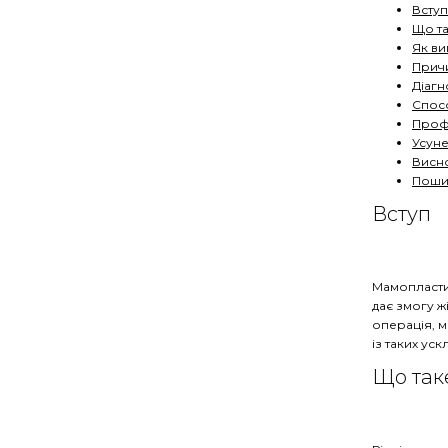
Вступ
Що та
Як ви
Причи
Діагн
Спосо
Профі
Усуне
Висн
Пошир
Вступ
Мамопласти
дає змогу ж
операція, 
із таких уск
Що так