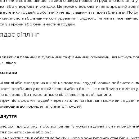
дей являє собою явище, за якого шкіра навколо грудного імплантату
ся або утворювати складки. Це може створювати неприродний зовні
на естетику грудей, роблячи їх менш гладкими та привабливими. По сут
 хвилястість або видиме контурування грудного імпланта, яке найчас
я у верхній або бічній частині грудей.
ядає ріплінг
являється певними візуальними та фізичними ознаками, які можуть пом
к і лікар.
 ознаки
ні хвилі або складки на шкірі: на поверхні грудей можна побачити ск
ності, особливо у верхній частині або з боків. Це особливо помітно у 
ю шкірою або недостатньою кількістю жирової тканини.
тричність форми грудей: через хвилястість імплант може виглядати 
изводить до порушення симетрії грудей.
ідчуття
мфорт при дотику: в області ріплінгу можуть відчуватися неприємні 
ття при натисканні або русі.
шена чутливість в області дефекту: шкіра в зоні ріплінгу стає більш чу