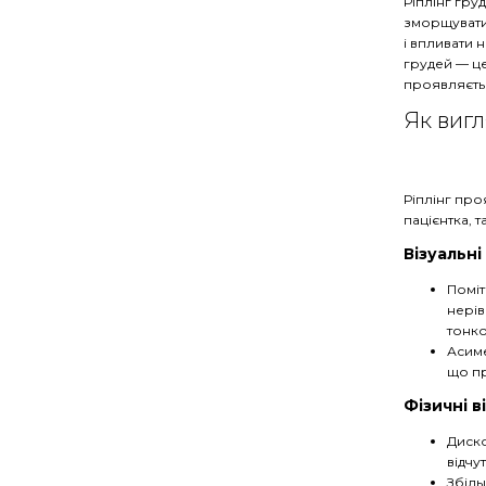
Ріплінг гру
зморщувати
і впливати 
грудей
—
це
проявляєтьс
Як вигл
Ріплінг про
пацієнтка, та
Візуальні
Поміт
нерів
тонко
Асиме
що пр
Фізичні в
Диско
відчу
Збіль