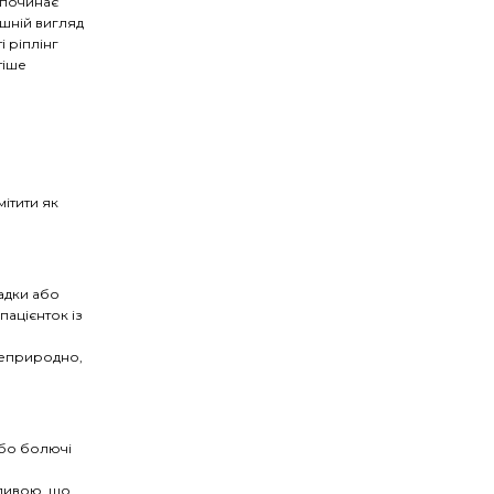
 починає
шній вигляд
і ріплінг
тіше
ітити як
ладки або
пацієнток із
неприродно,
або болючі
тливою, що