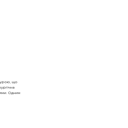
дурою, що
рургічна
нями. Одним