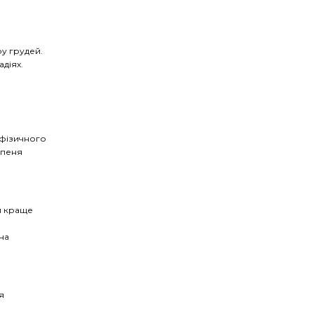
ру грудей.
адіях.
 фізичного
тупеня
ем краще
на
я