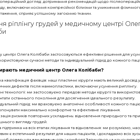
яопераційний догляд: дотримання рекомендацій щодо післяопераці
ду, включаючи носіння компресійної білизни та уникнення фізичног
таження, сприяє успішному загоєнню тканин.
я ріплінгу грудей у ​​медичному центрі Оле
би
у центрі Олега Колібаби застосовуються ефективні рішення для усу
икористовуючи сучасні методи та індивідуальний підхід до кожного паці
ирають медичний центр Олега Колібаби?
а кваліфікація фахівців: наші пластичні хірурги мають великий досвід у
ичних дефектів після маммопластики, включаючи усунення риплінгу.
ні технології: ми застосовуємо передові методи хірургії та використ
нтати останнього покоління для досягнення ідеального результату.
ідуальний підхід: ми враховуємо анатомічні особливості кожного паці
понувати максимально комфортне та ефективне лікування.
ізація ризиків повторних ускладнень: відновлення природного та п
шнього вигляду грудей.
 підтримка на всіх етапах лікування та відновлення: ми розуміємо, нас
вим є естетичний результат для наших пацієнтів, і докладаємо всіх зус
 щоб повернути вам впевненість і комфорт Запишіться на консультаці