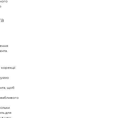
йного
о
га
нення
єнта.
 корекції
овуємо
єнта, щоб
ривабливого
кільки
иль для
ю в наш