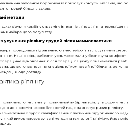
а тканина заповнює порожнечі та приховує контури імпланта, що р
хню грудей більш гладкою.
ані методи
падках хірурги комбінують заміну імплантів, ліпофілінг та переміщенн
ення найкращого результату.
 з усунення ріплінгу грудей після маммопластики
дура проводиться під загальною анестезією із застосуванням стери
нання. Наші фахівці забезпечують максимальну безпеку та комфорт.
операційне відновлення: після операції пацієнту призначається реабі
ама, що включає носіння спеціальної компресійної білизни, регуляр
ендації щодо догляду.
актика ріплінгу
 правильного імплантату: правильний вибір матеріалу та форми імпла
відно до анатомічних особливостей пацієнта знижує ризик ріплінгу.
альна техніка хірургії: кваліфікований пластичний хірург нашого ме
у, який використовує сучасні методи та технології, мінімізує ймовірніс
днень.