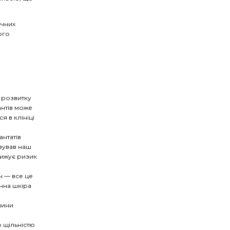
ичних
ого
у розвитку
антів може
я в клініці
антатів
вував наш
нижує ризик
ин
—
все це
чна шкіра
нини
ю щільністю