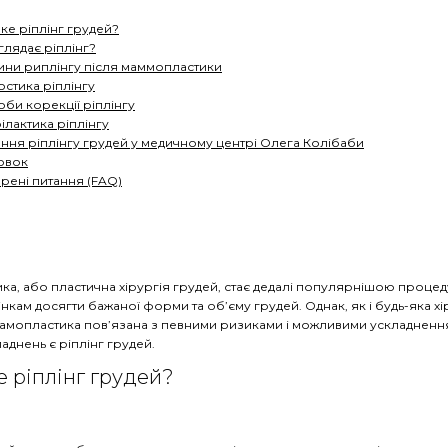
ке ріплінг грудей?
глядає ріплінг?
ни риплінгу після маммопластики
остика ріплінгу
би корекції ріплінгу
лактика ріплінгу
ння ріплінгу грудей у ​​медичному центрі Олега Колібаби
овок
ені питання (FAQ)
ка, або пластична хірургія грудей, стає дедалі популярнішою проце
інкам досягти бажаної форми та об’єму грудей. Однак, як і будь-яка хі
мамопластика пов’язана з певними ризиками і можливими ускладнен
ладнень є ріплінг грудей.
е ріплінг грудей?