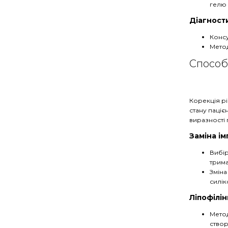
гелю 
Діагности
Консу
Метод
Способи
Корекція р
стану паціє
виразності
Заміна ім
Вибір
трима
Зміна
силік
Ліпофілін
Метод
створ