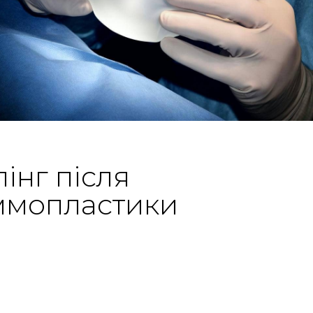
лінг після
ммопластики