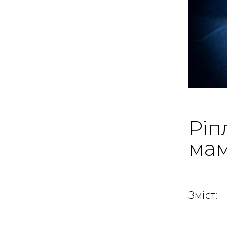
Ріп
ма
Зміст: