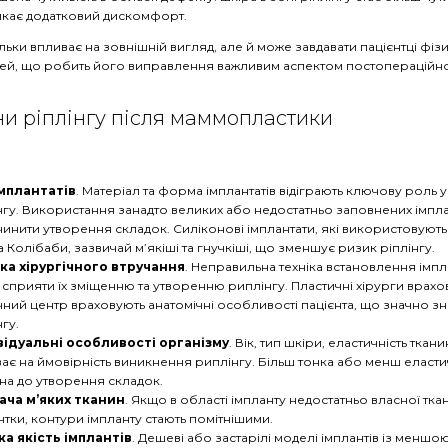
кає додатковий дискомфорт.
тільки впливає на зовнішній вигляд, але й може завдавати пацієнтці фіз
ей, що робить його виправлення важливим аспектом постопераційн
и ріплінгу після маммопластики
імплантатів
. Матеріал та форма імплантатів відіграють ключову роль 
нгу. Використання занадто великих або недостатньо заповнених імпл
инити утворення складок. Силіконові імплантати, які використовуютьс
 Колібаби, зазвичай м’якіші та гнучкіші, що зменшує ризик ріплінгу.
іка хірургічного втручання
. Неправильна техніка встановлення імпл
сприяти їх зміщенню та утворенню риплінгу. Пластичні хірурги врахо
ний центр враховують анатомічні особливості пацієнта, що значно з
нгу.
відуальні особливості організму
. Вік, тип шкіри, еластичність ткан
ає на ймовірність виникнення риплінгу. Більш тонка або менш еласти
на до утворення складок.
ача м’яких тканин
. Якщо в області імпланту недостатньо власної тка
нтки, контури імпланту стають помітнішими.
ка якість імплантів
. Дешеві або застарілі моделі імплантів із меншо