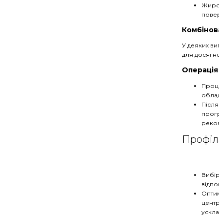
Жиров
повер
Комбінов
У деяких ви
для досягн
Операція
Проце
облад
Після
прогр
реком
Профіл
Вибір
відпо
Оптим
центр
ускла