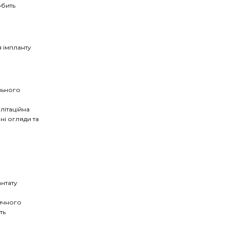
обить
я імпланту
льного
літаційна
ні огляди та
нтату
дичного
ть