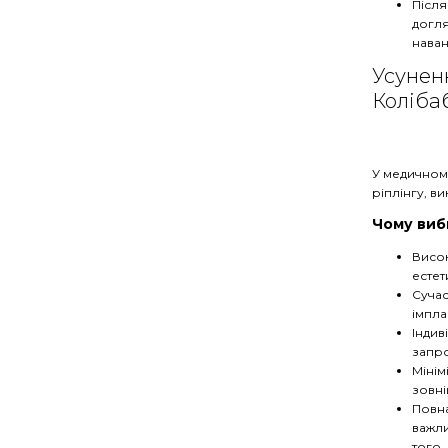
Післ
догля
наван
Усуненн
Коліба
У медичном
ріплінгу, в
Чому виб
Висок
естет
Сучас
імпла
Індив
запро
Мінім
зовні
Повна
важли
того,