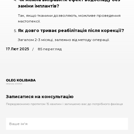
заміни імплантів?
Так, якщо тканини дозволяють, можливе проведення
мастопексії.
Як довго триває реабілітація після корекції?
Загалом 2-3 місяці, залежно від методу операції.
17 Лют 2025
85 перегляд
Записатися на консультацію
Передзвонимо протягом 15 хвилин і запишемо вас до потрібного фахівця