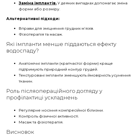
Заміна імплантів.
У деяких випадках допомагає зміна
форми або розміру.
Альтернативні підходи:
Вправи для зміцнення грудних м’язів.
Фізіотерапія та масаж.
Які імпланти менше піддаються ефекту
водоспаду?
Анатомічні імпланти (крапчастої форми) краще
підтримують природний контур грудей.
Текстуровані імпланти зменшують ймовірність усунення
тканин.
Роль післяопераційного догляду у
профілактиці ускладнень
Регулярне носіння компресійної білизни.
Контроль фізичної активності.
Масаж та фізіотерапія.
Висновок