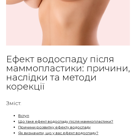
Ефект водоспаду після
маммопластики: причини,
наслідки та методи
корекції
Зміст:
Вступ
Що таке ефект водоспаду після маммопластики?
Причини розвитку ефекту водоспаду
Як визначити, що у вас ефект водоспаду?