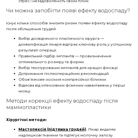
стрес і незадоволеність своїм тілом.
Чи можна запобігти появі ефекту водоспаду?
Існує кілька способів знизити ризик появи ефекту водоспаду
після збільшення грудей:
Вибір досвідченого пластичного хірурга
—
до
кваліфікація лікаря відіграє ключову роль у успішному
результаті операції.
Правильний підбір імплантів
— про
визначення
оптимального розміру та форми.
Вибір текстурованих імплантів для кращої фіксації.
Дотримання післяопераційних рекомендацій.
Обов’язкове носіння компресійної білизни.
Відмова від інтенсивних фізичних навантажень у перші
місяці.
Методи корекції ефекту водоспаду після
маммопластики
Хірургічні методи:
Мастопексія (підтяжка грудей)
. Лікар видаляє
надлишкові тканини та підтягує молочну залозу.