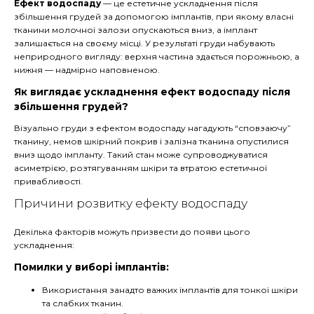
Ефект водоспаду
—
це естетичне ускладнення після
збільшення грудей за допомогою імплантів, при якому власні
тканини молочної залози опускаються вниз, а імплант
залишається на своєму місці. У результаті груди набувають
неприродного вигляду: верхня частина здається порожньою, а
нижня — надмірно наповненою.
Як виглядає ускладнення ефект водоспаду після
збільшення грудей?
Візуально груди з ефектом водоспаду нагадують “сповзаючу”
тканину, немов шкірний покрив і залізна тканина опустилися
вниз щодо імпланту. Такий стан може супроводжуватися
асиметрією, розтягуванням шкіри та втратою естетичної
привабливості.
Причини розвитку ефекту водоспаду
Декілька факторів можуть призвести до появи цього
ускладнення:
Помилки у виборі імплантів:
Використання занадто важких імплантів для тонкої шкіри
та слабких тканин.