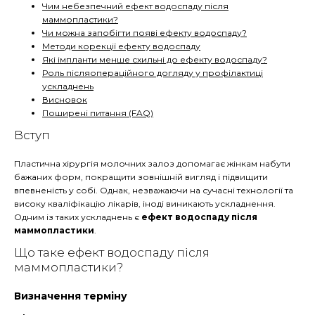
Чим небезпечний ефект водоспаду після
маммопластики?
Чи можна запобігти появі ефекту водоспаду?
Методи корекції ефекту водоспаду
Які імпланти менше схильні до ефекту водоспаду?
Роль післяопераційного догляду у профілактиці
ускладнень
Висновок
Поширені питання (FAQ)
Вступ
Пластична хірургія молочних залоз допомагає жінкам набути
бажаних форм, покращити зовнішній вигляд і підвищити
впевненість у собі. Однак, незважаючи на сучасні технології та
високу кваліфікацію лікарів, іноді виникають ускладнення.
Одним із таких ускладнень є
ефект водоспаду після
маммопластики
.
Що таке ефект водоспаду після
маммопластики?
Визначення терміну