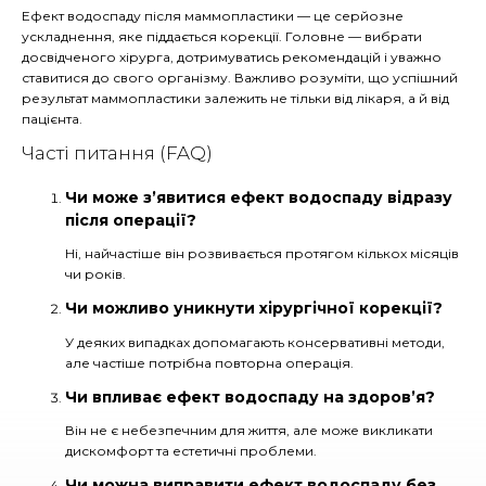
Ефект водоспаду після маммопластики
—
це серйозне
ускладнення, яке піддається корекції. Головне — вибрати
досвідченого хірурга, дотримуватись рекомендацій і уважно
ставитися до свого організму. Важливо розуміти, що успішний
результат маммопластики залежить не тільки від лікаря, а й від
пацієнта.
Часті питання (FAQ)
Чи може з’явитися ефект водоспаду відразу
після операції?
Ні, найчастіше він розвивається протягом кількох місяців
чи років.
Чи можливо уникнути хірургічної корекції?
У деяких випадках допомагають консервативні методи,
але частіше потрібна повторна операція.
Чи впливає ефект водоспаду на здоров’я?
Він не є небезпечним для життя, але може викликати
дискомфорт та естетичні проблеми.
Чи можна виправити ефект водоспаду без