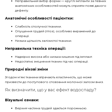
Неправильний вибір форми — круглі імпланти за певних
анатомічних особливостей можуть сприяти появі даного
дефекту.
Анатомічні особливості пацієнтки:
Слабкість сполучної тканини.
Опущення грудей (птоз), особливо виражений до
операції.
Низька щільність залізистої тканини.
Неправильна техніка операції:
Надмірно висока або низька кишеня під імплант.
Недостатнє зміцнення тканин під час операції.
Природні вікові зміни
Згодом м’які тканини втрачають еластичність, що може
призвести до поступового сповзання молочної залози вниз.
Як визначити, що у вас ефект водоспаду?
Візуальні ознаки:
Верхня частина грудей здається порожньою.