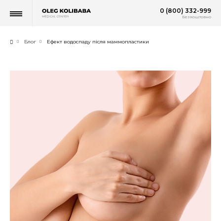
0 (800) 332-999
Безкоштовно
Блог
Ефект водоспаду після маммопластики