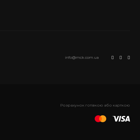
info@mck.com.ua
Розрахунок готівкою або карткою