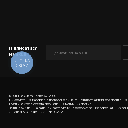
Підписатися
на акції
КНОПКА
СВЯЗИ
© Клініка Олега Колібаби, 2026
Використання матеріалів дозволено лише за наявності активного посилання
Публічна угода-оферта про надання медичних послуг
Залишаючи дані на сайті, ви даєте угоду на обробку ваших персональних дани
Ліцензія МОЗ України АД № 063422