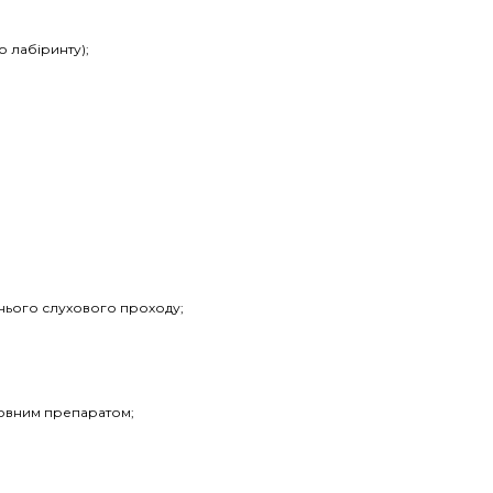
о лабіринту);
шнього слухового проходу;
мовним препаратом;