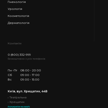
Гінекологія
Урологія
Косметологія
Дерматологія
Контакти
0 (800) 332-999
Безкоштовно
з усіх телефонів
Пн -Пт
08:00 - 20:00
Сб
09:00 - 17:00
Вс
09:00 - 15:00
Київ, вул. Хрещатик, 44В
Театральна
Хрещатик
ПОКАЗАТИ НА МАПІ