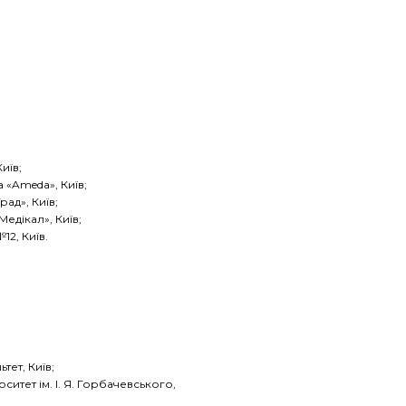
иїв;
 «Ameda», Київ;
ад», Київ;
едікал», Київ;
12, Київ.
тет, Київ;
итет ім. І. Я. Горбачевського,