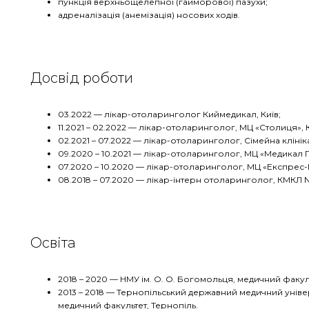
пункція верхньощелепної (гайморової) пазухи;
адреналізація (анемізація) носових ходів.
Досвід роботи
03.2022 — лікар-отоларинголог Киймедикал, Київ;
11.2021 – 02.2022 — лікар-отоларинголог, МЦ «Столиця», К
02.2021 – 07.2022 — лікар-отоларинголог, Сімейна клініка
09.2020 – 10.2021 — лікар-отоларинголог, МЦ «Медикал Гр
07.2020 – 10.2020 — лікар-отоларинголог, МЦ «Експрес-М
08.2018 – 07.2020 — лікар-інтерн отоларинголог, КМКЛ №
Освіта
2018 – 2020 — НМУ ім. О. О. Богомольця, медичний факуль
2013 – 2018 — Тернопільський державний медичний універс
медичний факультет, Тернопіль.