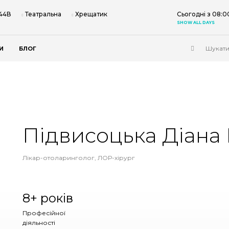
 44В
Театральна
Хрещатик
Сьогодні з 08:0
SHOW ALL DAYS
И
БЛОГ
Підвисоцька Діана 
Лікар-отоларинголог, ЛОР-хірург
8+ років
Професійної
діяльності