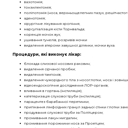
вазотомія;
тонзилектомія;
поліпотомія (носа, верхньощелепних пазух, решітчастог
аденотомія;
хірургічне лікування хропіння;
марсупіалізація кісти Торнвальда;
корекція мочок вух;
ушивання тунелів, розривів мочки
видалення атероми завушної ділянки, мочки вуха.
Процедури, які виконує лікар:
блокада слизової носових раковин;
видалення сірчаної пробки;
видалення тампонів;
видалення чужорідного тіла з носоглотки, носа і зовні
відеоендоскопічне дослідження ЛОР-органів;
вливання в гортань (інстиляція);
катетеризація слухової труби (інстиляція);
парацентез барабанної перетинки;
припікання лімфоїдних гранул задньої стінки глотки за
продування слухової труби за Політцером;
промивання лакун мигдалин;
промивання порожнини носа за Проетцем;