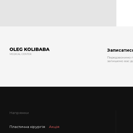
Записатися
Передзвонимо п
запишемо вас до
Напрямки
Пластична хірургія
Акція