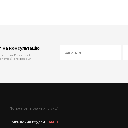
 на консультацію
ротягом 15 хвилин і
 потрібного фахівця
Популярні послуги та акції
Збільшення грудей
Акція