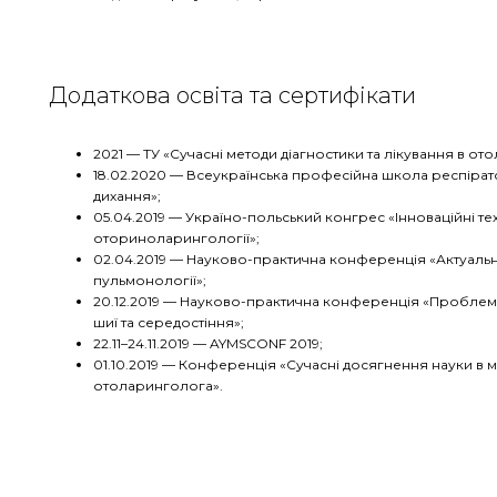
Додаткова освіта та сертифікати
2021 — ТУ «Сучасні методи діагностики та лікування в ото
18.02.2020 — Всеукраїнська професійна школа респіра
дихання»;
05.04.2019 — Україно-польський конгрес «Інноваційні тех
оториноларингології»;
02.04.2019 — Науково-практична конференція «Актуальні
пульмонології»;
20.12.2019 — Науково-практична конференція «Проблемн
шиї та середостіння»;
22.11–24.11.2019 — AYMSCONF 2019;
01.10.2019 — Конференція «Сучасні досягнення науки в м
отоларинголога».