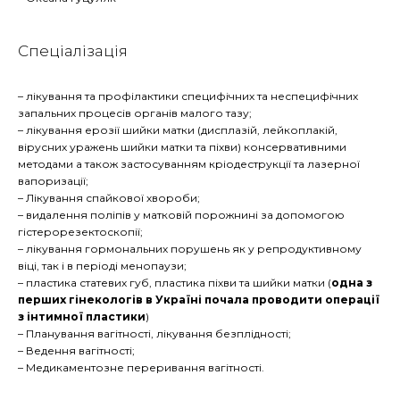
Спеціалізація
– лікування та профілактики специфічних та неспецифічних
запальних процесів органів малого тазу;
– лікування ерозії шийки матки (дисплазій, лейкоплакій,
вірусних уражень шийки матки та піхви) консервативними
методами а також застосуванням кріодеструкції та лазерної
вапоризації;
– Лікування спайкової хвороби;
– видалення поліпів у матковій порожнині за допомогою
гістерорезектоскопії;
– лікування гормональних порушень як у репродуктивному
віці, так і в періоді менопаузи;
– пластика статевих губ, пластика піхви та шийки матки (
одна з
перших гінекологів в Україні почала проводити операції
з інтимної пластики
)
– Планування вагітності, лікування безплідності;
– Ведення вагітності;
– Медикаментозне переривання вагітності.