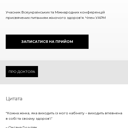
Учасник Всеукраїнських та Міжнародних конференцій
присвячених питанням жіночого здоров'я. Член УАРМ
ЗАПИСАТИСЯ НА ПРИЙОМ
ПРО ДОКТОРА
Цитата
“Кожна жінка, яка виходить із мого кабінету – виходить впевнена
в собі та своєму здоров’ї”
– Оксана Гуцуляк