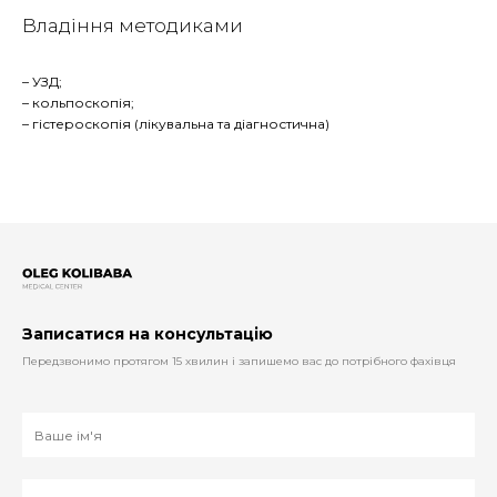
Владіння методиками
– УЗД;
– кольпоскопія;
– гістероскопія (лікувальна та діагностична)
Записатися на консультацію
Передзвонимо протягом 15 хвилин і запишемо вас до потрібного фахівця