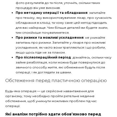
фото результатів до та після, уточніть, скільки таких
процедур він уже виконав.
Про методику операції та обладнання
: запитайте
про техніку, яку використовуватиме лікар, про сучасність
обладнання в клініці, та чому саме цей метод підходить
для вас найкраще. Чим більше деталей ви будете знати,
тим спокійніше почуватиметеся.
Про ризики та можливі ускладнення
: не уникайте
запитань про ризики. Запитайте у лікаря про можливі
ускладнення, як часто вони трапляються і що робити,
якщо щось піде не за планом.
Про післяопераційний період
: дізнайтесь, скільки часу
займе реабілітація, коли можна буде повернутися до
звичного способу життя, які обмеження будуть після
операції, і як доглядати за швами.
Обстеження перед пластичною операцією
Будь-яка операція — це серйозне навантаження для
організму, тому необхідно пройти ретельне медичне
обстеження, щоб уникнути можливих проблем під час
операції.
Які аналізи потрібно здати обов’язково перед