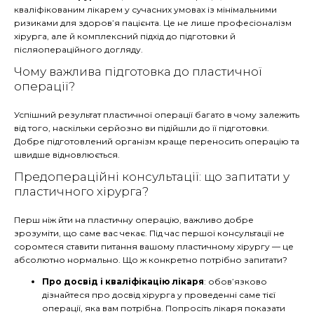
кваліфікованим лікарем у сучасних умовах із мінімальними
ризиками для здоров’я пацієнта. Це не лише професіоналізм
хірурга, але й комплексний підхід до підготовки й
післяопераційного догляду.
Чому важлива підготовка до пластичної
операції?
Успішний результат пластичної операції багато в чому залежить
від того, наскільки серйозно ви підійшли до її підготовки.
Добре підготовлений організм краще переносить операцію та
швидше відновлюється.
Предопераційні консультації: що запитати у
пластичного хірурга?
Перш ніж йти на пластичну операцію, важливо добре
зрозуміти, що саме вас чекає. Під час першої консультації не
соромтеся ставити питання вашому пластичному хірургу — це
абсолютно нормально. Що ж конкретно потрібно запитати?
Про досвід і кваліфікацію лікаря
: обов’язково
дізнайтеся про досвід хірурга у проведенні саме тієї
операції, яка вам потрібна. Попросіть лікаря показати