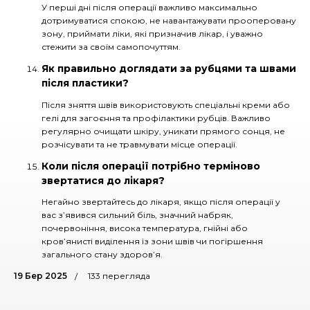
У перші дні після операції важливо максимально
дотримуватися спокою, не навантажувати прооперовану
зону, приймати ліки, які призначив лікар, і уважно
стежити за своїм самопочуттям.
Як правильно доглядати за рубцями та швами
після пластики?
Після зняття швів використовують спеціальні креми або
гелі для загоєння та профілактики рубців. Важливо
регулярно очищати шкіру, уникати прямого сонця, не
розчісувати та не травмувати місце операції.
Коли після операції потрібно терміново
звертатися до лікаря?
Негайно звертайтесь до лікаря, якщо після операції у
вас з’явився сильний біль, значний набряк,
почервоніння, висока температура, гнійні або
кров’янисті виділення із зони швів чи погіршення
загального стану здоров’я.
19 Бер 2025
133 перегляда