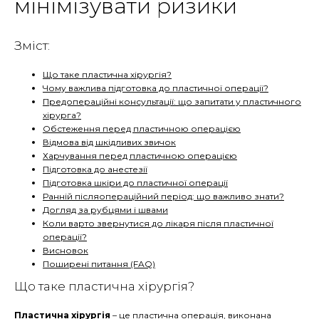
мінімізувати ризики
Зміст:
Що таке пластична хірургія?
Чому важлива підготовка до пластичної операції?
Предопераційні консультації: що запитати у пластичного
хірурга?
Обстеження перед пластичною операцією
Відмова від шкідливих звичок
Харчування перед пластичною операцією
Підготовка до анестезії
Підготовка шкіри до пластичної операції
Ранній післяопераційний період: що важливо знати?
Догляд за рубцями і швами
Коли варто звернутися до лікаря після пластичної
операції?
Висновок
Поширені питання (FAQ)
Що таке пластична хірургія?
Пластична хірургія
– це пластична операція, виконана