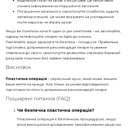
Виділення гною чи крові з місця швів. Це також явна
ознака інфікування чи порушення загоєння.
Погіршення загального самопочуття (слабкість, нудота,
запаморочення). Це може вказувати на ускладнення
після наркозу чи втрату крові.
Якщо ви помітили хоча б один із цих симптомів – не зволікайте,
одразу телефонуйте лікарю чи йдіть до клініки.
Пам’ятайте, ваше здоров’я та безпека – понад усе. Правильна
підготовка, дотримання рекомендацій лікаря та уважне
ставлення до свого самопочуття дозволять отримати бажаний
результат пластики без зайвих переживань.
Висновок
Пластична операція
– серйозний крок, який може змінити
ваше життя на краще. Але тільки за умови відповідальної
підготовки та чіткого дотримання рекомендацій лікаря.
Поширені питання (FAQ)
Чи безпечна пластична операція?
Пластична операція є безпечною процедурою, якщо
вона виконується досвідченим, кваліфікованим хірургом