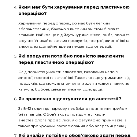
Яким має бути харчування перед пластичною
операцією?
Харчування перед операцією має бути легким і
збалансованим, бажано з високим вмістом білків та
вітамінів. Найкраще підійдуть куряче м’ясо, риба, овочі та
фрукти. Уникайте важких продуктів, гострої, жирної їжі та
алкоголю щонайменше за тиждень до операції.
Які продукти потрібно повністю виключити
перед пластичною операцією?
Слід повністю уникати алкоголю, газованих напоїв,
жирної, гострої та важкої їжі. Також краще утриматися від
продуктів, що можуть спричиняти здуття живота, таких як
капуста, бобові, свіжа випічка чи солодощі.
Як правильно підготуватися до анестезії?
За 8–12 годин до наркозу необхідно припинити прийом
їжі та напоїв. Обов’язково повідомте лікаря-
анестезіолога про всі ліки, які регулярно приймаєте, а
також про хронічні захворювання або алергічні реакції.
Які аналізи потрібно обов’язково здати перед