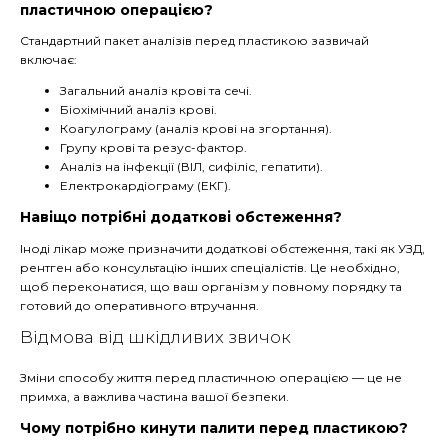
пластичною операцією?
Стандартний пакет аналізів перед пластикою зазвичай
включає:
Загальний аналіз крові та сечі.
Біохімічний аналіз крові.
Коагулограму (аналіз крові на згортання).
Групу крові та резус-фактор.
Аналіз на інфекції (ВІЛ, сифіліс, гепатити).
Електрокардіограму (ЕКГ).
Навіщо потрібні додаткові обстеження?
Іноді лікар може призначити додаткові обстеження, такі як УЗД,
рентген або консультацію інших спеціалістів. Це необхідно,
щоб переконатися, що ваш організм у повному порядку та
готовий до оперативного втручання.
Відмова від шкідливих звичок
Зміни способу життя перед пластичною операцією — це не
примха, а важлива частина вашої безпеки.
Чому потрібно кинути палити перед пластикою?