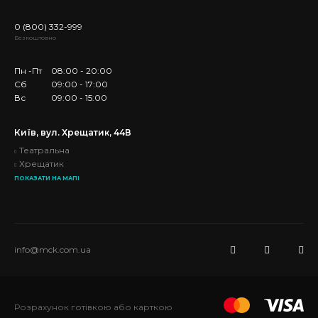
0 (800) 332-999
Безкоштовно
Пн -Пт
08:00 - 20:00
Сб
09:00 - 17:00
Вс
09:00 - 15:00
Київ, вул. Хрещатик, 44В
Театральна
Хрещатик
ПОКАЗАТИ НА МАПІ
info@mck.com.ua
Розрахунок готівкою або карткою