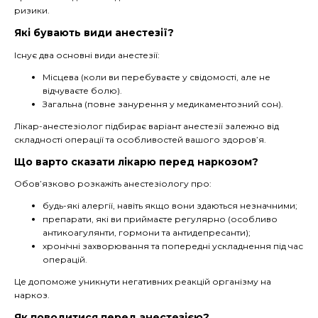
ризики.
Які бувають види анестезії?
Існує два основні види анестезії:
Місцева (коли ви перебуваєте у свідомості, але не
відчуваєте болю).
Загальна (повне занурення у медикаментозний сон).
Лікар-анестезіолог підбирає варіант анестезії залежно від
складності операції та особливостей вашого здоров’я.
Що варто сказати лікарю перед наркозом?
Обов’язково розкажіть анестезіологу про:
будь-які алергії, навіть якщо вони здаються незначними;
препарати, які ви приймаєте регулярно (особливо
антикоагулянти, гормони та антидепресанти);
хронічні захворювання та попередні ускладнення під час
операцій.
Це допоможе уникнути негативних реакцій організму на
наркоз.
Як поводитися перед анестезією?