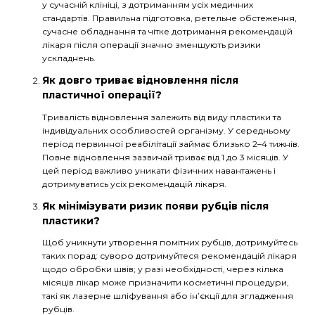
у сучасній клініці, з дотриманням усіх медичних
стандартів. Правильна підготовка, ретельне обстеження,
сучасне обладнання та чітке дотримання рекомендацій
лікаря після операції значно зменшують ризики
ускладнень.
Як довго триває відновлення після
пластичної операції?
Тривалість відновлення залежить від виду пластики та
індивідуальних особливостей організму. У середньому
період первинної реабілітації займає близько 2–4 тижнів.
Повне відновлення зазвичай триває від 1 до 3 місяців. У
цей період важливо уникати фізичних навантажень і
дотримуватись усіх рекомендацій лікаря.
Як мінімізувати ризик появи рубців після
пластики?
Щоб уникнути утворення помітних рубців, дотримуйтесь
таких порад: суворо дотримуйтеся рекомендацій лікаря
щодо обробки швів; у разі необхідності, через кілька
місяців лікар може призначити косметичні процедури,
такі як лазерне шліфування або ін’єкції для згладження
рубців.