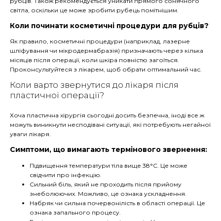
рубців. Також рекомендується уникати прямого сонячного
світла, оскільки це може зробити рубець помітнішим.
Коли починати косметичні процедури для рубців?
Як правило, косметичні процедури (наприклад, лазерне
шліфування чи мікродермабразія) призначають через кілька
місяців після операції, коли шкіра повністю загоїться.
Проконсультуйтеся з лікарем, щоб обрати оптимальний час.
Коли варто звернутися до лікаря після
пластичної операції?
Хоча пластична хірургія сьогодні досить безпечна, іноді все ж
можуть виникнути несподівані ситуації, які потребують негайної
уваги лікаря.
Симптоми, що вимагають термінового звернення:
Підвищення температури тіла вище 38°C. Це може
свідчити про інфекцію.
Сильний біль, який не проходить після прийому
знеболюючих. Можливо, це ознака ускладнення.
Набряк чи сильна почервонілість в області операції. Це
ознака запального процесу.