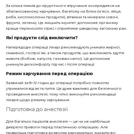
За кілька тижнів до хірургічного втручання зосередьтеся на
збалансованому харчуванні, багатому на білки (м’ясо, яйця,
риба, кисломолочні продукти), вітаміни та мінерали (овочі,
фрукти, зелень). Це зміцнить імунітет, допоможе організму
краще переносити стрес і сприятиме швидкому загоєнню ран.
Які продукти слід виключити?
Напередодні операції лікарі рекомендують уникати жирної,
смаженої, гострої їжі, а також продуктів, що викликають здуття
живота (бобові, капуста, газовані напої). Це допоможе
уникнути дискомфорту під час і після операції.
Режим харчування перед операцією
Зазвичай за 8–12 годин до операції потрібно повністю
утриматися від їжі та пиття. Це дуже важливо для безпечного
проведення анестезії, тому чітко виконуйте рекомендації
лікаря щодо режиму харчування.
Підготовка до анестезії
Для багатьох пацієнтів анестезія — це чи не найбільше
джерело тривоги перед пластичною операцією. Але
правильна підготовка дозволяє максимально знизити всі