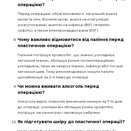
операцією?
Перед операцією обов’язковими є: загальний аналіз
крові та сечі, біохімія крові, аналіз на коагуляцію
(коагулограма), аналізи на інфекції (ВІЛ, гепатити,
сифіліс), а також електрокардіограма (ЕКГ).
Чому важливо відмовитися від паління перед
пластичною операцією?
Паління погіршує кровообіг, що значно ускладнює
загоєння тканин, збільшує ризик післяопераційних
ускладнень, таких як некроз тканин, інфекції або погане
загоєння швів. Тому рекомендовано кинути палити
щонайменше за 2–4 тижні до операції.
Чи можна вживати алкоголь перед
операцією?
Алкоголь варто повністю виключити мінімум за 7–14 днів
до операції, оскільки він збільшує ризик кровотечі,
погіршує загоєння ран і провокує набряки.
Як підготувати шкіру до пластичної операції?
Шкіру потрібно ретельно очистити і зволожувати. За