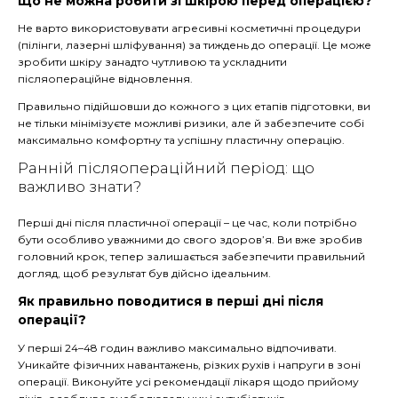
Що не можна робити зі шкірою перед операцією?
Не варто використовувати агресивні косметичні процедури
(пілінги, лазерні шліфування) за тиждень до операції. Це може
зробити шкіру занадто чутливою та ускладнити
післяопераційне відновлення.
Правильно підійшовши до кожного з цих етапів підготовки, ви
не тільки мінімізуєте можливі ризики, але й забезпечите собі
максимально комфортну та успішну пластичну операцію.
Ранній післяопераційний період: що
важливо знати?
Перші дні після пластичної операції – це час, коли потрібно
бути особливо уважними до свого здоров’я. Ви вже зробив
головний крок, тепер залишається забезпечити правильний
догляд, щоб результат був дійсно ідеальним.
Як правильно поводитися в перші дні після
операції?
У перші 24–48 годин важливо максимально відпочивати.
Уникайте фізичних навантажень, різких рухів і напруги в зоні
операції. Виконуйте усі рекомендації лікаря щодо прийому