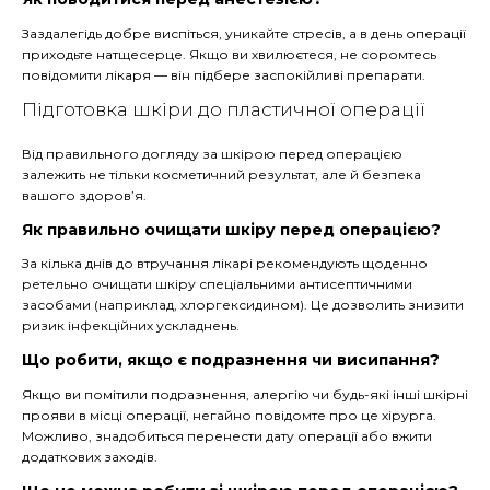
Заздалегідь добре виспіться, уникайте стресів, а в день операції
приходьте натщесерце. Якщо ви хвилюєтеся, не соромтесь
повідомити лікаря — він підбере заспокійливі препарати.
Підготовка шкіри до пластичної операції
Від правильного догляду за шкірою перед операцією
залежить не тільки косметичний результат, але й безпека
вашого здоров’я.
Як правильно очищати шкіру перед операцією?
За кілька днів до втручання лікарі рекомендують щоденно
ретельно очищати шкіру спеціальними антисептичними
засобами (наприклад, хлоргексидином). Це дозволить знизити
ризик інфекційних ускладнень.
Що робити, якщо є подразнення чи висипання?
Якщо ви помітили подразнення, алергію чи будь-які інші шкірні
прояви в місці операції, негайно повідомте про це хірурга.
Можливо, знадобиться перенести дату операції або вжити
додаткових заходів.