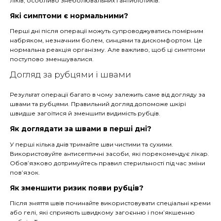
ліків, особливо знеболювальних і антибіотиків.
Які симптоми є нормальними?
Перші дні після операції можуть супроводжуватись помірним
набряком, незначним болем, синцями та дискомфортом. Це
нормальна реакція організму. Але важливо, щоб ці симптоми
поступово зменшувалися.
Догляд за рубцями і швами
Результат операції багато в чому залежить саме від догляду за
швами та рубцями. Правильний догляд допоможе шкірі
швидше загоїтися й зменшити видимість рубців.
Як доглядати за швами в перші дні?
У перші кілька днів тримайте шви чистими та сухими.
Використовуйте антисептичні засоби, які порекомендує лікар.
Обов’язково дотримуйтесь правил стерильності під час зміни
пов’язок.
Як зменшити ризик появи рубців?
Після зняття швів починайте використовувати спеціальні креми
або гелі, які сприяють швидкому загоєнню і пом’якшенню