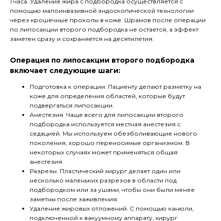
1 часа. Удаление жира с подбородка осуществляется с
помощью малоинвазивной эндоскопической технологии
через крошечные проколы в коже. Шрамов после операции
по липосакции второго подбородка не остается, а эффект
заметен сразу и сохраняется на десятилетия.
Операция по липосакции второго подбородка
включает следующие шаги:
Подготовка к операции. Пациенту делают разметку на
коже для определения областей, которые будут
подвергаться липосакции.
Анестезия. Чаще всего для липосакции второго
подбородка используется местная анестезия с
седацией. Мы используем обезболивающие нового
поколения, хорошо переносимые организмом. В
некоторых случаях может применяться общая
анестезия.
Разрезы. Пластический хирург делает один или
несколько маленьких разрезов в области под
подбородком или за ушами, чтобы они были менее
заметны после заживления.
Удаление жировых отложений. С помощью канюли,
подключенной к вакуумному аппарату, хирург