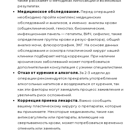
также расскажет о методиках липосакции и возможных
результатах.
Медицинское обследование.
Перед операцией
необходимо пройти комплекс медицинских
обследований и анализов, а именно: анализы крови
(общеклинический, гемостаз, биохимические,
инфекционная панель — гепатиты, ВИЧ, сифилис, также
определение группы крови и резус-фактора), общий
анализ мочи, флюорография, ЭКГ. На основе данных
обследования и осмотра пластический хирург нашей
клиники подбирает метод коррекции. При наличии
хронических заболеваний может потребоваться
дополнительная консультация с узкими специалистами.
Отказ от курения и алкоголя.
За 2-3 недели до
операции рекомендуется прекратить употребление
алкогольных напитков и воздержаться от курения, так
как эти факторы могут замедлить процесс заживления и
увеличить риск осложнений.
Коррекция приема лекарств.
Важно сообщить
вашему пластическому хирургу о препаратах, которые
вы принимаете. Некоторые медикаменты, такие как
антикоагулянты или препараты, влияющие на
свертываемость крови, может потребоваться временно
отменить или заменить.