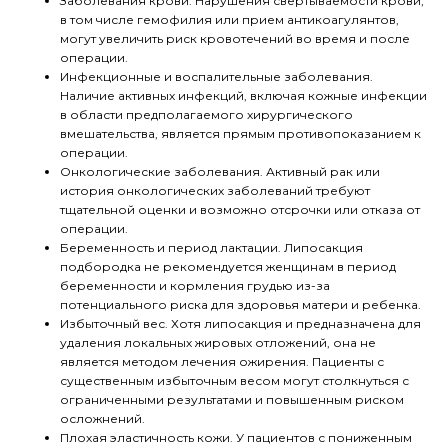
Заболевания крови. Нарушения свертываемости крови,
в том числе гемофилия или прием антикоагулянтов,
могут увеличить риск кровотечений во время и после
операции.
Инфекционные и воспалительные заболевания.
Наличие активных инфекций, включая кожные инфекции
в области предполагаемого хирургического
вмешательства, является прямым противопоказанием к
операции.
Онкологические заболевания. Активный рак или
история онкологических заболеваний требуют
тщательной оценки и возможно отсрочки или отказа от
операции.
Беременность и период лактации. Липосакция
подбородка не рекомендуется женщинам в период
беременности и кормления грудью из-за
потенциального риска для здоровья матери и ребенка.
Избыточный вес. Хотя липосакция и предназначена для
удаления локальных жировых отложений, она не
является методом лечения ожирения. Пациенты с
существенным избыточным весом могут столкнуться с
ограниченными результатами и повышенным риском
осложнений.
Плохая эластичность кожи. У пациентов с пониженным