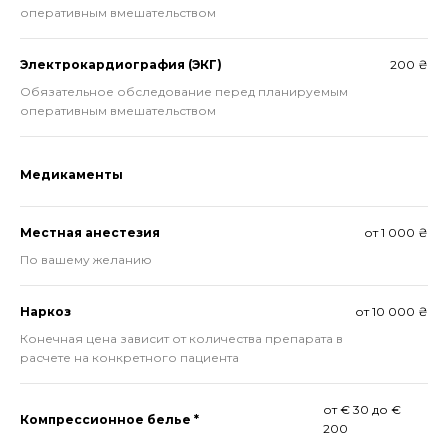
оперативным вмешательством
Электрокардиография (ЭКГ)
200 ₴
Обязательное обследование перед планируемым
оперативным вмешательством
Медикаменты
Местная анестезия
от 1 000 ₴
По вашему желанию
Наркоз
от 10 000 ₴
Конечная цена зависит от количества препарата в
расчете на конкретного пациента
от € 30 до €
Компрессионное белье *
200