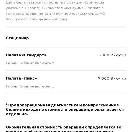
Цена белья зависит от зоны липосакции. Стоимость
указана в € (евро). Окончательная сумма к оплате в
гривнах определяется по коммерческому курсу АО
КБ «ПриватБанк» на день оплаты.
Стационар
Палата «Стандарт»
5 000 ₴ / сутки
1 ночь. Питание включено
Палата «Люкс»
7 000 ₴ / сутки
1 ночь. Питание включено
* Предоперационная диагностика и компрессионное
белье не входят в стоимость операции, и оплачивается
отдельно.
Окончательная стоимость операции определяется во
время очной консультации пластического хирурга.