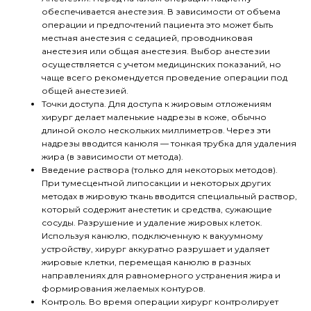
обеспечивается анестезия. В зависимости от объема
операции и предпочтений пациента это может быть
местная анестезия с седацией, проводниковая
анестезия или общая анестезия. Выбор анестезии
осуществляется с учетом медицинских показаний, но
чаще всего рекомендуется проведение операции под
общей анестезией.
Точки доступа. Для доступа к жировым отложениям
хирург делает маленькие надрезы в коже, обычно
длиной около нескольких миллиметров. Через эти
надрезы вводится канюля — тонкая трубка для удаления
жира (в зависимости от метода).
Введение раствора (только для некоторых методов).
При тумесцентной липосакции и некоторых других
методах в жировую ткань вводится специальный раствор,
который содержит анестетик и средства, сужающие
сосуды. Разрушение и удаление жировых клеток.
Используя канюлю, подключенную к вакуумному
устройству, хирург аккуратно разрушает и удаляет
жировые клетки, перемещая канюлю в разных
направлениях для равномерного устранения жира и
формирования желаемых контуров.
Контроль. Во время операции хирург контролирует