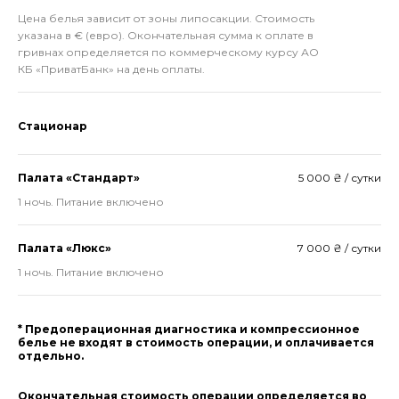
Цена белья зависит от зоны липосакции. Стоимость
указана в € (евро). Окончательная сумма к оплате в
гривнах определяется по коммерческому курсу АО
КБ «ПриватБанк» на день оплаты.
Стационар
Палата «Стандарт»
5 000 ₴ / сутки
1 ночь. Питание включено
Палата «Люкс»
7 000 ₴ / сутки
1 ночь. Питание включено
* Предоперационная диагностика и компрессионное
белье не входят в стоимость операции, и оплачивается
отдельно.
Окончательная стоимость операции определяется во