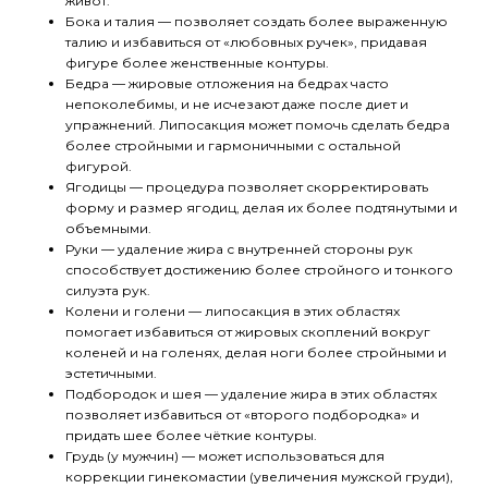
живот.
Бока и талия — позволяет создать более выраженную
талию и избавиться от «любовных ручек», придавая
фигуре более женственные контуры.
Бедра — жировые отложения на бедрах часто
непоколебимы, и не исчезают даже после диет и
упражнений. Липосакция может помочь сделать бедра
более стройными и гармоничными с остальной
фигурой.
Ягодицы — процедура позволяет скорректировать
форму и размер ягодиц, делая их более подтянутыми и
объемными.
Руки — удаление жира с внутренней стороны рук
способствует достижению более стройного и тонкого
силуэта рук.
Колени и голени — липосакция в этих областях
помогает избавиться от жировых скоплений вокруг
коленей и на голенях, делая ноги более стройными и
эстетичными.
Подбородок и шея — удаление жира в этих областях
позволяет избавиться от «второго подбородка» и
придать шее более чёткие контуры.
Грудь (у мужчин) — может использоваться для
коррекции гинекомастии (увеличения мужской груди),