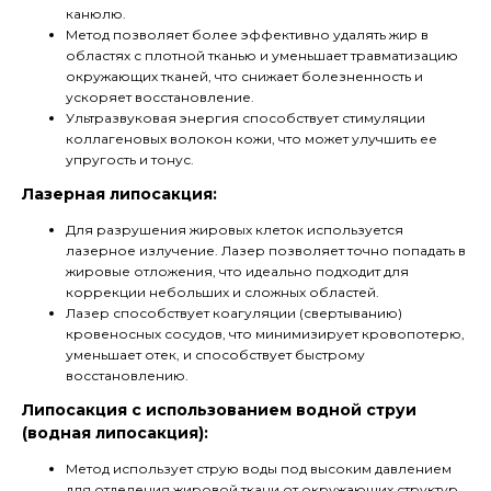
канюлю.
Метод позволяет более эффективно удалять жир в
областях с плотной тканью и уменьшает травматизацию
окружающих тканей, что снижает болезненность и
ускоряет восстановление.
Ультразвуковая энергия способствует стимуляции
коллагеновых волокон кожи, что может улучшить ее
упругость и тонус.
Лазерная липосакция:
Для разрушения жировых клеток используется
лазерное излучение. Лазер позволяет точно попадать в
жировые отложения, что идеально подходит для
коррекции небольших и сложных областей.
Лазер способствует коагуляции (свертыванию)
кровеносных сосудов, что минимизирует кровопотерю,
уменьшает отек, и способствует быстрому
восстановлению.
Липосакция с использованием водной струи
(водная липосакция):
Метод использует струю воды под высоким давлением
для отделения жировой ткани от окружающих структур,