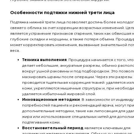
Особенности подтяжки нижней трети лица
Подтяжка нижней трети лица позволяет достичь более молодог
свежего облика за счет коррекции возрастных изменений.
Цел
является устранение признаков старения, таких как обвисшая 
глубокие складки и морщины, а также потеря объема. Процеду
может корректировать изменения, вызванные значительной по
веса.
Техника выполнения
.
Процедура начинается с того, что
делает небольшие, аккуратные разрезы, обычно распо
вокруг ушной раковины и под подбородком. Это позвол
маскировать шрамы после операции. Через эти разрезы
проводится тщательная коррекция тканей: удаляется из
кожи, укрепляются мышечные структуры и, при необходи
удаляется избыточный жировой слой.
Инновационные методики
. В зависимости от индивид
потребностей пациента и рекомендаций врача, могут пр
дополнительные методики, такие как липосакция для уда
жира или использование специальных нитей для дополн
подтягивания кожи.
Восстановительный период
является ключевым для
достижения желаемых результатов. Обычно он длится от