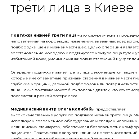
трети лица в Киеве
Подтяжка нижней трети лица
– это хирургическая процедур
направленная на коррекцию изменений, вызванных возрастом,
подбородка, шеи и нижней части щек. Целью операции являетс
восстановление молодого и подтянутого контура лица путем у
избыточной кожи, уменьшения жировых отложений и укреплен
Операция подтяжки нижней трети лица рекомендуется пациент
которые имеют заметные признаки старения в нижней части лиц
глубокие морщины, двойной подбородок или потеря четкости
лица. Также подтяжка может быть полезна для тех, кто хочет исп
последствия резкой потери веса.
Медицинский центр Олега Колибабы
предоставляет
высококачественные услуги по подтяжке нижней трети лица. М
используем современное оборудование и следуем новейшим
медицинским стандартам, обеспечивая безопасность и комфор
пациентов. Пластические хирурги клиники имеют многолетний 
глубокие знания в области эстетической хирургии.