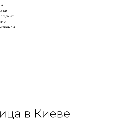
ии
ючая
олодных
ние
и тканей
ица в Киеве