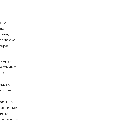
о и
ью
кожа,
ра также
терей
 хирург
ложенные
яет
лишек
мости,
уальных
именяться
ления
ительного