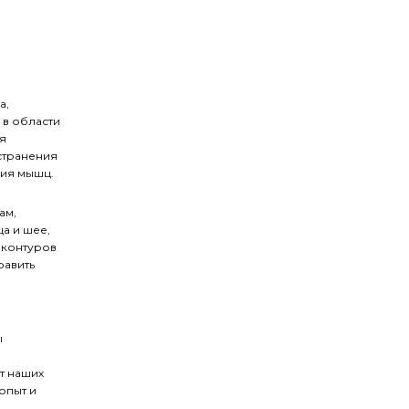
а,
 в области
я
странения
ия мышц.
ам,
а и шее,
 контуров
равить
ы
т наших
опыт и