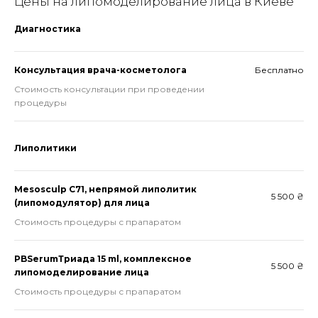
Цены на липомоделирование лица в Киеве
Диагностика
Консультация врача-косметолога
Бесплатно
Стоимость консультации при проведении
процедуры
Липолитики
Mesosculp C71, непрямой липолитик
5 500 ₴
(липомодулятор) для лица
Стоимость процедуры с прапаратом
PBSerumТриада 15 ml, комплексное
5 500 ₴
липомоделирование лица
Стоимость процедуры с прапаратом