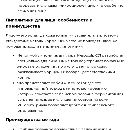
процессы и улучшают микроциркуляцию, что особенно
важно для лица.
Липолитики для лица: особенности и
преимущества
Лицо — это зона, где кожа тонкая и чувствительная, поэтому
стандартные методы коррекции часто не подходят. Здесь на
помощь приходят непрямые липолитики.
Непрямой липолитик для лица: Mesosculp C71 разработан
специально для лица. Он не только устраняет локальные
жировые отложения, но и улучшает тонус кожи,
разглаживает морщины и возвращает естественный
контур.
Что представляет собой PBSerumТриада: это
инновационный подход к липомоделированию,
который сочетает в себе использование ферментов для
устранения жиров и улучшения состояния кожи.
PBSerumТриада позволяет добиться комплексного
омоложения.
Преимущества метода
Комбинированное воздействие: удаление жира и