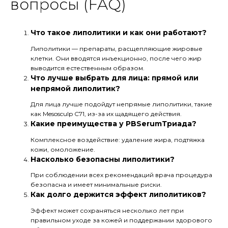
вопросы (FAQ)
Что такое липолитики и как они работают?
Липолитики — препараты, расщепляющие жировые
клетки. Они вводятся инъекционно, после чего жир
выводится естественным образом.
Что лучше выбрать для лица: прямой или
непрямой липолитик?
Для лица лучше подойдут непрямые липолитики, такие
как Mesosculp C71, из-за их щадящего действия.
Какие преимущества у PBSerumТриада?
Комплексное воздействие: удаление жира, подтяжка
кожи, омоложение.
Насколько безопасны липолитики?
При соблюдении всех рекомендаций врача процедура
безопасна и имеет минимальные риски.
Как долго держится эффект липолитиков?
Эффект может сохраняться несколько лет при
правильном уходе за кожей и поддержании здорового