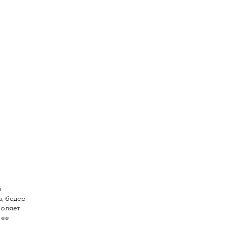
и
а, бедер
воляет
 ее