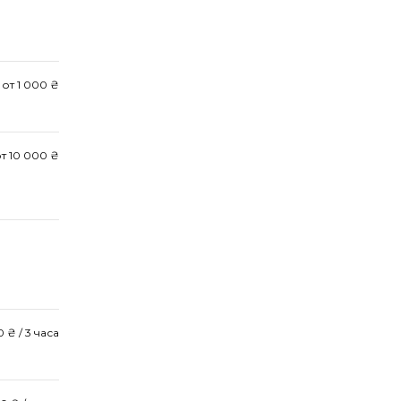
от 1 000 ₴
т 10 000 ₴
0 ₴ / 3 часа