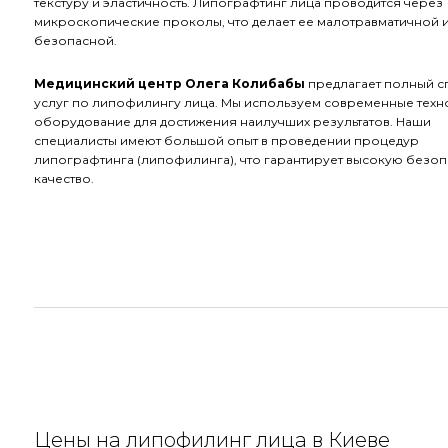
текстуру и эластичность. Липографтинг лица проводится через
микроскопические проколы, что делает ее малотравматичной 
безопасной.
Медицинский центр Олега Колибабы
предлагает полный с
услуг по липофилингу лица. Мы используем современные техн
оборудование для достижения наилучших результатов. Наши
специалисты имеют большой опыт в проведении процедур
липографтинга (липофилинга), что гарантирует высокую безоп
качество.
Цены на липофилинг лица в Киеве