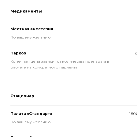
Медикаменты
Местная анестезия
По вашему желанию
Наркоз
о
Конечная цена зависит от количества препарата в
расчете на конкретного пациента
Стационар
Палата «Стандарт»
1 50
По вашему желанию