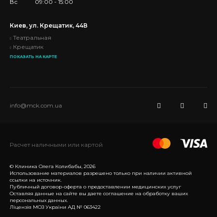
Вс
09:00 - 15:00
Киев, ул. Крещатик, 44В
Театральная
Крещатик
ПОКАЗАТЬ НА КАРТЕ
info@mck.com.ua
Расчет наличными или картой
© Клиника Олега Колибабы, 2026
Использование материалов разрешено только при наличии активной
ссылки на источник.
Публичный договор-оферта о предоставлении медицинских услуг
Оставляя данные на сайте вы даете соглашение на обработку ваших
персональных данных.
Ліцензія МОЗ України АД № 063422