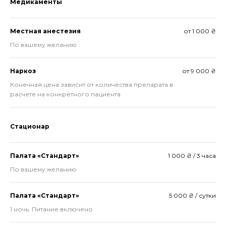
Медикаменты
Местная анестезия
от 1 000 ₴
По вашему желанию
Наркоз
от 9 000 ₴
Конечная цена зависит от количества препарата в
расчете на конкретного пациента
Стационар
Палата «Стандарт»
1 000 ₴ / 3 часа
По вашему желанию
Палата «Стандарт»
5 000 ₴ / сутки
1 ночь. Питание включено