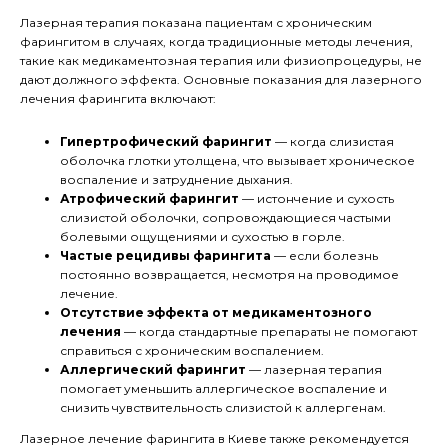
Лазерная терапия показана пациентам с хроническим
фарингитом в случаях, когда традиционные методы лечения,
такие как медикаментозная терапия или физиопроцедуры, не
дают должного эффекта. Основные показания для лазерного
лечения фарингита включают:
Гипертрофический фарингит
— когда слизистая
оболочка глотки утолщена, что вызывает хроническое
воспаление и затруднение дыхания.
Атрофический фарингит
— истончение и сухость
слизистой оболочки, сопровождающиеся частыми
болевыми ощущениями и сухостью в горле.
Частые рецидивы фарингита
— если болезнь
постоянно возвращается, несмотря на проводимое
лечение.
Отсутствие эффекта от медикаментозного
лечения
— когда стандартные препараты не помогают
справиться с хроническим воспалением.
Аллергический фарингит
— лазерная терапия
помогает уменьшить аллергическое воспаление и
снизить чувствительность слизистой к аллергенам.
Лазерное лечение фарингита в Киеве также рекомендуется