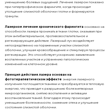
уменьшению болевых ощущений. Лечение лазером показано
при гипертрофическом фарингите, когда происходит
утолщение слизистой оболочки глотки и формируются
гранулы.
Лазерное лечение хронического фарингита
основано на
способности лазера проникать в ткани глотки, оказывая при
этом антибактериальное, противовоспалительное и
регенерирующее действие. Лазерный луч воздействует
непосредственно на пораженные участки слизистой
оболочки, улучшая кровообращение и стимулируя процессы
регенерации. Это способствует ускорению заживления
воспаленных участков и устранению патологических
изменений на клеточном уровне.
Принцип действия лазера основан на
фототерапевтическом эффекте
: энергия лазерного
излучения поглощается тканями и преобразуется в тепловую
энергию, что приводит к разрушению болезнетворных
микроорганизмов, снятию воспаления и активации
восстановления тканей. Благодаря этому происходит
уменьшение болезненности, снижение отека и улучшение
состояния слизистой оболочки.