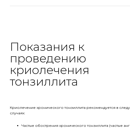
Показания к
проведению
криолечения
тонзиллита
Криолечение хронического тонзиллита рекомендуется в след
случаях:
Частые обострения хронического тонзиллита (частые анг