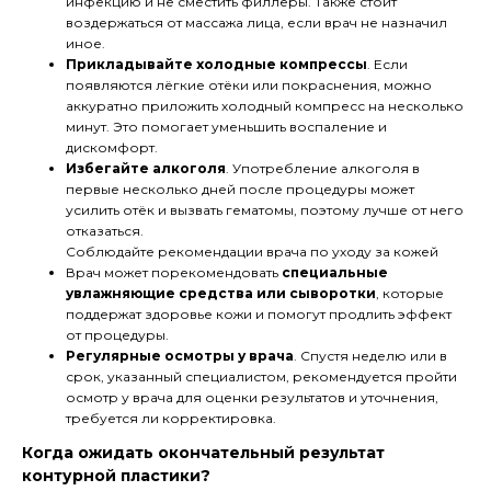
инфекцию и не сместить филлеры. Также стоит
воздержаться от массажа лица, если врач не назначил
иное.
Прикладывайте холодные компрессы
. Если
появляются лёгкие отёки или покраснения, можно
аккуратно приложить холодный компресс на несколько
минут. Это помогает уменьшить воспаление и
дискомфорт.
Избегайте алкоголя
. Употребление алкоголя в
первые несколько дней после процедуры может
усилить отёк и вызвать гематомы, поэтому лучше от него
отказаться.
Соблюдайте рекомендации врача по уходу за кожей
Врач может порекомендовать
специальные
увлажняющие средства или сыворотки
, которые
поддержат здоровье кожи и помогут продлить эффект
от процедуры.
Регулярные осмотры у врача
. Спустя неделю или в
срок, указанный специалистом, рекомендуется пройти
осмотр у врача для оценки результатов и уточнения,
требуется ли корректировка.
Когда ожидать окончательный результат
контурной пластики?