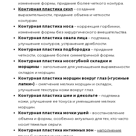
изменение формы, придание более четкого контура.
Контурная пластика скул
– создание
выразительности, придание объема и четкости
контурам.
Контурная пластика носа
– коррекция горбинки,
изменение формы без хирургического вмешательства.
Контурная пластика овала лица
– подтяжка,
улучшение контуров, устранение дряблости.
Контурная пластика подбородка
– придание
четкости, создание более симметричной формы.
Контурная пластика носогубной складки и
морщины
– заполнение для уменьшения выраженности
складок и морщин.
Контурная пластика морщин вокруг глаз («гусиные
лапки»)
– смягчение мелких морщин и складок,
улучшение текстуры кожи вокруг глаз.
Контурная пластика шеи и декольте
– подтяжка
кожи, улучшение ее тонуса и уменьшение мелких
морщин.
Контурная пластика мочки ушей
– восстановление
объема и формы, особенно актуально для тех, кто часто
носит тяжелые серьги.
Контурная пластика интимных зон
–
наполнение
точки G
и
увеличение члена
.