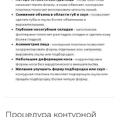
начинает терять форму, а кожа обвисает, контурная
пластика помогает восстановить четкость линий.
Снижение объема в области губ и скул
– позволяет
сделать губы и скулы более объемными и
выразительными.
Глубокие носогубные складки
– заполнение
филлерами помогает разгладить складки и сделать кожу
более гладкой.
Асимметрия лица
– контурная пластика позволяет
скорректировать форму отдельных зон, например,
выровнять скулы или подбородок.
Небольшие деформации носа
– корректировка
формы носа без хирургического вмешательства.
Желание улучшить форму подбородка или скул
–
контурная пластика позволяет подчеркнуть скулы или
придать подбородку более четкую форму.
Процедура контурной