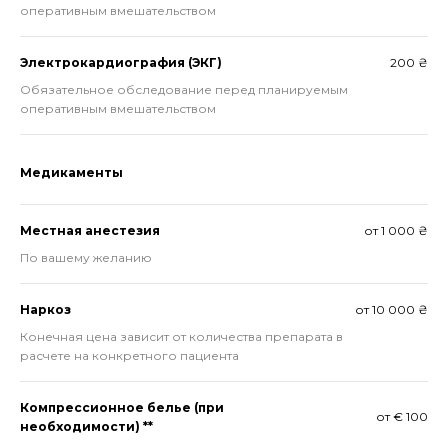
оперативным вмешательством
Электрокардиография (ЭКГ)
200 ₴
Обязательное обследование перед планируемым
оперативным вмешательством
Медикаменты
Местная анестезия
от 1 000 ₴
По вашему желанию
Наркоз
от 10 000 ₴
Конечная цена зависит от количества препарата в
расчете на конкретного пациента
Компрессионное белье (при
от € 100
необходимости) **