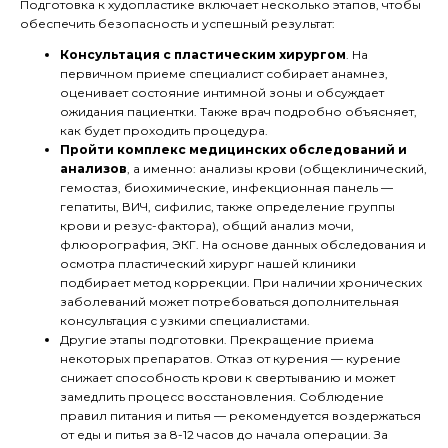
Подготовка к худопластике включает несколько этапов, чтобы
обеспечить безопасность и успешный результат:
Консультация с пластическим хирургом
. На
первичном приеме специалист собирает анамнез,
оценивает состояние интимной зоны и обсуждает
ожидания пациентки. Также врач подробно объясняет,
как будет проходить процедура.
Пройти комплекс медицинских обследований и
анализов
, а именно: анализы крови (общеклинический,
гемостаз, биохимические, инфекционная панель —
гепатиты, ВИЧ, сифилис, также определение группы
крови и резус-фактора), общий анализ мочи,
флюорография, ЭКГ. На основе данных обследования и
осмотра пластический хирург нашей клиники
подбирает метод коррекции. При наличии хронических
заболеваний может потребоваться дополнительная
консультация с узкими специалистами.
Другие этапы подготовки. Прекращение приема
некоторых препаратов. Отказ от курения — курение
снижает способность крови к свертыванию и может
замедлить процесс восстановления. Соблюдение
правил питания и питья — рекомендуется воздержаться
от еды и питья за 8-12 часов до начала операции. За