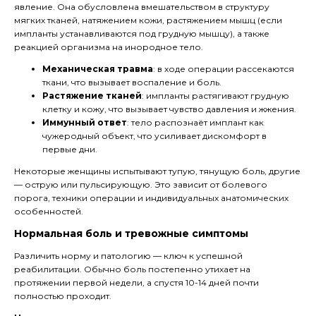
явление. Она обусловлена вмешательством в структуру
мягких тканей, натяжением кожи, растяжением мышц (если
импланты устанавливаются под грудную мышцу), а также
реакцией организма на инородное тело.
Механическая травма
: в ходе операции рассекаются
ткани, что вызывает воспаление и боль.
Растяжение тканей
: импланты растягивают грудную
клетку и кожу, что вызывает чувство давления и жжения.
Иммунный ответ
: тело распознаёт имплант как
чужеродный объект, что усиливает дискомфорт в
первые дни.
Некоторые женщины испытывают тупую, тянущую боль, другие
— острую или пульсирующую. Это зависит от болевого
порога, техники операции и индивидуальных анатомических
особенностей.
Нормальная боль и тревожные симптомы
Различить норму и патологию — ключ к успешной
реабилитации. Обычно боль постепенно утихает на
протяжении первой недели, а спустя 10-14 дней почти
полностью проходит.