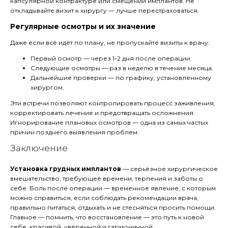
капсулярной контрактуре или смещении имплантов. Не
откладывайте визит к хирургу — лучше перестраховаться.
Регулярные осмотры и их значение
Даже если всё идёт по плану, не пропускайте визиты к врачу:
Первый осмотр — через 1-2 дня после операции.
Следующие осмотры — раз в неделю в течение месяца.
Дальнейшие проверки — по графику, установленному
хирургом.
Эти встречи позволяют контролировать процесс заживления,
корректировать лечение и предотвращать осложнения.
Игнорирование плановых осмотров — одна из самых частых
причин позднего выявления проблем.
Заключение
Установка грудных имплантов
— серьёзное хирургическое
вмешательство, требующее времени, терпения и заботы о
себе. Боль после операции — временное явление, с которым
можно справиться, если соблюдать рекомендации врача,
правильно питаться, отдыхать и не стесняться просить помощи.
Главное — помнить, что восстановление — это путь к новой
себе, красивой, уверенной и гармоничной.