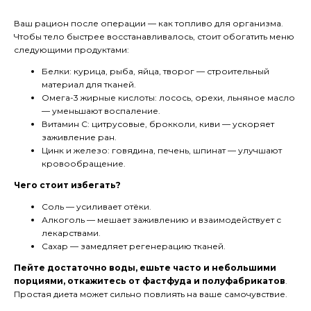
Ваш рацион после операции — как топливо для организма.
Чтобы тело быстрее восстанавливалось, стоит обогатить меню
следующими продуктами:
Белки: курица, рыба, яйца, творог — строительный
материал для тканей.
Омега-3 жирные кислоты: лосось, орехи, льняное масло
— уменьшают воспаление.
Витамин C: цитрусовые, брокколи, киви — ускоряет
заживление ран.
Цинк и железо: говядина, печень, шпинат — улучшают
кровообращение.
Чего стоит избегать?
Соль — усиливает отёки.
Алкоголь — мешает заживлению и взаимодействует с
лекарствами.
Сахар — замедляет регенерацию тканей.
Пейте достаточно воды, ешьте часто и небольшими
порциями, откажитесь от фастфуда и полуфабрикатов
.
Простая диета может сильно повлиять на ваше самочувствие.