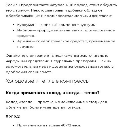
Если вы предпочитаете натуральный подход, стоит обсудить
это с врачом. Некоторые травы и добавки обладают
обезболивающим и противовоспалительным действием:
Куркумин — активный компонент куркумы.
Имбирь — природный анальгетик и противоотёчное
средство.
Арника — гомеопатическое средство, применяемое
наружно.
Однако не стоит заменять медикаменты исключительно
народными средствами. Натуральные препараты — лишь
вспомогательная мера и должны использоваться только с
одобрения специалиста.
Холодовые и теплые компрессы
Когда применять холод, а когда – тепло?
Холод и тепло — простые, но действенные методы для
облегчения боли и уменьшения отёков.
Холод:
Применяется в первые 48-72 часа.